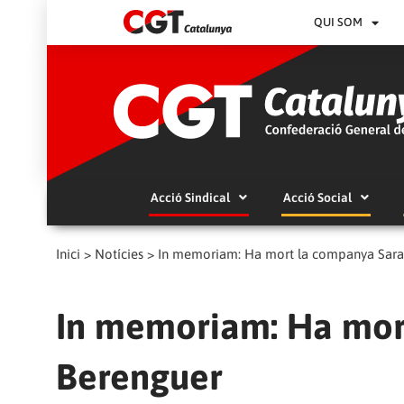
QUI SOM
Acció Sindical
Acció Social
Inici
>
Notícies
>
In memoriam: Ha mort la companya Sara
In memoriam: Ha mor
Berenguer