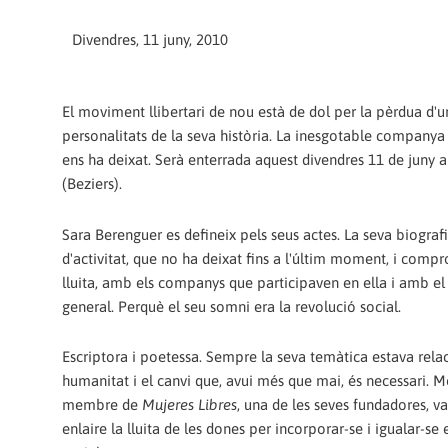
Divendres, 11 juny, 2010
El moviment llibertari de nou està de dol per la pèrdua d'u
personalitats de la seva història. La inesgotable company
ens ha deixat. Serà enterrada aquest divendres 11 de juny
(Beziers).
Sara Berenguer es defineix pels seus actes. La seva biografi
d'activitat, que no ha deixat fins a l'últim moment, i comp
lluita, amb els companys que participaven en ella i amb e
general. Perquè el seu somni era la revolució social.
Escriptora i poetessa. Sempre la seva temàtica estava rel
humanitat i el canvi que, avui més que mai, és necessari. 
membre de
Mujeres Libres
, una de les seves fundadores, v
enlaire la lluita de les dones per incorporar-se i igualar-se e