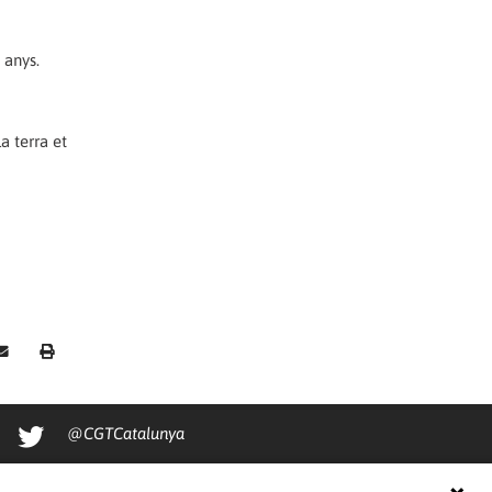
 anys.
a terra et
@CGTCatalunya
cgtcatalunya