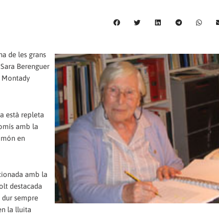
na de les grans
a Sara Berenguer
 a Montady
a està repleta
romís amb la
l món en
acionada amb la
Molt destacada
a dur sempre
n la lluita