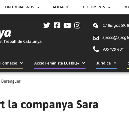
ON TROBAR-NOS
AFILIACIÓ
DOCUMENTS
RE
C/ Burgos 59, 
spccc@
spcgt
935 120 481
Formació
Acció Feminista LGTBIQ+
Jurídica
 Berenguer
t la companya Sara