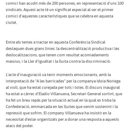
comici han acudit més de 200 persones, en representació d'uns 100
sindicats. Aquest acte té un significat especial al ser el primer
comici d'aquestes característiques que se celebra en aquesta
ciutat.
Entre els temes a tractar en aquesta Conferència Sindical
destaquen dues grans línies: la descentralització productiva i les
deslocalitzacions, que tenen com resultat acomiadaments
massius, i la Llei d'Igualtat i la lluita contra la discriminació.
L'acte d'inauguració va tenir moments emocionants, amb la
interpretació de "A les barricades" per la companya Idoia Noriega
al violí, que ha estat corejada per tots i totes. El discurs inaugural
ha estat a càrrec d'Eladio Villanueva, Secretari General sortint, que
ha fet un breu repàs per la situació actual en la qual es troba la
Confederació, emmarcada en les lluites que venim sostenint i la
repressió que sofrim. El company Villanueva ha insistit en la
necessitat d'estar organitzats per a donar una resposta a aquests
atacs del poder.