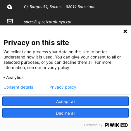
C/ Burgos 59, Baixos – 08014 Barcelona
spccc@
spcgtcatalunya.cat
935 120 481
Privacy on this site
We collect and process your data on this site to better
@CGTCatalunya
understand how it is used. You can give your consent to all or
selected purposes, or you can decline them all. For more
cgtcatalunya
information, see our privacy policy.
CGTCatalunya
Analytics
Consent details
Privacy policy
cgtcatalunya
Accept all
Decline all
Desenvolupat per
Powered by