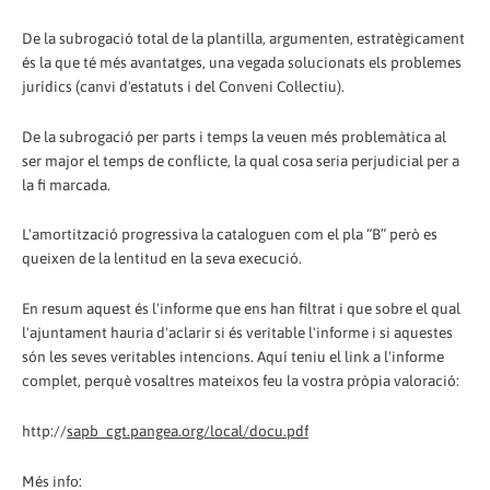
De la subrogació total de la plantilla, argumenten, estratègicament
és la que té més avantatges, una vegada solucionats els problemes
jurídics (canvi d'estatuts i del Conveni Col·lectiu).
De la subrogació per parts i temps la veuen més problemàtica al
ser major el temps de conflicte, la qual cosa seria perjudicial per a
la fi marcada.
L'amortització progressiva la cataloguen com el pla “B” però es
queixen de la lentitud en la seva execució.
En resum aquest és l'informe que ens han filtrat i que sobre el qual
l'ajuntament hauria d'aclarir si és veritable l'informe i si aquestes
són les seves veritables intencions. Aquí teniu el link a l'informe
complet, perquè vosaltres mateixos feu la vostra pròpia valoració:
http://
sapb_cgt.pangea.org/local/docu.pdf
Més info: