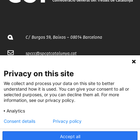
C/ Burgos 59, Baixos – 08014 Barcelona
spccc@
spcgtcatalunya.cat
935 120 481
Privacy on this site
We collect and process your data on this site to better
@CGTCatalunya
understand how it is used. You can give your consent to all or
selected purposes, or you can decline them all. For more
cgtcatalunya
information, see our privacy policy.
Analytics
CGTCatalunya
Consent details
Privacy policy
cgtcatalunya
Accept all