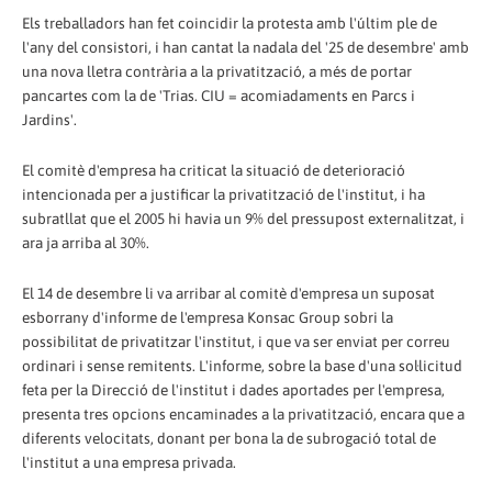
Els treballadors han fet coincidir la protesta amb l'últim ple de
l'any del consistori, i han cantat la nadala del '25 de desembre' amb
una nova lletra contrària a la privatització, a més de portar
pancartes com la de 'Trias. CIU = acomiadaments en Parcs i
Jardins'.
El comitè d'empresa ha criticat la situació de deterioració
intencionada per a justificar la privatització de l'institut, i ha
subratllat que el 2005 hi havia un 9% del pressupost externalitzat, i
ara ja arriba al 30%.
El 14 de desembre li va arribar al comitè d'empresa un suposat
esborrany d'informe de l'empresa Konsac Group sobri la
possibilitat de privatitzar l'institut, i que va ser enviat per correu
ordinari i sense remitents. L'informe, sobre la base d'una sol·licitud
feta per la Direcció de l'institut i dades aportades per l'empresa,
presenta tres opcions encaminades a la privatització, encara que a
diferents velocitats, donant per bona la de subrogació total de
l'institut a una empresa privada.