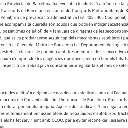
ia Provincial de Barcelona ha revocat la inadmissió a tràmit de la q
e Transports de Barcelona en contra de Transports Metropolitans de 
i Penal) i/o de prevaricació administrativa (art. 405 i 405 Codi penal).
ue acompanya la querella són sòlids i que podrien indicar l’existència
u passat (mes de juliol) de 4 familiars de dirigents de les seccions sin
, que es va produir sense seguir cap dels mecanismes establerts i pa
Atenció al Client del Metro de Barcelona i al Departament de Logístic
estretes relacions de parentiu amb tres membres de les executives 
e haurà d’emprendre les diligències oportunes per a esclarir els fets. L
 Inspecció de Treball ja va constatar les irregularitats el mes de set
actades a dit són dirigents de dos dels tres sindicats amb qui l’actual
reacords del Conveni col·lectiu d’Autobusos de Barcelona. Preacords
n refusat per àmplia majoria. Aquests dos sindicats s’han negat a rec
des reiteradament per assemblees de treballadors d’autobusos, tract
 els ha fet servir, junt amb CCOO, per a evitar reconèixer i asseure’
es.