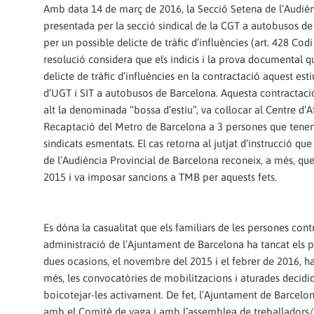
Amb data 14 de març de 2016, la Secció Setena de l’Audiènc
presentada per la secció sindical de la CGT a autobusos d
per un possible delicte de tràfic d’influències (art. 428 Cod
resolució considera que els indicis i la prova documental q
delicte de tràfic d’influències en la contractació aquest esti
d’UGT i SIT a autobusos de Barcelona. Aquesta contractació
alt la denominada “bossa d’estiu”, va col·locar al Centre d’
Recaptació del Metro de Barcelona a 3 persones que tenen 
sindicats esmentats. El cas retorna al jutjat d’instrucció qu
de l’Audiència Provincial de Barcelona reconeix, a més, que
2015 i va imposar sancions a TMB per aquests fets.
Es dóna la casualitat que els familiars de les persones contr
administració de l’Ajuntament de Barcelona ha tancat els p
dues ocasions, el novembre del 2015 i el febrer de 2016, ha
més, les convocatòries de mobilitzacions i aturades decidi
boicotejar-les activament. De fet, l’Ajuntament de Barcelona
amb el Comitè de vaga i amb l’assemblea de treballadors/