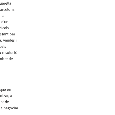
uerella
Barcelona
 La
 d’un
dicals
ssant per
a, Vendes i
dels
a resolució
embre de
 que en
olzar, a
ant de
s a negociar