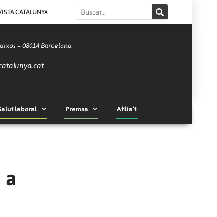
Search
VISTA CATALUNYA
Baixos – 08014 Barcelona
catalunya.cat
Salut laboral
Premsa
Afilia’t
ó a