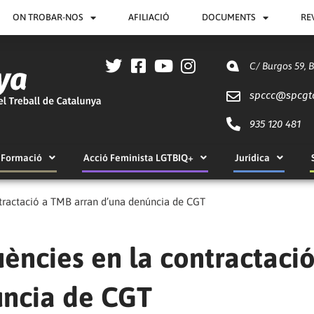
ON TROBAR-NOS
AFILIACIÓ
DOCUMENTS
RE
C/ Burgos 59, 
spccc@
spcgt
935 120 481
Formació
Acció Feminista LGTBIQ+
Jurídica
contractació a TMB arran d’una denúncia de CGT
luències en la contractaci
úncia de CGT