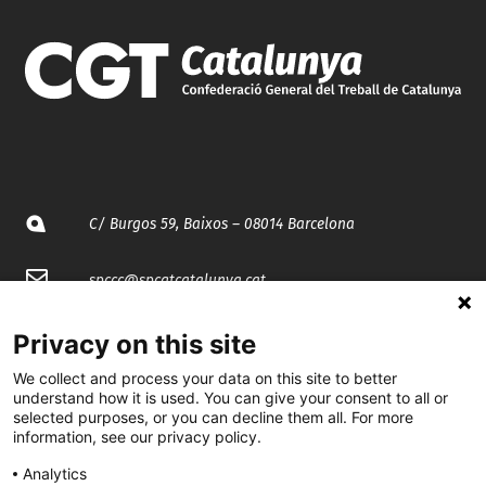
C/ Burgos 59, Baixos – 08014 Barcelona
spccc@
spcgtcatalunya.cat
935 120 481
Privacy on this site
We collect and process your data on this site to better
@CGTCatalunya
understand how it is used. You can give your consent to all or
selected purposes, or you can decline them all. For more
information, see our privacy policy.
cgtcatalunya
Analytics
CGTCatalunya