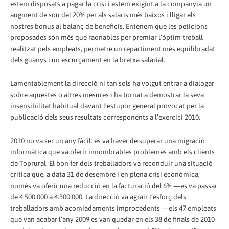
estem disposats a pagar la crisi i estem exigint a la companyia un
augment de sou del 20% per als salaris més baixos i lligar els
nostres bonus al balanç de beneficis. Entenem que les peticions
proposades són més que raonables per premiar l’òptim treball
realitzat pels empleats, permetre un repartiment més equilibradat
dels guanys i un escurçament en la bretxa salarial.
Lamentablement la direcció ni tan sols ha volgut entrar a dialogar
sobre aquestes o altres mesures i ha tornat a demostrar la seva
insensibilitat habitual davant l’estupor general provocat per la
publicació dels seus resultats corresponents a l’exercici 2010.
2010 no va ser un any fàcil: es va haver de superar una migració
informàtica que va oferir innombrables problemes amb els clients
de Toprural. El bon fer dels treballadors va reconduir una situació
crítica que, a data 31 de desembre i en plena crisi econòmica,
només va oferir una reducció en la facturació del 6% —es va passar
de 4.500.000 a 4.300.000. La direcció va agrair l’esforç dels
treballadors amb acomiadaments improcedents —els 47 empleats
que van acabar l’any 2009 es van quedar en els 38 de finals de 2010