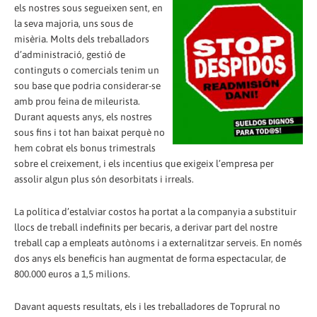
els nostres sous segueixen sent, en
la seva majoria, uns sous de
misèria. Molts dels treballadors
d’administració, gestió de
continguts o comercials tenim un
sou base que podria considerar-se
amb prou feina de mileurista.
Durant aquests anys, els nostres
sous fins i tot han baixat perquè no
hem cobrat els bonus trimestrals
sobre el creixement, i els incentius que exigeix l’empresa per
assolir algun plus són desorbitats i irreals.
La política d’estalviar costos ha portat a la companyia a substituir
llocs de treball indefinits per becaris, a derivar part del nostre
treball cap a empleats autònoms i a externalitzar serveis. En només
dos anys els beneficis han augmentat de forma espectacular, de
800.000 euros a 1,5 milions.
Davant aquests resultats, els i les treballadores de Toprural no