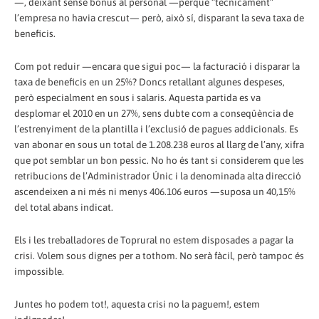
—, deixant sense bonus al personal —perquè “tècnicament”
l’empresa no havia crescut— però, això sí, disparant la seva taxa de
beneficis.
Com pot reduir —encara que sigui poc— la facturació i disparar la
taxa de beneficis en un 25%? Doncs retallant algunes despeses,
però especialment en sous i salaris. Aquesta partida es va
desplomar el 2010 en un 27%, sens dubte com a conseqüència de
l’estrenyiment de la plantilla i l’exclusió de pagues addicionals. Es
van abonar en sous un total de 1.208.238 euros al llarg de l’any, xifra
que pot semblar un bon pessic. No ho és tant si considerem que les
retribucions de l’Administrador Únic i la denominada alta direcció
ascendeixen a ni més ni menys 406.106 euros —suposa un 40,15%
del total abans indicat.
Els i les treballadores de Toprural no estem disposades a pagar la
crisi. Volem sous dignes per a tothom. No serà fàcil, però tampoc és
impossible.
Juntes ho podem tot!, aquesta crisi no la paguem!, estem