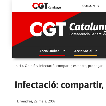
QUI SOM
Acció Sindical
Acció Social
Inici
>
Opinió
>
Infectació: compartir, estendre, propagar
Infectació: compartir
Divendres, 22 maig, 2009