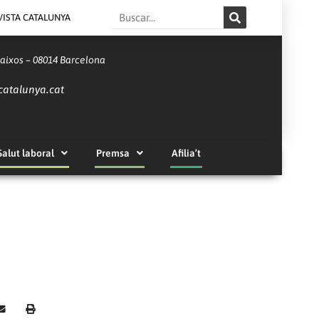
Search
VISTA CATALUNYA
Baixos – 08014 Barcelona
catalunya.cat
Salut laboral
Premsa
Afilia’t