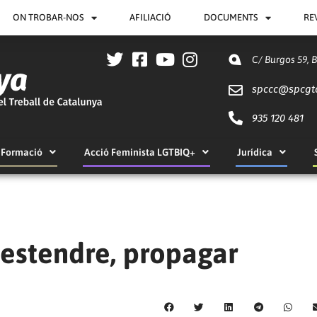
ON TROBAR-NOS
AFILIACIÓ
DOCUMENTS
RE
C/ Burgos 59, 
spccc@
spcgt
935 120 481
Formació
Acció Feminista LGTBIQ+
Jurídica
, estendre, propagar