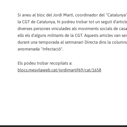
Si aneu al bloc del Jordi Martí, coordinador del "Catalunya
la CGT de Catalunya, hi podreu trobar tot un seguit d'article
diverses persones vinculades als moviments socials de casa
ells els d'alguns militants de la CGT. Aquests articles van se
durant una temporada al setmanari Directa dins la column
anomenada "Infectació".
Els podeu trobar recopilats a:
blocs.mesvilaweb.cat/jordimartif69/cat/1658