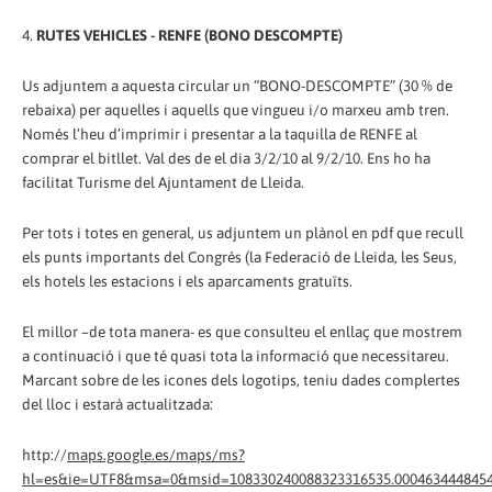
4.
RUTES VEHICLES - RENFE (BONO DESCOMPTE)
Us adjuntem a aquesta circular un “BONO-DESCOMPTE” (30 % de
rebaixa) per aquelles i aquells que vingueu i/o marxeu amb tren.
Només l’heu d’imprimir i presentar a la taquilla de RENFE al
comprar el bitllet. Val des de el dia 3/2/10 al 9/2/10. Ens ho ha
facilitat Turisme del Ajuntament de Lleida.
Per tots i totes en general, us adjuntem un plànol en pdf que recull
els punts importants del Congrés (la Federació de Lleida, les Seus,
els hotels les estacions i els aparcaments gratuïts.
El millor –de tota manera- es que consulteu el enllaç que mostrem
a continuació i que té quasi tota la informació que necessitareu.
Marcant sobre de les icones dels logotips, teniu dades complertes
del lloc i estarà actualitzada:
http://
maps.google.es/maps/ms?
hl=es&ie=UTF8&msa=0&msid=108330240088323316535.00046344484548