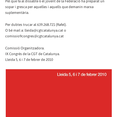
Pel que fa al dissabte 6 el jovent de la Federació ha preparat un
sopar i gresca per aquelles i aquells que demanin marxa
suplementària.
Per dubtes trucar al 639.268.721 (Rafel).
O bé mail a: lleida@cgtcatalunya.cat o
comissio9congres@cgtcatalunya.cat
Comissió Organitzadora.
IX Congrés de la CGT de Catalunya.
Lleida 5, 6 i 7 de febrer de 2010