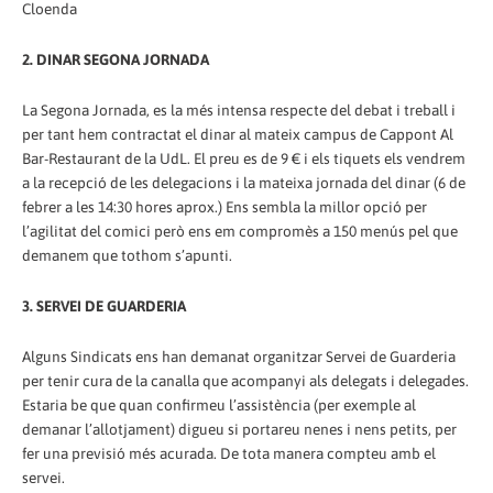
Cloenda
2. DINAR SEGONA JORNADA
La Segona Jornada, es la més intensa respecte del debat i treball i
per tant hem contractat el dinar al mateix campus de Cappont Al
Bar-Restaurant de la UdL. El preu es de 9 € i els tiquets els vendrem
a la recepció de les delegacions i la mateixa jornada del dinar (6 de
febrer a les 14:30 hores aprox.) Ens sembla la millor opció per
l’agilitat del comici però ens em compromès a 150 menús pel que
demanem que tothom s’apunti.
3. SERVEI DE GUARDERIA
Alguns Sindicats ens han demanat organitzar Servei de Guarderia
per tenir cura de la canalla que acompanyi als delegats i delegades.
Estaria be que quan confirmeu l’assistència (per exemple al
demanar l’allotjament) digueu si portareu nenes i nens petits, per
fer una previsió més acurada. De tota manera compteu amb el
servei.