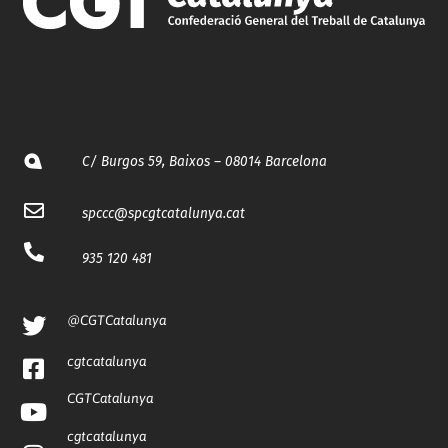
C/ Burgos 59, Baixos – 08014 Barcelona
spccc@
spcgtcatalunya.cat
935 120 481
@CGTCatalunya
cgtcatalunya
CGTCatalunya
cgtcatalunya