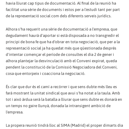
havia lliurat cap tipus de documentació. Al final de la reunió ha
facilitat una sèrie de documents i estos per a l'estudi tant per part
de la representació social com dels diferents serveis jurídics.
Alhora s'ha requerit una sèrie de documentació a l'empresa, que
degudament haurà d'aportar si està disposada a no transgredir el
principi de bona fe que ha d'obrar en tota negociació, que per a la
representació social ja ha quedat més que qüestionada després
d'intentar començar el període de consultes el dia 2 de gener i
alhora plantejar la desvinculació amb el Conveni expirat, queda
pendent la constitució de la Comissió Negociadora del Conveni,
cosa que entorpeix i coacciona la negociació.
És clar que dur és el camí a recórrer i que sens dubte més lleu es
farà mostrant la unitat sindical que avui s'ha notat a la taula. Amb
tot i això àrdua serà la batalla a lliurar que sens dubte es donarà en
un temps no gaire llunyà, donada la intransigent ambició de
l'empresa.
La propera reunió tindrà lloc al SIMA (Madrid) el proper dimarts dia