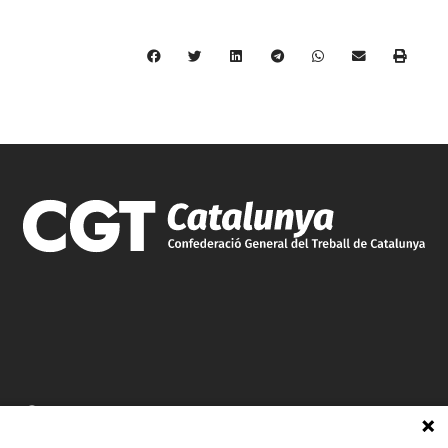
C/ Burgos 59, Baixos – 08014 Barcelona