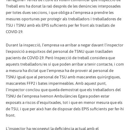
Treball ens ha donat la raó després de les denúncies interposades
per totes dues seccions, i que obliga a l’empresa a prendre les
mesures oportunes per protegir als treballadors i treballadores de
TSU i TSNU amb els EPIS suficients per fer front als trasllats de
COVID-19.
Durant la inspecció, l’empresa va arribar a negar davant l’inspector
l'exposició a esquitxos del personal de TSNU quan traslladen
pacients de COVID-19. Però Inspecció de treball considera que
aquests treballadors/es sí que poden arribar a tenir contacte, i com
a mesura ha dictat que l’empresa ha de proveir al personal de
TSNU igual que al personal de TSU amb mascaretes quirúrgiques,
mascaretes FFP2 i bates impermeables. Amb aquest punt,
l’inspector conclou que queda demostrat que els treballadors del
TSNU de l’empresa Ivemon Ambulàncies Egara poden estar
exposats a riscos d’esquitxades, tot i que en menor mesura que els
de TSU, i que per això han de disposar dels EPIS suficients per fer-hi
front.
L’inspector ha reconegut la deficiència actual amb el