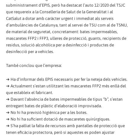
subministrament d’EPIS, però ha destacat l’auto 12/2020 del TSJC
que requereix a la Conselleria de Salut de la Generalitat i al
CatSalut a dotar amb caràcter urgent i immediat als serveis
d’ambulàncies de Catalunya, tant al servei de TSU com al de TSNU,
de material de seguretat, concretament: bates impermeables,
mascaretes FFP2 i FFP3, ulleres de protecció, guants, recipients de
residus, solució alcohòlica per a desinfecció i productes de
desinfecció per a vehicles.
També conclou que l’empresa:
➔ Ha d’informar dels EPIS necessaris per fer la neteja dels vehicles.
➔ Actualment s’estan utilitzant les mascaretes FFP2 més enllà del
que estableix el fabricant.
➔ Davant l'absència de bates impermeables de tipus “b”, s’estan
entregant bates de plàstic d’elaboració improvisada.
➔ No hi ha previsió higiènica per a les botes.
➔ No hi ha suficient dotació de mascaretes quirúrgiques.
➔ S’ha pal·liat la falta de recursos amb pantalles de protecció que
tenen eficàcia protectora, però si aquestes es poden ajustar