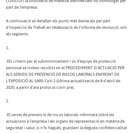
COVID19 i la utilització de material desinfectant no homologat per
part de l'empresa.
A continuació es detallen els punts més destacats per part
d'Inspecció de Treball en l'elaboració de l'informe de resolució, són
els següents:
1.
-Els criteris per al subministrament i ús d'equips de protecció
personal es troben recollits en el PROCEDIMENT D'ACTUACIÓ PER
ALS SERVEIS DE PREVENCIÓ DE RISCOS LABORALS ENFRONT DE
L'EXPOSICIÓ AL SARS‐CoV‐2 (última actualització de 8 d'abril de
2020, a partir d'ara protocol covir pre).
2.
-El servei de prevenció de riscos laborals informarà sobre les
actuacions a l'empresa i als òrgans de representació en matèria de
seguretat i salut, si n'hi hagués, guardant la deguda confidencialitat