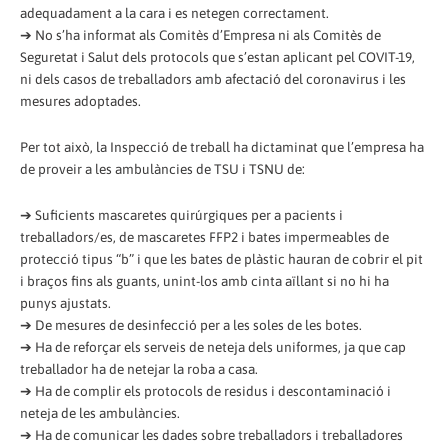
adequadament a la cara i es netegen correctament.
➔ No s’ha informat als Comitès d’Empresa ni als Comitès de
Seguretat i Salut dels protocols que s’estan aplicant pel COVIT-19,
ni dels casos de treballadors amb afectació del coronavirus i les
mesures adoptades.
Per tot això, la Inspecció de treball ha dictaminat que l’empresa ha
de proveir a les ambulàncies de TSU i TSNU de:
➔ Suficients mascaretes quirúrgiques per a pacients i
treballadors/es, de mascaretes FFP2 i bates impermeables de
protecció tipus “b” i que les bates de plàstic hauran de cobrir el pit
i braços fins als guants, unint-los amb cinta aïllant si no hi ha
punys ajustats.
➔ De mesures de desinfecció per a les soles de les botes.
➔ Ha de reforçar els serveis de neteja dels uniformes, ja que cap
treballador ha de netejar la roba a casa.
➔ Ha de complir els protocols de residus i descontaminació i
neteja de les ambulàncies.
➔ Ha de comunicar les dades sobre treballadors i treballadores