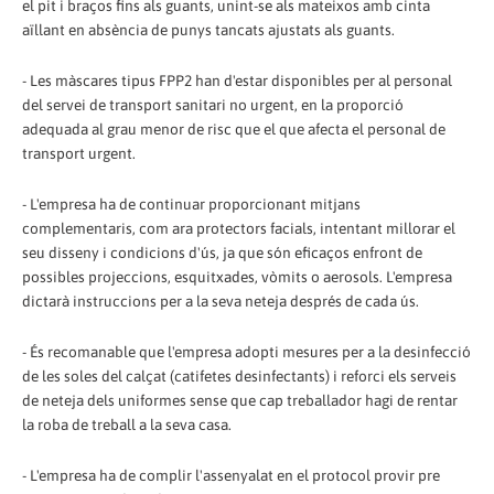
el pit i braços fins als guants, unint-se als mateixos amb cinta
aïllant en absència de punys tancats ajustats als guants.
- Les màscares tipus FPP2 han d'estar disponibles per al personal
del servei de transport sanitari no urgent, en la proporció
adequada al grau menor de risc que el que afecta el personal de
transport urgent.
- L'empresa ha de continuar proporcionant mitjans
complementaris, com ara protectors facials, intentant millorar el
seu disseny i condicions d'ús, ja que són eficaços enfront de
possibles projeccions, esquitxades, vòmits o aerosols. L'empresa
dictarà instruccions per a la seva neteja després de cada ús.
- És recomanable que l'empresa adopti mesures per a la desinfecció
de les soles del calçat (catifetes desinfectants) i reforci els serveis
de neteja dels uniformes sense que cap treballador hagi de rentar
la roba de treball a la seva casa.
- L'empresa ha de complir l'assenyalat en el protocol provir pre