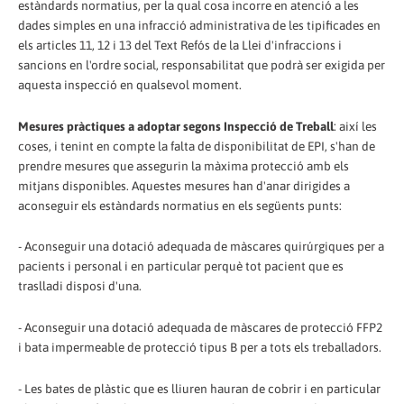
estàndards normatius, per la qual cosa incorre en atenció a les
dades simples en una infracció administrativa de les tipificades en
els articles 11, 12 i 13 del Text Refós de la Llei d'infraccions i
sancions en l'ordre social, responsabilitat que podrà ser exigida per
aquesta inspecció en qualsevol moment.
Mesures pràctiques a adoptar segons Inspecció de Treball
: així les
coses, i tenint en compte la falta de disponibilitat de EPI, s'han de
prendre mesures que assegurin la màxima protecció amb els
mitjans disponibles. Aquestes mesures han d'anar dirigides a
aconseguir els estàndards normatius en els següents punts:
- Aconseguir una dotació adequada de màscares quirúrgiques per a
pacients i personal i en particular perquè tot pacient que es
traslladi disposi d'una.
- Aconseguir una dotació adequada de màscares de protecció FFP2
i bata impermeable de protecció tipus B per a tots els treballadors.
- Les bates de plàstic que es lliuren hauran de cobrir i en particular