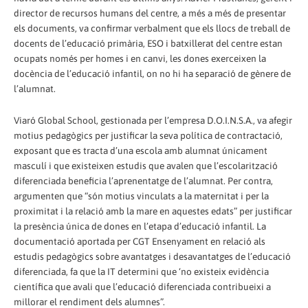
director de recursos humans del centre, a més a més de presentar
els documents, va confirmar verbalment que els llocs de treball de
docents de l’educació primària, ESO i batxillerat del centre estan
ocupats només per homes i en canvi, les dones exerceixen la
docència de l’educació infantil, on no hi ha separació de gènere de
l’alumnat.
Viaró Global School, gestionada per l’empresa D.O.I.N.S.A., va afegir
motius pedagògics per justificar la seva política de contractació,
exposant que es tracta d’una escola amb alumnat únicament
masculí i que existeixen estudis que avalen que l’escolarització
diferenciada beneficia l’aprenentatge de l’alumnat. Per contra,
argumenten que “són motius vinculats a la maternitat i per la
proximitat i la relació amb la mare en aquestes edats” per justificar
la presència única de dones en l’etapa d’educació infantil. La
documentació aportada per CGT Ensenyament en relació als
estudis pedagògics sobre avantatges i desavantatges de l’educació
diferenciada, fa que la IT determini que ‘no existeix evidència
científica que avali que l’educació diferenciada contribueixi a
millorar el rendiment dels alumnes”.