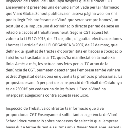
Inspecció de Treball de Catalunya després que el sindicat CGT
Ensenyament presentés una denúncia motivada per la informació
que Viaró Global School publicava en la seva pàgina web, on s’hi
podia llegir “els professors de Viaró-que seran sempre homes”, un
postulat que implica una discriminació directa per raó de sexe en
relació a l’accés al treball remunerat. Segons CGT aquest fet
vulnera la LLEI 17/2015, del 21 de juliol, d’igualtat efectiva de dones
i homes i l’article 5 de LLEI ORGÀNICA 3/2007, de 22 de març, que
defineix la igualtat de tracte i d’oportunitats en l’accés a l’ocupació
i així ho va traslladar a la ITC, que s’ha manifestat en la mateixa
línia. A més a més, les actuacions fetes per la ITC arran de la
denúncia de CGT, permeten detectar que l’empresa també vulnera
el dret d’igualtat de la dona en quant a la promoció professional. La
proposta de sanció per part de la Inspecció de Treball de Catalunya
és de 25001€ per cadascuna de les faltes. L’Escola Viaró ha
interposat al·legacions contra aquesta resolució.
Inspecció de Treball va contrastar la informació que li va
proporcionar CGT Ensenyament sol·licitant a la gerència de Viaró
School documentació sobre processos de selecció que l’empresa
havia dut a terme durant els últims anys. Xavier Mustianes, gerent i