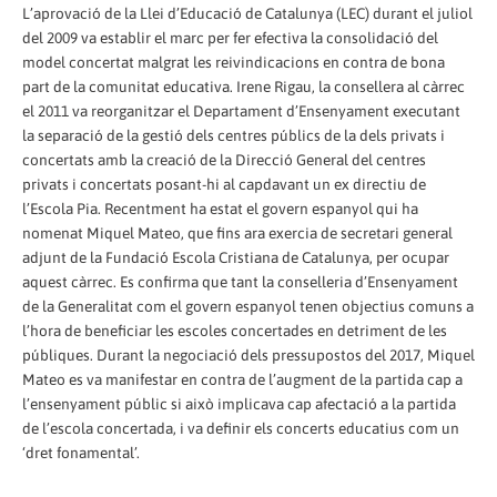
L’aprovació de la Llei d’Educació de Catalunya (LEC) durant el juliol
del 2009 va establir el marc per fer efectiva la consolidació del
model concertat malgrat les reivindicacions en contra de bona
part de la comunitat educativa. Irene Rigau, la consellera al càrrec
el 2011 va reorganitzar el Departament d’Ensenyament executant
la separació de la gestió dels centres públics de la dels privats i
concertats amb la creació de la Direcció General del centres
privats i concertats posant-hi al capdavant un ex directiu de
l’Escola Pia. Recentment ha estat el govern espanyol qui ha
nomenat Miquel Mateo, que fins ara exercia de secretari general
adjunt de la Fundació Escola Cristiana de Catalunya, per ocupar
aquest càrrec. Es confirma que tant la conselleria d’Ensenyament
de la Generalitat com el govern espanyol tenen objectius comuns a
l’hora de beneficiar les escoles concertades en detriment de les
públiques. Durant la negociació dels pressupostos del 2017, Miquel
Mateo es va manifestar en contra de l’augment de la partida cap a
l’ensenyament públic si això implicava cap afectació a la partida
de l’escola concertada, i va definir els concerts educatius com un
‘dret fonamental’.