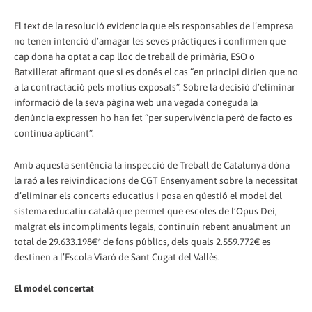
El text de la resolució evidencia que els responsables de l’empresa
no tenen intenció d’amagar les seves pràctiques i confirmen que
cap dona ha optat a cap lloc de treball de primària, ESO o
Batxillerat afirmant que si es donés el cas “en principi dirien que no
a la contractació pels motius exposats”. Sobre la decisió d’eliminar
informació de la seva pàgina web una vegada coneguda la
denúncia expressen ho han fet “per supervivència però de facto es
continua aplicant”.
Amb aquesta sentència la inspecció de Treball de Catalunya dóna
la raó a les reivindicacions de CGT Ensenyament sobre la necessitat
d’eliminar els concerts educatius i posa en qüestió el model del
sistema educatiu català que permet que escoles de l’Opus Dei,
malgrat els incompliments legals, continuïn rebent anualment un
total de 29.633.198€* de fons públics, dels quals 2.559.772€ es
destinen a l’Escola Viaró de Sant Cugat del Vallès.
El model concertat