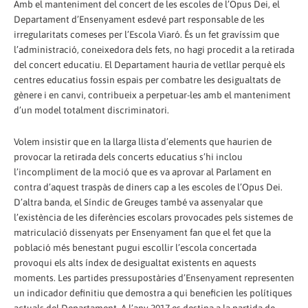
Amb el manteniment del concert de les escoles de l’Opus Dei, el
Departament d’Ensenyament esdevé part responsable de les
irregularitats comeses per l’Escola Viaró. És un fet gravíssim que
l’administració, coneixedora dels fets, no hagi procedit a la retirada
del concert educatiu. El Departament hauria de vetllar perquè els
centres educatius fossin espais per combatre les desigualtats de
gènere i en canvi, contribueix a perpetuar-les amb el manteniment
d’un model totalment discriminatori.
Volem insistir que en la llarga llista d’elements que haurien de
provocar la retirada dels concerts educatius s’hi inclou
l’incompliment de la moció que es va aprovar al Parlament en
contra d’aquest traspàs de diners cap a les escoles de l’Opus Dei.
D’altra banda, el Síndic de Greuges també va assenyalar que
l’existència de les diferències escolars provocades pels sistemes de
matriculació dissenyats per Ensenyament fan que el fet que la
població més benestant pugui escollir l’escola concertada
provoqui els alts índex de desigualtat existents en aquests
moments. Les partides pressupostàries d’Ensenyament representen
un indicador definitiu que demostra a qui beneficien les polítiques