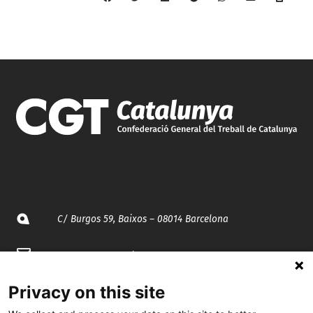
C/ Burgos 59, Baixos – 08014 Barcelona
spccc@
spcgtcatalunya.cat
935 120 481
Privacy on this site