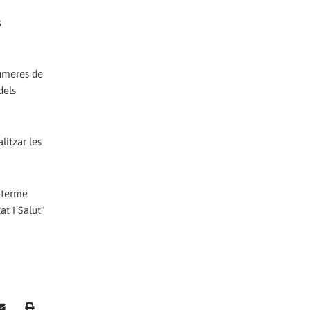
s
fumeres de
dels
litzar les
a terme
t i Salut"