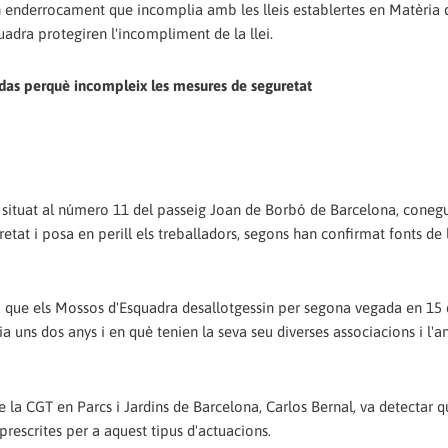
un enderrocament que incomplia amb les lleis establertes en Matèria 
uadra protegiren l'incompliment de la llei.
endas perquè incompleix les mesures de seguretat
fici situat al número 11 del passeig Joan de Borbó de Barcelona, cone
tat i posa en perill els treballadors, segons han confirmat fonts de 
a que els Mossos d'Esquadra desallotgessin per segona vegada en 15 
e feia uns dos anys i en què tenien la seva seu diverses associacions i 
e la CGT en Parcs i Jardins de Barcelona, Carlos Bernal, va detectar q
prescrites per a aquest tipus d'actuacions.