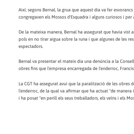
Així, segons Bernal, la grua que aquest dia va fer esvorancs
congregaven els Mossos d'Esquadra i alguns curiosos i per ac
De la mateixa manera, Bernal ha assegurat que havia vist al
pols en no tirar aigua sobre la runa i que algunes de les r
espectadors.
Bernal va presentar el mateix dia una denúncia a la Conselle
obres fins que l'empresa encarregada de l'enderroc, Francisc
La CGT ha assegurat avui que la paralització de les obres 
l'enderroc, de la qual va afirmar que ha actuat "de manera 
i ha posat "en perill els seus treballadors, els veïns i els M