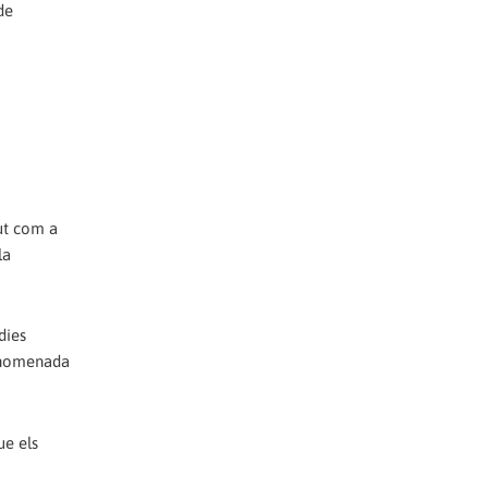
de
gut com a
la
dies
l'anomenada
ue els