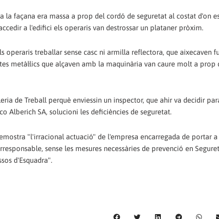
 a la façana era massa a prop del cordó de seguretat al costat d'on e
cedir a l'edifici els operaris van destrossar un plataner pròxim.
s operaris treballar sense casc ni armilla reflectora, que aixecaven 
estes metàl·lics que alçaven amb la maquinària van caure molt a prop 
ria de Treball perquè enviessin un inspector, que ahir va decidir para
o Alberich SA, solucioni les deficiències de seguretat.
demostra "l'irracional actuació" de l'empresa encarregada de portar 
irresponsable, sense les mesures necessàries de prevenció en Segureta
ossos d'Esquadra".