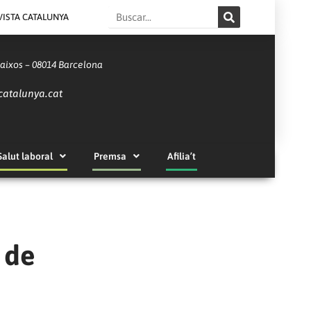
Search
VISTA CATALUNYA
Baixos – 08014 Barcelona
catalunya.cat
Salut laboral
Premsa
Afilia’t
 de