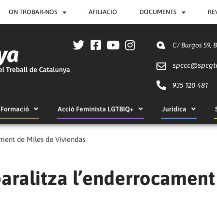
ON TROBAR-NOS
AFILIACIÓ
DOCUMENTS
RE
C/ Burgos 59, 
spccc@
spcgt
935 120 481
Formació
Acció Feminista LGTBIQ+
Jurídica
ament de Miles de Viviendas
paralitza l’enderrocament