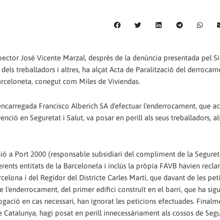
pector José Vicente Marzal, després de la denúncia presentada pel S
 dels treballadors i altres, ha alçat Acta de Paralització del derroca
Barceloneta, conegut com Miles de Viviendas.
 encarregada Francisco Alberich SA d'efectuar l'enderrocament, que a
ció en Seguretat i Salut, va posar en perill als seus treballadors, als
sió a Port 2000 (responsable subsidiari del compliment de la Segureta
ferents entitats de la Barceloneta i inclús la pròpia FAVB havien rec
rcelona i del Regidor del Districte Carles Martí, que davant de les pet
 de l'enderrocament, del primer edifici construït en el barri, que ha sigu
logació en cas necessari, han ignorat les peticions efectuades. Finalm
e Catalunya, hagi posat en perill innecessàriament als cossos de Seg