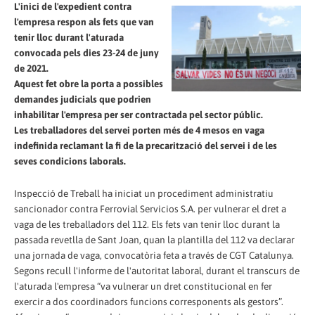
L'inici de l'expedient contra
l'empresa respon als fets que van
tenir lloc durant l'aturada
convocada pels dies 23-24 de juny
de 2021.
Aquest fet obre la porta a possibles
demandes judicials que podrien
inhabilitar l'empresa per ser contractada pel sector públic.
Les treballadores del servei porten més de 4 mesos en vaga
indefinida reclamant la fi de la precarització del servei i de les
seves condicions laborals.
Inspecció de Treball ha iniciat un procediment administratiu
sancionador contra Ferrovial Servicios S.A. per vulnerar el dret a
vaga de les treballadors del 112. Els fets van tenir lloc durant la
passada revetlla de Sant Joan, quan la plantilla del 112 va declarar
una jornada de vaga, convocatòria feta a través de CGT Catalunya.
Segons recull l'informe de l'autoritat laboral, durant el transcurs de
l'aturada l'empresa “va vulnerar un dret constitucional en fer
exercir a dos coordinadors funcions corresponents als gestors”.