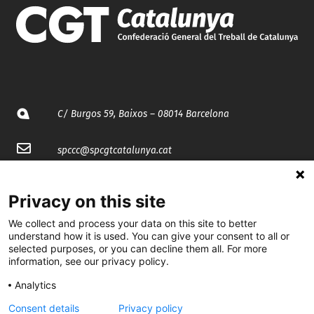
C/ Burgos 59, Baixos – 08014 Barcelona
spccc@
spcgtcatalunya.cat
935 120 481
Privacy on this site
We collect and process your data on this site to better
@CGTCatalunya
understand how it is used. You can give your consent to all or
selected purposes, or you can decline them all. For more
cgtcatalunya
information, see our privacy policy.
CGTCatalunya
Analytics
cgtcatalunya
Consent details
Privacy policy