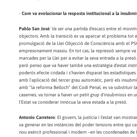
-
Com va evolucionar la resposta institucional a la insubmi
Pablo San José
: Va ser una partida d'escacs entre el movime
objectors. Amb la transició es va aparcar el problema tot esp
promulgació de la Llei Objecció de Consciència amb el PS
empresonament massiu. En tot cas, la repressió sempre va s
marcades per la Llei per a evitar la seva entrada a la pres
però penso que va haver també una estratègia d'estat instr
poderós efecte cridada i s'havien disparat les estadístiques d
amb l'aplicació del tercer grau automàtic, però els insubm
amb “la reforma Belloch” del Codi Penal, es va substituir la
casernes, va tornar a haver un petit grup d'insubmisos en un
l'Estat va considerar innòcua la seva estada a la presó.
Antonio Carretero
: El govern, la justícia i l'estat van mo
va generar en les instàncies del poder tensions entre qui ca
nou exèrcit professional i modern –en les coordenades de l'