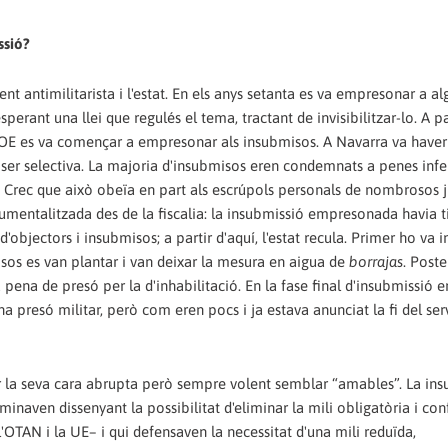
ssió?
nt antimilitarista i l'estat. En els anys setanta es va empresonar a al
erant una llei que regulés el tema, tractant de invisibilitzar-lo. A pa
OE es va començar a empresonar als insubmisos. A Navarra va haver
er selectiva. La majoria d'insubmisos eren condemnats a penes infer
ó. Crec que això obeïa en part als escrúpols personals de nombrosos j
umentalitzada des de la fiscalia: la insubmissió empresonada havia t
'objectors i insubmisos; a partir d'aquí, l'estat recula. Primer ho va i
isos es van plantar i van deixar la mesura en aigua de
borrajas
. Post
 pena de presó per la d'inhabilitació. En la fase final d'insubmissió e
a presó militar, però com eren pocs i ja estava anunciat la fi del serv
strar la seva cara abrupta però sempre volent semblar “amables”. La in
minaven dissenyant la possibilitat d'eliminar la mili obligatòria i con
OTAN i la UE– i qui defensaven la necessitat d'una mili reduïda,