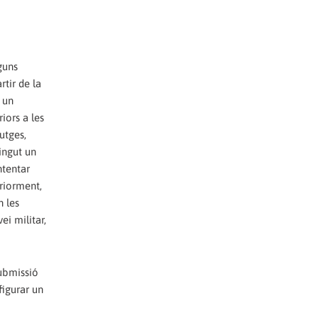
guns
rtir de la
 un
iors a les
utges,
ingut un
ntentar
eriorment,
n les
ei militar,
submissió
figurar un