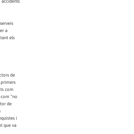
i accidents
 serveis
er a
tant els
ctors de
s primers
ats com
n com “no
ctor de
a
quistes i
el que va