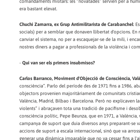
comandaments militars: les “novatades” servien per a humili
era bastant elevat.
Chuchi Zamarra, ex Grup Antimilitarista de Carabanchel
: E
socials) per a semblar que donaven llibertat d'opcions. En re
canviar el sistema, no per a escaquejar-se de la mili, i enc
nostres diners a pagar a professionals de la violència i co
-
Qui van ser els primers insubmisos?
Carlos Barranco, Moviment d'Objecció de Consciència, Val
consciència”. Parlo del període des de 1971 fins a 1986, aba
objectors provenien majoritàriament de comunitats cristian
València, Madrid, Bilbao i Barcelona. Però no explicaven l
violents” i abraçaven tota una tradició de pacifisme i desob
consciència polític, Pepe Beunza, que en 1971, a València, v
campanya de suport que duia diversos anys preparant-se va t
accions de suport a escala internacional, sinó que va arros
generar una dinàmica imparable que no va cessar fins a l'ab