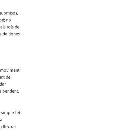
nsubmisos,
bé; no
els rols de
és de dones,
el moviment
unt de
idar
te pendent,
 simple fet
La
n lloc de