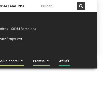
Search
VISTA CATALUNYA
Baixos – 08014 Barcelona
catalunya.cat
Salut laboral
Premsa
Afilia’t