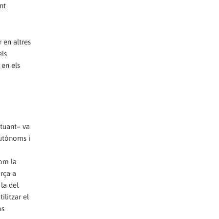
nt
 en altres
els
 en els
tuant– va
autònoms i
com la
orça a
la del
ilitzar el
ps