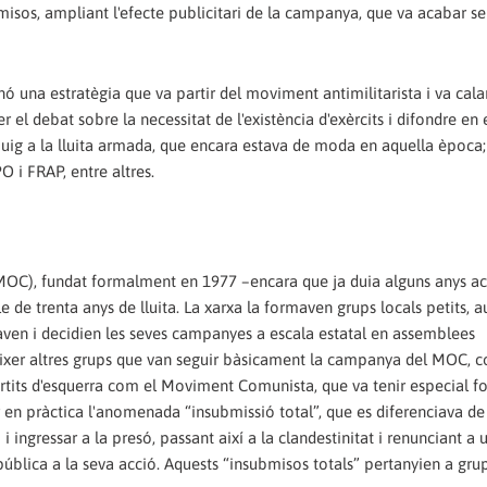
bmisos, ampliant l'efecte publicitari de la campanya, que va acabar se
ó una estratègia que va partir del moviment antimilitarista i va calar
r el debat sobre la necessitat de l'existència d'exèrcits i difondre en 
buig a la lluita armada, que encara estava de moda en aquella època;
O i FRAP, entre altres.
MOC), fundat formalment en 1977 –encara que ja duia alguns anys ac
e de trenta anys de lluita. La xarxa la formaven grups locals petits, 
aven i decidien les seves campanyes a escala estatal en assemblees
èixer altres grups que van seguir bàsicament la campanya del MOC, 
artits d'esquerra com el Moviment Comunista, que va tenir especial f
ar en pràctica l'anomenada “insubmissió total”, que es diferenciava de 
ingressar a la presó, passant així a la clandestinitat i renunciant a ut
 pública a la seva acció. Aquests “insubmisos totals” pertanyien a gru