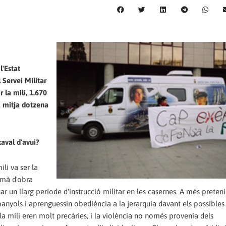
l'Estat
 Servei Militar
r la mili, 1.670
 mitja dotzena
xaval d'avui?
mili va ser la
 mà d'obra
sar un llarg període d'instrucció militar en les casernes. A més preten
panyols i aprenguessin obediència a la jerarquia davant els possible
 la mili eren molt precàries, i la violència no només provenia dels