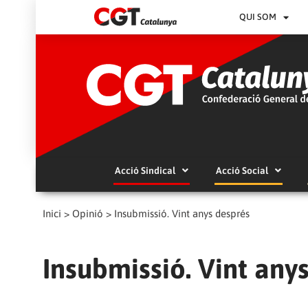
QUI SOM
Acció Sindical
Acció Social
Inici
>
Opinió
>
Insubmissió. Vint anys després
Insubmissió. Vint any