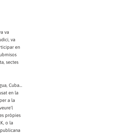
ya va
dici, va
ticipar en
nsubmisos
ta, sectes
gua, Cuba...
usat en la
per a la
veure'l
ves pròpies
K, o la
epublicana