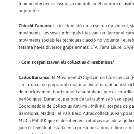
tenir un efecte dissuasori, va multiplicar el nombre d'insu
imparable.
Chtuchi Zamarra
: La insubmissió no va ser un moviment, sin
moviments. Les seves principals fites van ser llançar al carre
moviments socials les tècniques d'acció no violenta i el re
setanta havia diversos grups armats: ETA, Terra Lliure, GRAP
-
Com s'organitzaven els col·lectius d'insubmisos?
Carlos Barranco
: El Moviment d'Objecció de Consciència (
ser la xarxa de grups amb major activitat durant aquest cicl
de funcionament horitzontal i assembleari, que es coordin
periòdiques. Durant el període de la insubmissió van apar
Coordinadora de Col·lectius Anti-mili Mili-KK, sorgida de p
Barcelona, Madrid i el País Basc. Altres col·lectius van pos
MOC i Mili-KK que el desobedient rebutjava acudir al judici i 
judici i l'eventual estada en la presó per a donar dimensió