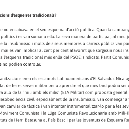
cions d'esquerres tradicionals?
 que no encaixava en el seu esquema d'acció política. Quan la campan
 polítics i es van sumar a ella. La seva manera de participar, al meu ju
de la insubmissió i molts dels seus membres o càrrecs públics van par
 mai es van implicar al cent per cent afavorint que sorgissin nous i
ta l'esquerra tradicional més enllà del PSOE: sindicats, Partit Comunis
e no podien controlar.
rganitzacions eren els escamots llatinoamericans d'El Salvador, Nicara
tat de fer el servei militar per a aprendre el que més tard podria ser 
va allò de la “mili amb els milis” (ETA Militar) com proposta general 
sobediència civil, especialment de la insubmissió, van començar a 
 canviar de tàctica i van intentar instrumentalitzar-lo per a les se
del Moviment Comunista i la Lliga Comunista Revolucionària amb Mili-K
tuts de Herri Batasuna al País Basc i per les joventuts de Esquerra R