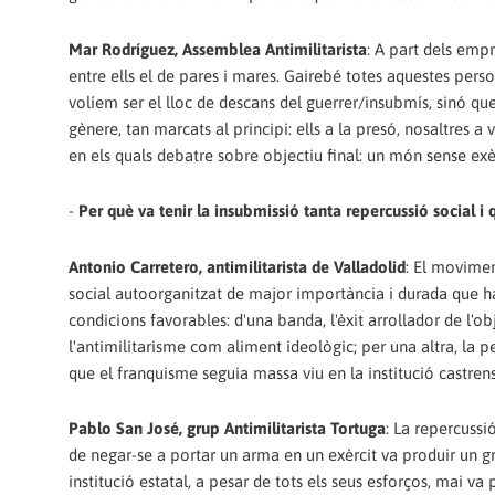
Mar Rodríguez, Assemblea Antimilitarista
: A part dels emp
entre ells el de pares i mares. Gairebé totes aquestes pe
volíem ser el lloc de descans del guerrer/insubmís, sinó que
gènere, tan marcats al principi: ells a la presó, nosaltres 
en els quals debatre sobre objectiu final: un món sense exèr
-
Per què va tenir la insubmissió tanta repercussió social i 
Antonio Carretero, antimilitarista de Valladolid
: El movimen
social autoorganitzat de major importància i durada que ha e
condicions favorables: d'una banda, l'èxit arrollador de l'obj
l'antimilitarisme com aliment ideològic; per una altra, la p
que el franquisme seguia massa viu en la institució castren
Pablo San José, grup Antimilitarista Tortuga
: La repercussi
de negar-se a portar un arma en un exèrcit va produir un g
institució estatal, a pesar de tots els seus esforços, mai va 