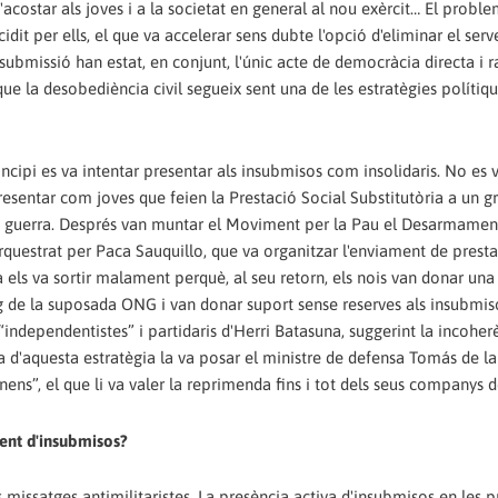
star als joves i a la societat en general al nou exèrcit… El proble
dit per ells, el que va accelerar sens dubte l'opció d'eliminar el serve
insubmissió han estat, en conjunt, l'únic acte de democràcia directa i 
ue la desobediència civil segueix sent una de les estratègies polítiq
rincipi es va intentar presentar als insubmisos com insolidaris. No es 
sentar com joves que feien la Prestació Social Substitutòria a un g
la guerra. Després van muntar el Moviment per la Pau el Desarmament
questrat per Paca Sauquillo, que va organitzar l'enviament de presta
 els va sortir malament perquè, al seu retorn, els nois van donar una
de la suposada ONG i van donar suport sense reserves als insubmiso
“independentistes” i partidaris d'Herri Batasuna, suggerint la incoher
nda d'aquesta estratègia la va posar el ministre de defensa Tomás de l
ns”, el que li va valer la reprimenda fins i tot dels seus companys 
ent d'insubmisos?
s missatges antimilitaristes. La presència activa d'insubmisos en les 