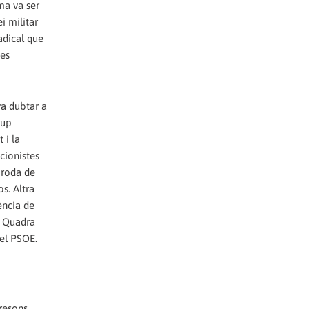
ma va ser
i militar
radical que
ues
va dubtar a
rup
 i la
cionistes
 roda de
s. Altra
ència de
a Quadra
del PSOE.
presons