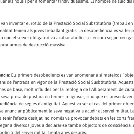
ar als nous i per a fomentar l'individualisme. El nombre de suïcidis 
s van inventar el rotllo de la Prestació Social Substitutòria (treball en
alitat tenien als joves treballant gratis. La desobediència es va fer p
ara que el servei obligatori va acabar abolint-se, encara segueixen gas
mprar armes de destrucció massiva.
ència
: Els primers desobedients es van anomenar a si mateixos “obje
ns de l'entrada en vigor de la Prestació Social Susbtitutòria. Aquest
es de base, molt influïdes per la Teologia de l'Alliberament, de ciut
a seva presa de postura en termes religiosos, sinó que es presentave
ediència de segles d'antiguitat. Aquest va ser el cas del primer obje
a anunciar públicament la seva negativa a acudir al servei militar. L
enir l'efecte desitjat: no només va provocar debats en les corts fran
segar a diversos joves a declarar-se també objectors de consciència, 
olició del servei militar trenta anys després.