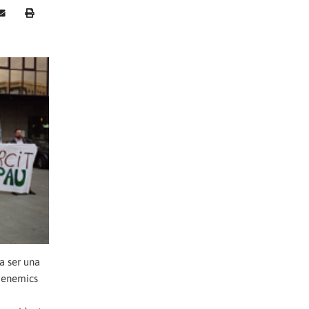
ia ser una
s enemics