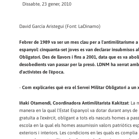
Dissabte, 23 gener, 2010
David García Aristegui (Font: LaDinamo)
Febrer de 1989 va ser un mes clau per a l'antimilitarisme a 
espanyol: cinquanta-set joves es van declarar insubmisos al
Obligatori. Des de llavors i fins a 2001, data que es va aboli
desobedients van passar per la presó. LDNM ha xerrat amb
d'activistes de l'època.
-
Com explicaries què era el Servei Militar Obligatori a un 
Iñaki Otamendi, Coordinadora Antimilitarista Kakitzat
: La 
manera en la qual l'Estat Espanyol va dotar durant anys de
gratuïta a l'exèrcit, obligant a tots els nascuts homes a pas
escola en la qual els homes assumissin valors patriòtics es
exteriors i interiors. Les condicions en les quals es complia