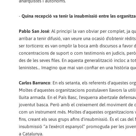
anarquistes i autònoms.
-
Quina recepció va tenir la insubmissió entre les organitza
Pablo San José
: Al principi la van obviar per complet, ja
arribar a tenir difusió, van veure una ocasió d'obtenir rèdits
ser
torticera
: es van omplir la boca amb discursos a favor 
concentracions de suport o com testimonis en judicis, però
des de les seves files. En aquesta generalització incloc a to
leninistes… Imagino que mai van confiar en una història qu
Carlos Barranco
: En els setanta, els referents d'aquestes o
Moltes d'aquestes organitzacions postulaven llavors la utili
lluita armada. En el País Basc, l'esquerra abertzale defensa
joventut basca. Però amb el creixement del moviment de de
com un instrument més. Moltes d'aquestes organitzacions van
fins, creant els seus grups afins d'insubmissió. És el cas 
insubmissió “a l'exèrcit espanyol” promoguda per les joven
a Catalunya.