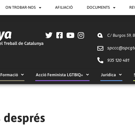
ON TROBAR-NOS
AFILIACIÓ
DOCUMENTS
RE
C/ Burgos 59, 
spccc@
spcgt
935 120 481
Formació
Acció Feminista LGTBIQ+
Jurídica
s després