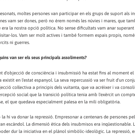
resonats, moltes persones van participar en els grups de suport als i
rsones vam ser dones, però no érem només les núvies i mares, que tam
 era la nostra opció política. No sense dificultats vam anar superant 
a visitar-los. Vam ser molt actives i també formem espais propis, nom
cits ni guerres.
quins van ser els seus principals assoliments?
t d'objecció de consciència i insubmissió ha estat fins al moment 
xistit en l'estat espanyol. La seva repercussió va ser fruit d'un conj
ecció col·lectiva a principis dels vuitanta, que va acréixer i va consol
ercepció social que la transició política tenia amb l'exèrcit un comp
se, el que quedava especialment palesa en la mili obligatòria.
ó la hi va donar la repressió. Empresonar a centenars de persones pel
ran escàndol. La dimensió ètica dels insubmisos era inqüestionable. 
poder dur la iniciativa en el plànol simbòlic-ideològic. La repressió, e