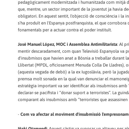
pedagògicament modernitzada i humanitzada com mitjà d'aco
que, mentre, un sector important de la joventut ja havia deci
obligatori. En aquest sentit, l'objecció de consciència i la 
s'ha produït en l'Espanya postfranquista, el que corrobora q
fonamentals per a actuar contra el poder instituït.
José Manuel López, MOC i Assemblea Antimilitarista
: Al p
mentir descaradament, com quan Televisió Espanyola va pre
d'insubmisos que havien anat a Bòsnia a treballar durant 
Llibertat (MPDL, oficiosament Menuda Colla De Lladres), or
(aquesta vegada de debò) a la ex Iugoslàvia, però la jugada
premsa molt sonada en la qual van denunciar el mamoneig 
estratègia important va ser identificar als insubmisos amb 
declarar-se pacifista i “donar suport a terroristes”. La gui
comparant als insubmisos amb “terroristes que assassinen ne
-
Com va afectar al moviment d'insubmissió l'empresonam
Iñaki Otamendi
: Aquest càstig va suposar un altaveu per al