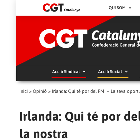
QUI SOM
Acció Sindical
Acció Social
Inici
>
Opinió
>
Irlanda: Qui té por del FMI – La seva oportu
Irlanda: Qui té por de
la nostra