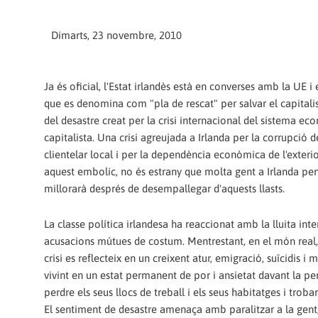
Dimarts, 23 novembre, 2010
Ja és oficial, l'Estat irlandès està en converses amb la UE i 
que es denomina com "pla de rescat" per salvar el capitali
del desastre creat per la crisi internacional del sistema ec
capitalista. Una crisi agreujada a Irlanda per la corrupció 
clientelar local i per la dependència econòmica de l'exteri
aquest embolic, no és estrany que molta gent a Irlanda pen
millorarà després de desempallegar d'aquests llasts.
La classe política irlandesa ha reaccionat amb la lluita inter
acusacions mútues de costum. Mentrestant, en el món real, 
crisi es reflecteix en un creixent atur, emigració, suïcidis i
vivint en un estat permanent de por i ansietat davant la pe
perdre els seus llocs de treball i els seus habitatges i trobar
El sentiment de desastre amenaça amb paralitzar a la gent,