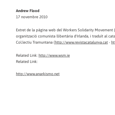
Andrew Flood
17 novembre 2010
Extret de la pàgina web del Workers Solidarity Movement
organització comunista llibertària d'Irlanda, i traduït al cat
Col.lectiu Tramuntana (
http://www.revistacatalunya.cat
-
ht
Related Link:
http://www.wsm.ie
Related Link:
http://www.anarkismo.net