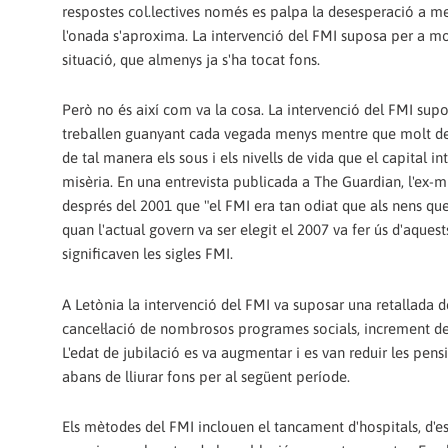
respostes col.lectives només es palpa la desesperació a m
l'onada s'aproxima. La intervenció del FMI suposa per a mo
situació, que almenys ja s'ha tocat fons.
Però no és així com va la cosa. La intervenció del FMI sup
treballen guanyant cada vegada menys mentre que molt del
de tal manera els sous i els nivells de vida que el capital 
misèria. En una entrevista publicada a The Guardian, l'ex-m
després del 2001 que "el FMI era tan odiat que als nens q
quan l'actual govern va ser elegit el 2007 va fer ús d'aqu
significaven les sigles FMI.
A Letònia la intervenció del FMI va suposar una retallada de
cancel·lació de nombrosos programes socials, increment del
L'edat de jubilació es va augmentar i es van reduir les pens
abans de lliurar fons per al següent període.
Els mètodes del FMI inclouen el tancament d'hospitals, d'esc