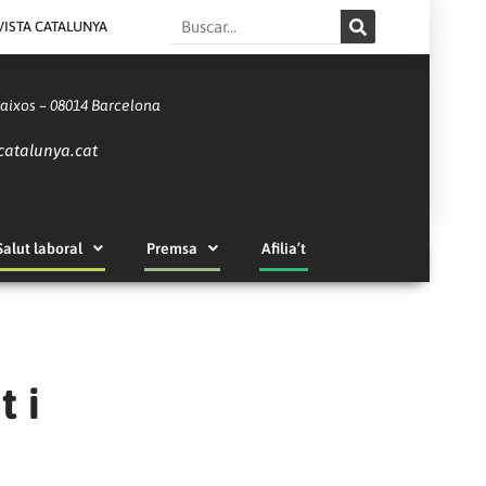
Search
VISTA CATALUNYA
Baixos – 08014 Barcelona
catalunya.cat
Salut laboral
Premsa
Afilia’t
t i