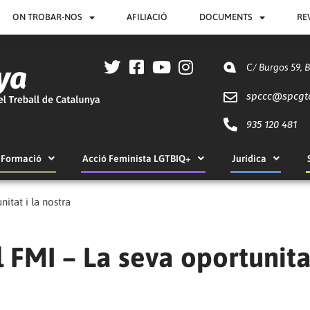
ON TROBAR-NOS
AFILIACIÓ
DOCUMENTS
RE
C/ Burgos 59, 
spccc@
spcgt
935 120 481
Formació
Acció Feminista LGTBIQ+
Jurídica
nitat i la nostra
l FMI – La seva oportunita