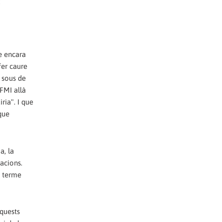
e encara
fer caure
n sous de
 FMI allà
ria". I que
que
a, la
acions.
a terme
aquests