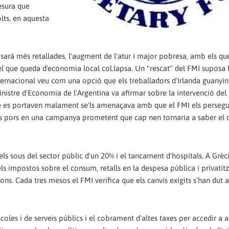
esura que
lts, en aquesta
osarà més retallades, l'augment de l'atur i major pobresa, amb els qu
 que queda d'economia local col.lapsa. Un "rescat" del FMI suposa 
internacional veu com una opció que els treballadors d'Irlanda guanyi
inistre d'Economia de l'Argentina va afirmar sobre la intervenció del
ue es portaven malament se'ls amenaçava amb que el FMI els persegui
ests pors en una campanya prometent que cap nen tornaria a saber el 
ls sous del sector públic d'un 20% i el tancament d'hospitals. A Grèci
s impostos sobre el consum, retalls en la despesa pública i privatitz
ions. Cada tres mesos el FMI verifica que els canvis exigits s'han dut 
oles i de serveis públics i el cobrament d'altes taxes per accedir a 