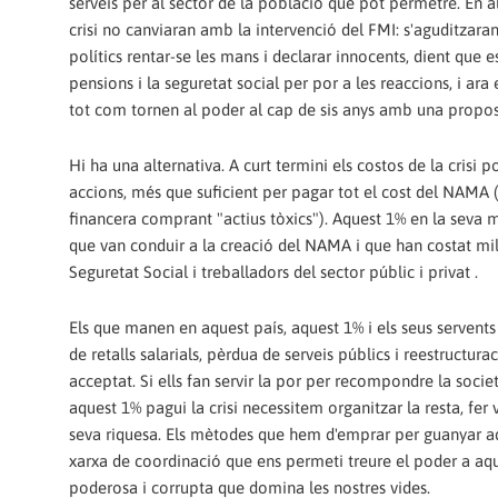
serveis per al sector de la població que pot permetre. En alt
crisi no canviaran amb la intervenció del FMI: s'aguditzar
polítics rentar-se les mans i declarar innocents, dient que e
pensions i la seguretat social per por a les reaccions, i ara
tot com tornen al poder al cap de sis anys amb una proposta
Hi ha una alternativa. A curt termini els costos de la crisi 
accions, més que suficient per pagar tot el cost del NAMA (N
financera comprant "actius tòxics"). Aquest 1% en la seva m
que van conduir a la creació del NAMA i que han costat miler
Seguretat Social i treballadors del sector públic i privat .
Els que manen en aquest país, aquest 1% i els seus servent
de retalls salarials, pèrdua de serveis públics i reestructu
acceptat. Si ells fan servir la por per recompondre la societ
aquest 1% pagui la crisi necessitem organitzar la resta, fe
seva riquesa. Els mètodes que hem d'emprar per guanyar aqu
xarxa de coordinació que ens permeti treure el poder a aques
poderosa i corrupta que domina les nostres vides.