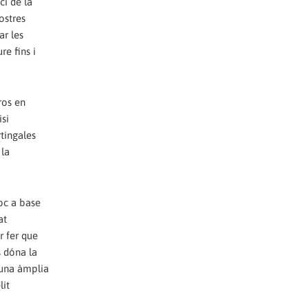
ci de la
ostres
ar les
re fins i
ros en
isi
tingales
 la
oc a base
at
r fer que
s dóna la
'una àmplia
lit