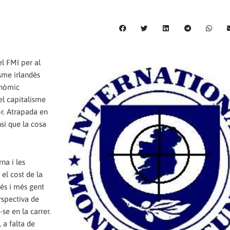
el FMI per al
sme irlandès
onòmic
del capitalisme
or. Atrapada en
si que la cosa
na i les
el cost de la
 més i més gent
rspectiva de
-se en la carrer.
 a falta de