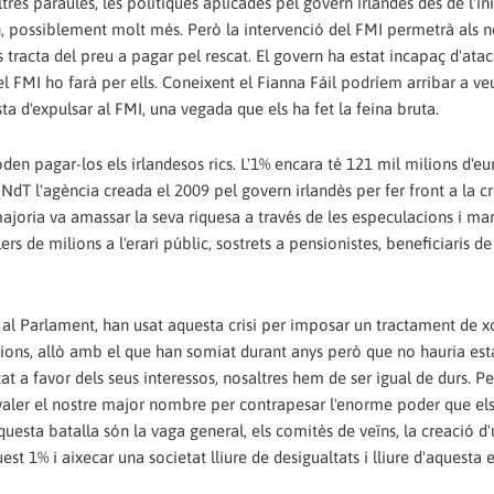
res paraules, les polítiques aplicades pel govern irlandès des de l'ini
an, possiblement molt més. Però la intervenció del FMI permetrà als n
s tracta del preu a pagar pel rescat. El govern ha estat incapaç d'atac
 el FMI ho farà per ells. Coneixent el Fianna Fáil podríem arribar a veu
 d'expulsar al FMI, una vegada que els ha fet la feina bruta.
poden pagar-los els irlandesos rics. L'1% encara té 121 mil milions d'eu
dT l'agència creada el 2009 pel govern irlandès per fer front a la cr
ajoria va amassar la seva riquesa a través de les especulacions i mar
s de milions a l'erari públic, sostrets a pensionistes, beneficiaris de
s al Parlament, han usat aquesta crisi per imposar un tractament de x
racions, allò amb el que han somiat durant anys però que no hauria est
at a favor dels seus interessos, nosaltres hem de ser igual de durs. Pe
r valer el nostre major nombre per contrapesar l'enorme poder que el
esta batalla són la vaga general, els comitès de veïns, la creació d
t 1% i aixecar una societat lliure de desigualtats i lliure d'aquesta e