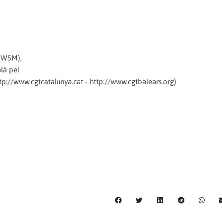
 (WSM),
alà pel
tp://www.cgtcatalunya.cat
-
http://www.cgtbalears.org
)