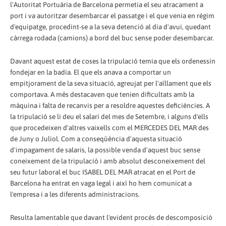
l'Autoritat Portuària de Barcelona permetia el seu atracament a
port i va autoritzar desembarcar el passatge i el que venia en règim
d'equipatge, procedint-se a la seva detenció al dia d'avui, quedant
càrrega rodada (camions) a bord del buc sense poder desembarcar.
Davant aquest estat de coses la tripulació temia que els ordenessin
fondejar en la badia. El que els anava a comportar un
empitjorament de la seva situació, agreujat per l'aïllament que els
comportava. A més destacaven que tenien dificultats amb la
màquina i falta de recanvis per a resoldre aquestes deficiències. A
la tripulació se li deu el salari del mes de Setembre, i alguns d'ells
que procedeixen d'altres vaixells com el MERCEDES DEL MAR des
de Juny o Juliol. Com a conseqüència d'aquesta situació
d'impagament de salaris, la possible venda d'aquest buc sense
coneixement de la tripulació i amb absolut desconeixement del
seu futur laboral el buc ISABEL DEL MAR atracat en el Port de
Barcelona ha entrat en vaga legal i així ho hem comunicat a
l'empresa i a les diferents administracions.
Resulta lamentable que davant l'evident procés de descomposició