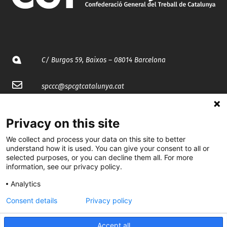
C/ Burgos 59, Baixos – 08014 Barcelona
spccc@
spcgtcatalunya.cat
935 120 481
Privacy on this site
We collect and process your data on this site to better
@CGTCatalunya
understand how it is used. You can give your consent to all or
selected purposes, or you can decline them all. For more
cgtcatalunya
information, see our privacy policy.
CGTCatalunya
Analytics
cgtcatalunya
Consent details
Privacy policy
Accept all