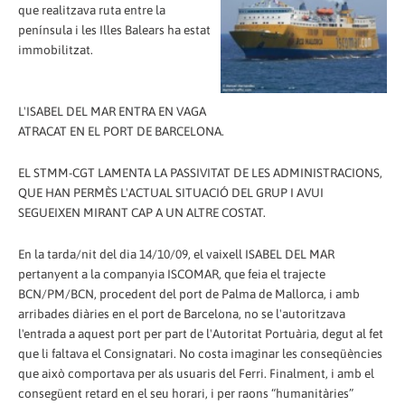
que realitzava ruta entre la
península i les Illes Balears ha estat
immobilitzat.
L'ISABEL DEL MAR ENTRA EN VAGA
ATRACAT EN EL PORT DE BARCELONA.
EL STMM-CGT LAMENTA LA PASSIVITAT DE LES ADMINISTRACIONS,
QUE HAN PERMÈS L'ACTUAL SITUACIÓ DEL GRUP I AVUI
SEGUEIXEN MIRANT CAP A UN ALTRE COSTAT.
En la tarda/nit del dia 14/10/09, el vaixell ISABEL DEL MAR
pertanyent a la companyia ISCOMAR, que feia el trajecte
BCN/PM/BCN, procedent del port de Palma de Mallorca, i amb
arribades diàries en el port de Barcelona, no se l'autoritzava
l'entrada a aquest port per part de l'Autoritat Portuària, degut al fet
que li faltava el Consignatari. No costa imaginar les conseqüències
que això comportava per als usuaris del Ferri. Finalment, i amb el
consegüent retard en el seu horari, i per raons “humanitàries”