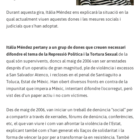
Durant aquesta gira, Itàlia Méndez ens explicarà la situació en la
qual actualment viuen aquestes dones i les mesures socials i
judicials que s'han adoptat.
Itàlia Méndez pertany a un grup de dones que creuen necessari
difondre el tema de la Repressió Política i la Tortura Sexual
de la
qual són supervivents, doncs al maig de 2006 van ser arrestades
després d'un operatiu de gran magnitud, ple de violència i excessos
a San Salvador Atenco, i recloses en el penal de Santiaguito a
Toluca, Estat de Mèxic. Han obert diversos fronts en contra de la
impunitat que impera a Mèxic, intentant difondre l'ocorregut, però
vist des d'un paper actiu i no com víctimes.
Des de maig de 2006, van iniciar un treball de denúncia “social” per
a compartir a través de xerrades, fòrums de denúncia, conferències,
etc, el que van viure i com van afrontar la violència de l'Estat,
explicant també com s'han generat els llaços de solidaritat i la
forma de vèncer la por per a transformar-la en resistència. També