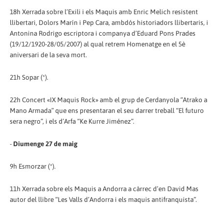
18h Xerrada sobre l’Exili i els Maquis amb Enric Melich resistent
llibertari, Dolors Marín i Pep Cara, ambdós historiadors llibertaris, i
Antonina Rodrigo escriptora i companya d’Eduard Pons Prades
(19/12/1920-28/05/2007) al qual retrem Homenatge en el 5è
aniversari de la seva mort.
21h Sopar (*).
22h Concert «IX Maquis Rock» amb el grup de Cerdanyola “Atrako a
Mano Armada” que ens presentaran el seu darrer treball “El futuro
sera negro”, i els d’Arfa “Ke Kurre Jiménez”.
-
Diumenge 27 de maig
9h Esmorzar (*).
11h Xerrada sobre els Maquis a Andorra a càrrec d’en David Mas
autor del llibre “Les Valls d’Andorra i els maquis antifranquista”.