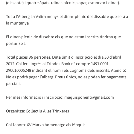
(dissabte) i quatre àpats. (dinar‐pícnic, sopar, esmorzar i dinar).
Tot a l’Alberg La Valira menys el dinar‐pícnic del dissabte que serà a
la muntanya.
El dinar‐pícnic de dissabte els que no estan inscrits tindran que
portar‐se’l.
Total places 96 persones. Data límit d’inscripció el dia 30 d’abril
2012. Cal fer l’ingrés al Triodos Bank nº compte 1491 0001
290010005248 indicant el nom i els cognoms dels inscrits. Atenció:
No es podrà pagar l’alberg. Preus únics, no es poden fer pagaments
parcials.
Per més informació i inscripció: maquisponent@gmail.com
Organitza: Col·lectiu A les Trinxeres
Col∙labora: XV Marxa homenatge als Maquis