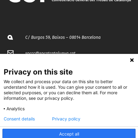
C/ Burgos 59, Baixos – 08014 Barcelona
spccc@
spcgtcatalunya.cat
935 120 481
Privacy on this site
We collect and process your data on this site to better
@CGTCatalunya
understand how it is used. You can give your consent to all or
selected purposes, or you can decline them all. For more
information, see our privacy policy.
cgtcatalunya
Analytics
CGTCatalunya
Consent details
Privacy policy
cgtcatalunya
Accept all