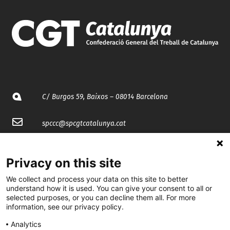
C/ Burgos 59, Baixos – 08014 Barcelona
spccc@
spcgtcatalunya.cat
935 120 481
Privacy on this site
@CGTCatalunya
We collect and process your data on this site to better
understand how it is used. You can give your consent to all or
selected purposes, or you can decline them all. For more
cgtcatalunya
information, see our privacy policy.
CGTCatalunya
Analytics