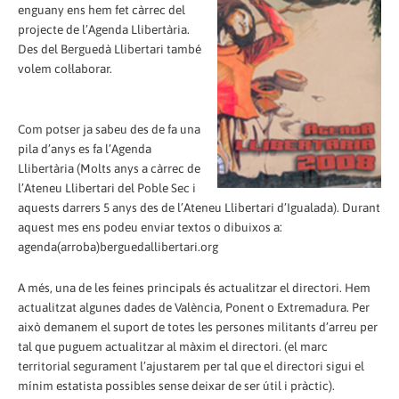
enguany ens hem fet càrrec del
projecte de l’Agenda Llibertària.
Des del Berguedà Llibertari també
volem col·laborar.
Com potser ja sabeu des de fa una
pila d’anys es fa l’Agenda
Llibertària (Molts anys a càrrec de
l’Ateneu Llibertari del Poble Sec i
aquests darrers 5 anys des de l’Ateneu Llibertari d’Igualada). Durant
aquest mes ens podeu enviar textos o dibuixos a:
agenda(arroba)berguedallibertari.org
A més, una de les feines principals és actualitzar el directori. Hem
actualitzat algunes dades de València, Ponent o Extremadura. Per
això demanem el suport de totes les persones militants d’arreu per
tal que puguem actualitzar al màxim el directori. (el marc
territorial segurament l’ajustarem per tal que el directori sigui el
mínim estatista possibles sense deixar de ser útil i pràctic).