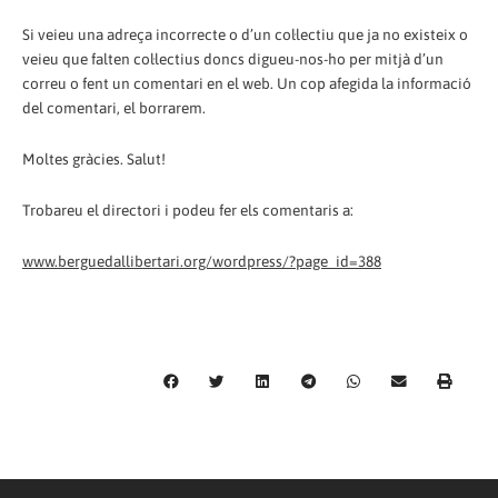
Si veieu una adreça incorrecte o d’un col·lectiu que ja no existeix o
veieu que falten col·lectius doncs digueu-nos-ho per mitjà d’un
correu o fent un comentari en el web. Un cop afegida la informació
del comentari, el borrarem.
Moltes gràcies. Salut!
Trobareu el directori i podeu fer els comentaris a:
www.berguedallibertari.org/wordpress/?page_id=388