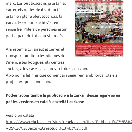
març. Les publicacions ja estan al
carrer, els nodes de distribució
estan en plena efervescència, la
xarxa de comunicació s'estén
sense fre. Milers de persones estan
participant de tot aquest procés.
Ara estem a tot arreu: al carrer, al
transport públic, a les oficines de
l'inem, a les botigues, als centres
socials, a les cases, als parcs, a l'aire i a la xarxa...
Això no ha fet més que començar i seguirem amb força tots els
projectes que comencen.
Podeu trobar també la publicació a la xarxa i descarregar-vos en
pdf les versions en català, castellà i euskara:
Versió en català:
https://www.rebelaos.net/sites/rebelaos.net/files/Publicaci%C3%B
VOS%20%28Baixa%20resoluci%C3%B3%29.pdf