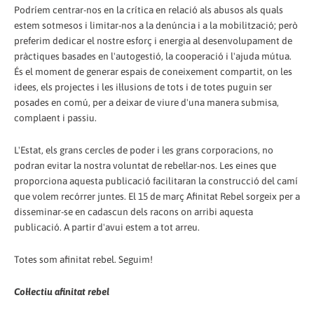
Podríem centrar-nos en la crítica en relació als abusos als quals
estem sotmesos i limitar-nos a la denúncia i a la mobilització; però
preferim dedicar el nostre esforç i energia al desenvolupament de
pràctiques basades en l'autogestió, la cooperació i l'ajuda mútua.
És el moment de generar espais de coneixement compartit, on les
idees, els projectes i les il·lusions de tots i de totes puguin ser
posades en comú, per a deixar de viure d'una manera submisa,
complaent i passiu.
L'Estat, els grans cercles de poder i les grans corporacions, no
podran evitar la nostra voluntat de rebel·lar-nos. Les eines que
proporciona aquesta publicació facilitaran la construcció del camí
que volem recórrer juntes. El 15 de març Afinitat Rebel sorgeix per a
disseminar-se en cadascun dels racons on arribi aquesta
publicació. A partir d'avui estem a tot arreu.
Totes som afinitat rebel. Seguim!
Col·lectiu afinitat rebel