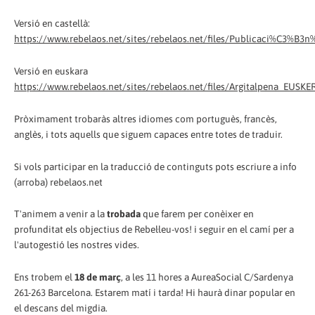
Versió en castellà:
https://www.rebelaos.net/sites/rebelaos.net/files/Publicaci%C3
Versió en euskara
https://www.rebelaos.net/sites/rebelaos.net/files/Argitalpena_EUS
Pròximament trobaràs altres idiomes com portuguès, francès,
anglès, i tots aquells que siguem capaces entre totes de traduir.
Si vols participar en la traducció de continguts pots escriure a info
(arroba) rebelaos.net
T'animem a venir a la
trobada
que farem per conèixer en
profunditat els objectius de Rebel·leu-vos! i seguir en el camí per a
l'autogestió les nostres vides.
Ens trobem el
18 de març
, a les 11 hores a AureaSocial C/Sardenya
261-263 Barcelona. Estarem matí i tarda! Hi haurà dinar popular en
el descans del migdia.