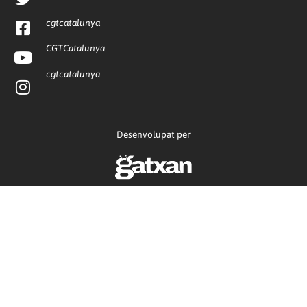
cgtcatalunya
CGTCatalunya
cgtcatalunya
Desenvolupat per