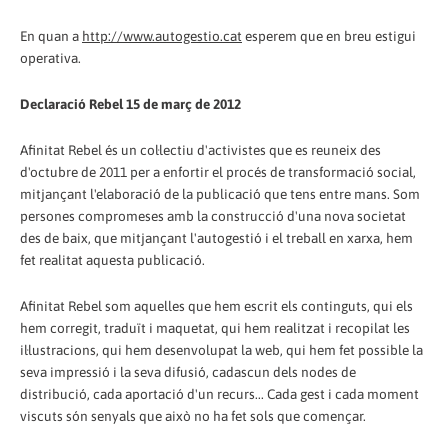
En quan a
http://www.autogestio.cat
esperem que en breu estigui
operativa.
Declaració Rebel 15 de març de 2012
Afinitat Rebel és un col·lectiu d'activistes que es reuneix des
d'octubre de 2011 per a enfortir el procés de transformació social,
mitjançant l'elaboració de la publicació que tens entre mans. Som
persones compromeses amb la construcció d'una nova societat
des de baix, que mitjançant l'autogestió i el treball en xarxa, hem
fet realitat aquesta publicació.
Afinitat Rebel som aquelles que hem escrit els continguts, qui els
hem corregit, traduït i maquetat, qui hem realitzat i recopilat les
il·lustracions, qui hem desenvolupat la web, qui hem fet possible la
seva impressió i la seva difusió, cadascun dels nodes de
distribució, cada aportació d'un recurs... Cada gest i cada moment
viscuts són senyals que això no ha fet sols que començar.