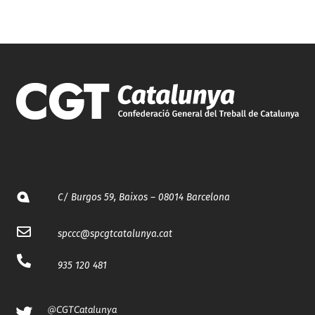
C/ Burgos 59, Baixos – 08014 Barcelona
spccc@
spcgtcatalunya.cat
935 120 481
@CGTCatalunya