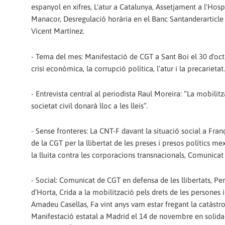
espanyol en xifres, L'atur a Catalunya, Assetjament a l'Hosp
Manacor, Desregulació horària en el Banc Santanderarticle
Vicent Martínez.
- Tema del mes: Manifestació de CGT a Sant Boi el 30 d'oct
crisi econòmica, la corrupció política, l’atur i la precarietat.
- Entrevista central al periodista Raul Moreira: “La mobilitz
societat civil donarà lloc a les lleis”.
- Sense fronteres: La CNT-F davant la situació social a Fr
de la CGT per la llibertat de les preses i presos polítics me
la lluita contra les corporacions transnacionals, Comunicat 
- Social: Comunicat de CGT en defensa de les llibertats, P
d’Horta, Crida a la mobilització pels drets de les persones 
Amadeu Casellas, Fa vint anys vam estar fregant la catàstrof
Manifestació estatal a Madrid el 14 de novembre en solidari