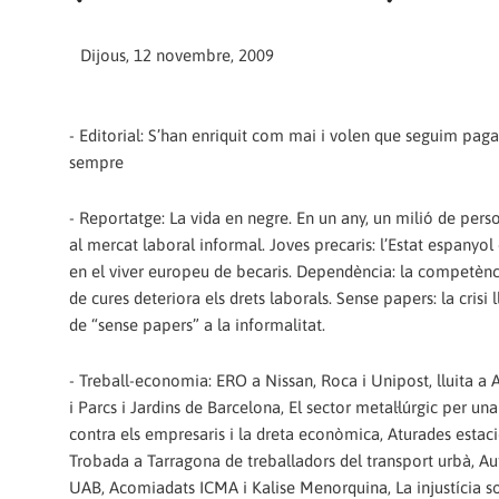
Dijous, 12 novembre, 2009
- Editorial: S’han enriquit com mai i volen que seguim pagan
sempre
- Reportatge: La vida en negre. En un any, un milió de pers
al mercat laboral informal. Joves precaris: l’Estat espanyol
en el viver europeu de becaris. Dependència: la competènci
de cures deteriora els drets laborals. Sense papers: la crisi
de “sense papers” a la informalitat.
- Treball-economia: ERO a Nissan, Roca i Unipost, lluita 
i Parcs i Jardins de Barcelona, El sector metal·lúrgic per un
contra els empresaris i la dreta econòmica, Aturades estaci
Trobada a Tarragona de treballadors del transport urbà, Au
UAB, Acomiadats ICMA i Kalise Menorquina, La injustícia soc