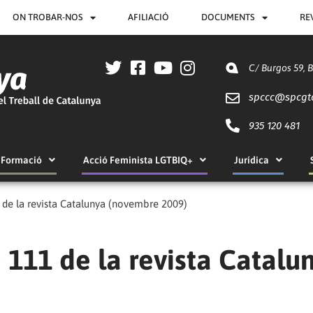
ON TROBAR-NOS
AFILIACIÓ
DOCUMENTS
RE
C/ Burgos 59, 
spccc@
spcgt
935 120 481
Formació
Acció Feminista LGTBIQ+
Jurídica
1 de la revista Catalunya (novembre 2009)
o 111 de la revista Catalu