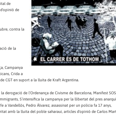
ital de
 d'opinió de
ubre, contra la
ació de la
ança, Campanya
xicans, Crida a
de CGT en suport a la lluita de Kraft Argentina.
er la derogació de l’Ordenança de Civisme de Barcelona, Manifest SOS
immigrants, S’intensifica la campanya per la llibertat del pres anarqu
e a Vandellòs, Pedro Álvarez, assassinat per un policia fa 17 anys,
tat amb la lluita del poble saharaui, articles d'opinió de Carlos Mart