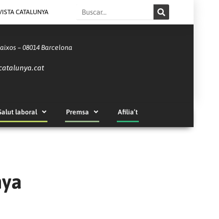
Search
VISTA CATALUNYA
Baixos – 08014 Barcelona
catalunya.cat
Salut laboral
Premsa
Afilia’t
nya