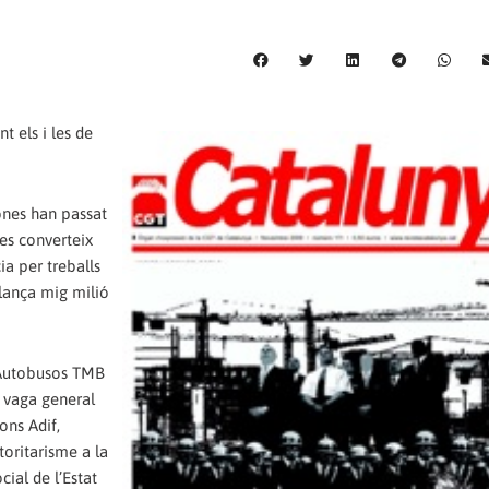
t els i les de
ones han passat
 es converteix
a per treballs
 llança mig milió
a Autobusos TMB
a vaga general
ons Adif,
toritarisme a la
ial de l’Estat