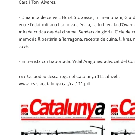
Cara i Toni Àlvarez.
- Dinamita de cervell: Horst Stowasser, in memoriam, Gior
entre l'edat mitjana i la nova ciència, La influència d’Owe
mirada crítica des del cinema: Senders de glòria, Cicle de x
memòria llibertària a Tarragona, recepta de cuina, llibres, 
Jové.
- Entrevista contraportada: Vidal Aragonès, advocat del Col
>>> Us podeu descarregar el Catalunya 111 al web:
www.revistacatalunya.cat/cat111.pdf