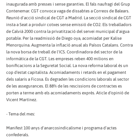
inaugurada amb presses i sense garanties. El fals naufragi del Grup
Contenemar. CGT convoca vaga de dissabtes a Correos de Balears.
Reunió d'acció sindical de CGT a Madrid. La secció sindical de CGT
insta a Seat a produir cotxes sense emissió de CO2. Els treballadors
de Calvià 2000 contra la privatització del servei municipal d'aigua
potable. Per la readmissió de Diego oya, acomiadat per Kalise
Menorquina. Augmenta la inflació anual als Països Catalans. Contra
la nova borsa de treball de l'ICS. Coordinadora del sector de la
informàtica de la CGT. Les empreses reben 400 milions en
bonificacions a la Seguretat Social. La nova reforma laboral és un
cop d'estat capitalista. Acomiadaments i retards en el pagament
dels salaris a Ficosa. Es degraden les condicions laborals al sector
de les assegurances. El 88% de les rescissions de contractes es
porten a terme amb els acomiadaments exprés. Aticle d'opinió de
Vicent Martínez.
- Tema del mes:
Manifest 100 anys d'anarcosindicalisme i programa d'actes
confederals.