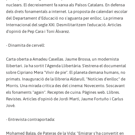
nuclears. El decreixement fa xarxa als Països Catalans. En defensa
dels drets fonamentals a internet. La proposta de calendari escolar
del Departament d'Educació no s'aguanta per enlloc. La primera
Internacional del segle XXI. Desmilitaritzem l'educació. Articles
d'opinió de Pep Cara i Toni Àlvarez.
- Dinamita de cervell:
Carta oberta a Amadeu Casellas. Jaume Brossa, un modernista
llibertari. Ja ha sortit l'Agenda Llibertària. S'estrena el documental
sobre Cipriano Mera "Vivir de pie". El planeta demana humans, no
primats. Inauguració de la llibreria Aldarull. "Notícies d'enlloc" de
Morris. Una mirada crítica des del cinema: Novecento. Soscavant
els fonaments "again". Receptes de cuina. Pàgines web. Llibres.
Revistes. Articles d'opinió de Jordi Martí, Jaume Fortuño i Carlus
Jové.
- Entrevista contraportada:
Mohamed Balga, de Pateras de la Vida: "Emigrar s'ha convertit en