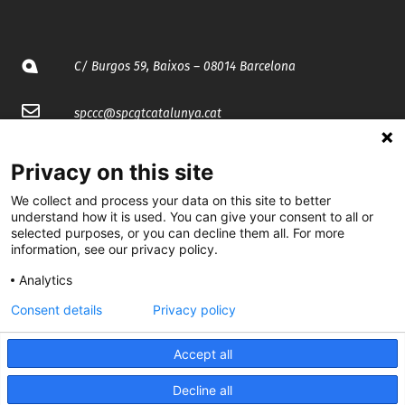
C/ Burgos 59, Baixos – 08014 Barcelona
spccc@
spcgtcatalunya.cat
935 120 481
Privacy on this site
We collect and process your data on this site to better
@CGTCatalunya
understand how it is used. You can give your consent to all or
selected purposes, or you can decline them all. For more
cgtcatalunya
information, see our privacy policy.
Analytics
CGTCatalunya
Consent details
Privacy policy
cgtcatalunya
Accept all
Decline all
Desenvolupat per