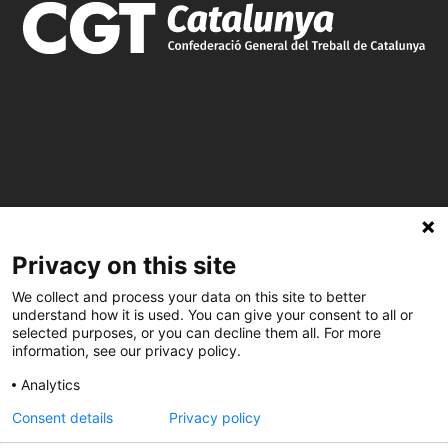
C/ Burgos 59, Baixos – 08014 Barcelona
Privacy on this site
spccc@
spcgtcatalunya.cat
We collect and process your data on this site to better
understand how it is used. You can give your consent to all or
935 120 481
selected purposes, or you can decline them all. For more
information, see our privacy policy.
Analytics
@CGTCatalunya
Consent details
Privacy policy
cgtcatalunya