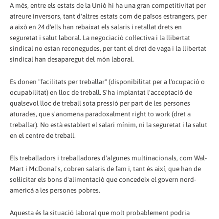
A més, entre els estats de la Unió hi ha una gran competitivitat per
atreure inversors, tant d'altres estats com de països estrangers, per
a això en 24 d'ells han rebaixat els salaris i retallat drets en
seguretat i salut laboral. La negociació col·lectiva i la llibertat
sindical no estan reconegudes, per tant el dret de vaga i la llibertat
sindical han desaparegut del món laboral.
Es donen "facilitats per treballar" (disponibilitat per a l'ocupació o
ocupabilitat) en lloc de treball. S'ha implantat l'acceptació de
qualsevol lloc de treball sota pressió per part de les persones
aturades, que s'anomena paradoxalment right to work (dret a
treballar). No està establert el salari mínim, ni la seguretat i la salut
en el centre de treball.
Els treballadors i treballadores d'algunes multinacionals, com Wal-
Mart i McDonal's, cobren salaris de fam i, tant és així, que han de
sol·licitar els bons d'alimentació que concedeix el govern nord-
americà a les persones pobres.
Aquesta és la situació laboral que molt probablement podria