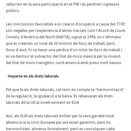
reduirien en la seva participació en el PIB i es perdrien ingressos
públics.
Les conclusions favorables a la creació d'ocupació a causa del TTIP,
són negades per l'experiència d'altres tractats com l'Acord de Lliure
Comerç d'Amèrica del Nord (NAFTA), signat el 1994, on s'afirmava
que es crearien un total de 20 milions de llocs de treball, però,
lluny d'això, hi va haver una pèrdua d'un milió de llocs de treball i
es va destruir el subsector del blat de moro mexicà per la invasió
del blat de moro transgènic nord-americà amb preus molt baixos.
-
Impacte en els drets laborals
Pel que fa als drets laborals, cal tenir en compte la "harmonització"
de la regulació, la igualació a la baixa. Es rebaixaran els drets
laborals de la UE al nivell existent en EUA
Així, als EUA els drets laborals brillen per la seva gairebé total
absència ia la Unió Europea per ara estan garantits, però no
harmonitzats, almenys formalment, però es conculquen cada