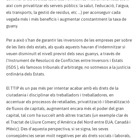
així com privatitzar els serveis públics: la salut, l'educació, l'aigua,
els transports, la gestió de residus, etc ...) per aconseguir cada
vegada més i més beneficis i augmentar constantment la taxa de
guany.
Per a això s'han de garantir les inversions de les empreses per sobre
de les lleis dels estats, als quals aquests hauran d'indemnitzar si
veuen disminuït el nivell previst dels seus guanys, a través de
l'Instrument de Resolució de Conflictes entre Inversors i Estats
(ISDS ), els famosos tribunals d'arbitratge, no sotmesos a la justícia
ordinària dels Estats.
El TTIP és un pas més per intentar acabar amb els drets de la
ciutadania i disciplinar els treballadors i treballadores, en
accentuar els processos de retallades, privatització i liberalització
de fluxos de capitals, augmentant encara més el poder del gran
capital, tal com ha succeït amb altres tractats (un exemple clar és
el Tractat de Lliure Comerç d'Amèrica del Nord entre EUA, Canadà i
Mèxic). Des d'aquesta perspectiva, si se signa, les seves
conseqüències seran molt negatives per als drets socials i laborals,