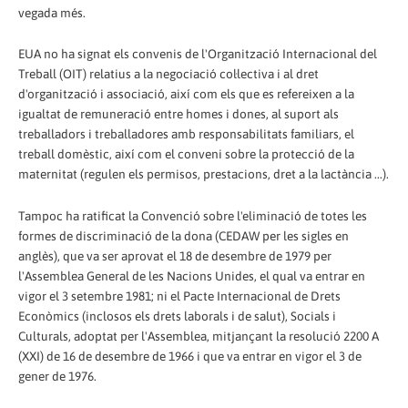
vegada més.
EUA no ha signat els convenis de l'Organització Internacional del
Treball (OIT) relatius a la negociació col·lectiva i al dret
d'organització i associació, així com els que es refereixen a la
igualtat de remuneració entre homes i dones, al suport als
treballadors i treballadores amb responsabilitats familiars, el
treball domèstic, així com el conveni sobre la protecció de la
maternitat (regulen els permisos, prestacions, dret a la lactància ...).
Tampoc ha ratificat la Convenció sobre l'eliminació de totes les
formes de discriminació de la dona (CEDAW per les sigles en
anglès), que va ser aprovat el 18 de desembre de 1979 per
l'Assemblea General de les Nacions Unides, el qual va entrar en
vigor el 3 setembre 1981; ni el Pacte Internacional de Drets
Econòmics (inclosos els drets laborals i de salut), Socials i
Culturals, adoptat per l'Assemblea, mitjançant la resolució 2200 A
(XXI) de 16 de desembre de 1966 i que va entrar en vigor el 3 de
gener de 1976.