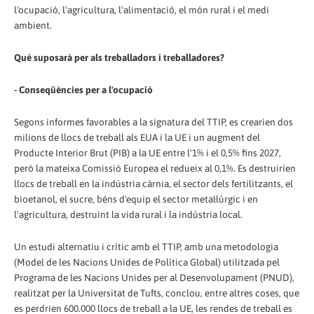
l'ocupació, l'agricultura, l'alimentació, el món rural i el medi
ambient.
Què suposarà per als treballadors i treballadores?
- Conseqüències per a l'ocupació
Segons informes favorables a la signatura del TTIP, es crearien dos
milions de llocs de treball als EUA i la UE i un augment del
Producte Interior Brut (PIB) a la UE entre l'1% i el 0,5% fins 2027,
però la mateixa Comissió Europea el redueix al 0,1%. Es destruirien
llocs de treball en la indústria càrnia, el sector dels fertilitzants, el
bioetanol, el sucre, béns d'equip el sector metal·lúrgic i en
l'agricultura, destruint la vida rural i la indústria local.
Un estudi alternatiu i crític amb el TTIP, amb una metodologia
(Model de les Nacions Unides de Política Global) utilitzada pel
Programa de les Nacions Unides per al Desenvolupament (PNUD),
realitzat per la Universitat de Tufts, conclou, entre altres coses, que
es perdrien 600.000 llocs de treball a la UE, les rendes de treball es