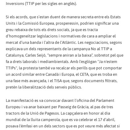
Inversions (TTIP per les sigles en anglès).
Si els acords, que s’estan duent de manera secreta entre els Estats
Units i la Comissió Europea, prosperessin, podrien significar una
greu rebaixa de tots els drets socials, ja que es tracta
d’homogeneïtzar legislacions i normatives de cara a ampliar el
mercat d’una banda i l’altra de l’Atlàntic. Les negociacions, segons
explicava un dels representants de la campanya No al TTIP a
Catalunya, Carles Seijó, “sempre aniran a la baixa”, sobretot pel que
fa a drets laborals i mediambientals. Amb l'esglògan "Ja n'estem
TTIPs", la protesta també va recalcar els perills que pot comportar
un acord similar entre Canadà i Europa, el CETA, que es troba en
una fase més avançada, i el TISA que, segons documents filtrats,
pretén la liberalització dels serveis públics.
La manifestació es va convocar davant l’oficina del Parlament
Europeu i va anar baixant per Passeig de Gràcia, al pas de tres
tractors de la Unió de Pagesos. La capçalera en honor al dia
mundial de la lluita camperola, que es va celebrar el 17 d’abril,
posava l'èmfasi en un dels sectors que es pot veure més afectat si