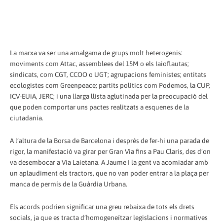
La marxa va ser una amalgama de grups molt heterogenis:
moviments com Attac, assemblees del 15M o els Iaioflautas;
sindicats, com CGT, CCOO o UGT; agrupacions feministes; entitats
ecologistes com Greenpeace; partits polítics com Podemos, la CUP,
ICV-EUiA, JERC; i una llarga llista aglutinada per la preocupació del
que poden comportar uns pactes realitzats a esquenes de la
ciutadania.
A l’altura de la Borsa de Barcelona i després de fer-hi una parada de
rigor, la manifestació va girar per Gran Via fins a Pau Claris, des d’on
va desembocar a Via Laietana. A Jaume I la gent va acomiadar amb
un aplaudiment els tractors, que no van poder entrar a la plaça per
manca de permís de la Guàrdia Urbana.
Els acords podrien significar una greu rebaixa de tots els drets
socials, ja que es tracta d’homogeneïtzar legislacions i normatives