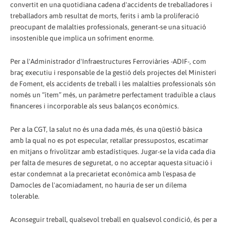
convertit en una quotidiana cadena d'accidents de treballadores i
treballadors amb resultat de morts, ferits i amb la proliferació
preocupant de malalties professionals, generant-se una situació
insostenible que implica un sofriment enorme.
Per a l'Administrador d'Infraestructures Ferroviàries -ADIF-, com
braç executiu i responsable de la gestió dels projectes del Ministeri
de Foment, els accidents de treball i les malalties professionals són
només un “ítem” més, un paràmetre perfectament traduïble a claus
financeres i incorporable als seus balanços econòmics.
Per a la CGT, la salut no és una dada més, és una qüestió bàsica
amb la qual no es pot especular, retallar pressupostos, escatimar
en mitjans o frivolitzar amb estadístiques. Jugar-se la vida cada dia
per falta de mesures de seguretat, o no acceptar aquesta situació i
estar condemnat a la precarietat econòmica amb l'espasa de
Damocles de l'acomiadament, no hauria de ser un dilema
tolerable.
Aconseguir treball, qualsevol treball en qualsevol condició, és per a