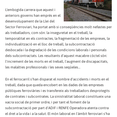
L'embogida carrera que aquest i
anteriors governs han emprès en el
desenvolupament de la Llei del
Sector Ferroviari, ha portat amb si conseqüències molt nefastes per
als treballadors, com són: la inseguretat en el treball, la
temporalitat en els contractes, la fragmentació de les empreses, la
individualització en el lloc de treball, la subcontractació
desbocada i la degradació de les condicions laborals i personals
dels subcontractats. Les resultants d'aquest macabre còctel són:
l'increment de les morts en el treball, l'augment de discapacitats,
les malalties professionals i les seves seqüeles...
En el ferrocarril s'han disparat el nombre d'accidents i morts en el
treball, dada que queda encobert en les dades de les empreses
públiques ferroviàries i es transfereix als treballadors desprotegits
de contrates i subcontrates. La sinistralitat laboral constitueix una
xacra social de primer ordre, i per tant el foment de la
subcontractació per part d'ADIF i RENFE Operadora atenta contra
el dret a la vida i a la salut. El món laboral en l'àmbit ferroviari s'ha