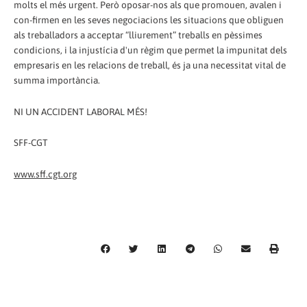
molts el més urgent. Però oposar-nos als que promouen, avalen i
con-firmen en les seves negociacions les situacions que obliguen
als treballadors a acceptar “lliurement” treballs en pèssimes
condicions, i la injustícia d'un règim que permet la impunitat dels
empresaris en les relacions de treball, és ja una necessitat vital de
summa importància.
NI UN ACCIDENT LABORAL MÉS!
SFF-CGT
www.sff.cgt.org