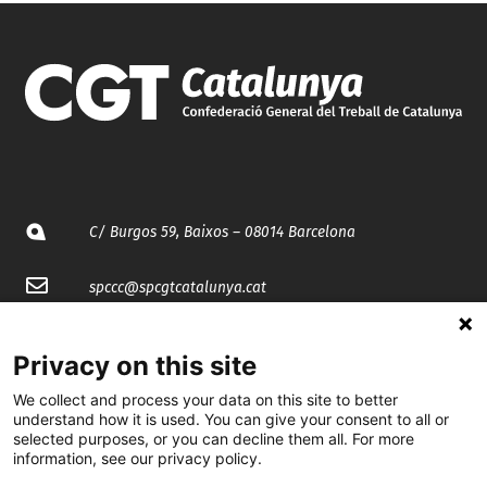
C/ Burgos 59, Baixos – 08014 Barcelona
spccc@
spcgtcatalunya.cat
935 120 481
Privacy on this site
We collect and process your data on this site to better
@CGTCatalunya
understand how it is used. You can give your consent to all or
selected purposes, or you can decline them all. For more
cgtcatalunya
information, see our privacy policy.