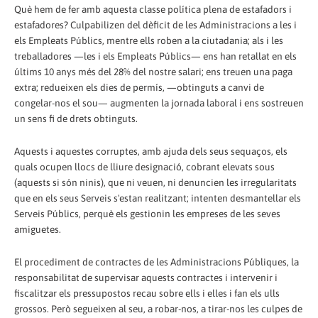
Què hem de fer amb aquesta classe política plena de estafadors i
estafadores? Culpabilizen del dèficit de les Administracions a les i
els Empleats Públics, mentre ells roben a la ciutadania; als i les
treballadores —les i els Empleats Públics— ens han retallat en els
últims 10 anys més del 28% del nostre salari; ens treuen una paga
extra; redueixen els dies de permís, —obtinguts a canvi de
congelar-nos el sou— augmenten la jornada laboral i ens sostreuen
un sens fi de drets obtinguts.
Aquests i aquestes corruptes, amb ajuda dels seus sequaços, els
quals ocupen llocs de lliure designació, cobrant elevats sous
(aquests si són ninis), que ni veuen, ni denuncien les irregularitats
que en els seus Serveis s'estan realitzant; intenten desmantellar els
Serveis Públics, perquè els gestionin les empreses de les seves
amiguetes.
El procediment de contractes de les Administracions Públiques, la
responsabilitat de supervisar aquests contractes i intervenir i
fiscalitzar els pressupostos recau sobre ells i elles i fan els ulls
grossos. Però segueixen al seu, a robar-nos, a tirar-nos les culpes de