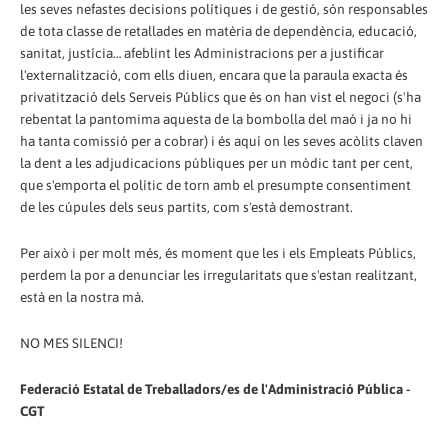
les seves nefastes decisions polítiques i de gestió, són responsables
de tota classe de retallades en matèria de dependència, educació,
sanitat, justícia… afeblint les Administracions per a justificar
l'externalització, com ells diuen, encara que la paraula exacta és
privatització dels Serveis Públics que és on han vist el negoci (s'ha
rebentat la pantomima aquesta de la bombolla del maó i ja no hi
ha tanta comissió per a cobrar) i és aquí on les seves acòlits claven
la dent a les adjudicacions públiques per un mòdic tant per cent,
que s'emporta el polític de torn amb el presumpte consentiment
de les cúpules dels seus partits, com s'està demostrant.
Per això i per molt més, és moment que les i els Empleats Públics,
perdem la por a denunciar les irregularitats que s'estan realitzant,
està en la nostra mà.
NO MES SILENCI!
Federació Estatal de Treballadors/es de l'Administració Pública -
CGT