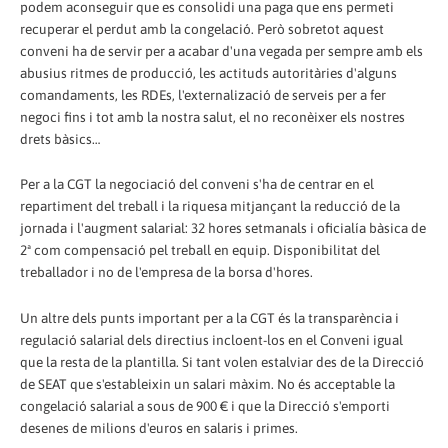
podem aconseguir que es consolidi una paga que ens permeti
recuperar el perdut amb la congelació. Però sobretot aquest
conveni ha de servir per a acabar d'una vegada per sempre amb els
abusius ritmes de producció, les actituds autoritàries d'alguns
comandaments, les RDEs, l'externalizació de serveis per a fer
negoci fins i tot amb la nostra salut, el no reconèixer els nostres
drets bàsics…
Per a la CGT la negociació del conveni s'ha de centrar en el
repartiment del treball i la riquesa mitjançant la reducció de la
jornada i l'augment salarial: 32 hores setmanals i oficialía bàsica de
2ª com compensació pel treball en equip. Disponibilitat del
treballador i no de l'empresa de la borsa d'hores.
Un altre dels punts important per a la CGT és la transparència i
regulació salarial dels directius incloent-los en el Conveni igual
que la resta de la plantilla. Si tant volen estalviar des de la Direcció
de SEAT que s'estableixin un salari màxim. No és acceptable la
congelació salarial a sous de 900 € i que la Direcció s'emporti
desenes de milions d'euros en salaris i primes.