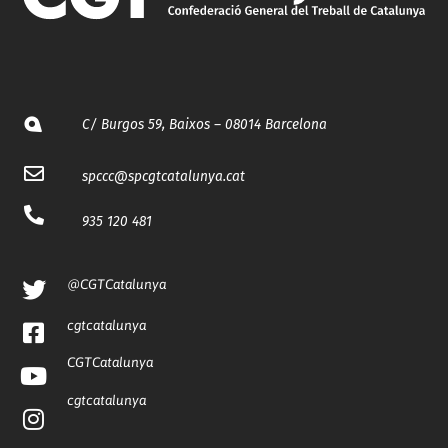
C/ Burgos 59, Baixos – 08014 Barcelona
spccc@
spcgtcatalunya.cat
935 120 481
@CGTCatalunya
cgtcatalunya
CGTCatalunya
cgtcatalunya