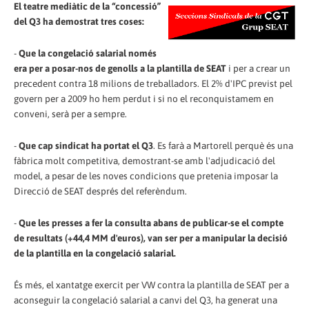
El teatre mediàtic de la “concessió”
del Q3 ha demostrat tres coses:
-
Que la congelació salarial només
era per a posar-nos de genolls a la plantilla de SEAT
i per a crear un
precedent contra 18 milions de treballadors. El 2% d'IPC previst pel
govern per a 2009 ho hem perdut i si no el reconquistamem en
conveni, serà per a sempre.
-
Que cap sindicat ha portat el Q3
. Es farà a Martorell perquè és una
fàbrica molt competitiva, demostrant-se amb l'adjudicació del
model, a pesar de les noves condicions que pretenia imposar la
Direcció de SEAT després del referèndum.
-
Que les presses a fer la consulta abans de publicar-se el compte
de resultats (+44,4 MM d'euros), van ser per a manipular la decisió
de la plantilla en la congelació salarial.
És més, el xantatge exercit per VW contra la plantilla de SEAT per a
aconseguir la congelació salarial a canvi del Q3, ha generat una