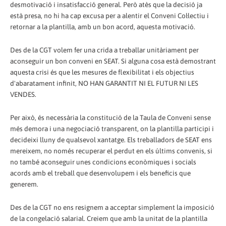
desmotivació i insatisfacció general. Però atès que la decisió ja
està presa, no hi ha cap excusa per a alentir el Conveni Col·lectiu i
retornar a la plantilla, amb un bon acord, aquesta motivació.
Des de la CGT volem fer una crida a treballar unitàriament per
aconseguir un bon conveni en SEAT. Si alguna cosa està demostrant
aquesta crisi és que les mesures de flexibilitat i els objectius
d'abaratament infinit, NO HAN GARANTIT NI EL FUTUR NI LES
VENDES.
Per això, és necessària la constitució de la Taula de Conveni sense
més demora i una negociació transparent, on la plantilla participi i
decideixi lluny de qualsevol xantatge. Els treballadors de SEAT ens
mereixem, no només recuperar el perdut en els últims convenis, si
no també aconseguir unes condicions econòmiques i socials
acords amb el treball que desenvolupem i els beneficis que
generem.
Des de la CGT no ens resignem a acceptar simplement la imposició
de la congelació salarial. Creiem que amb la unitat de la plantilla