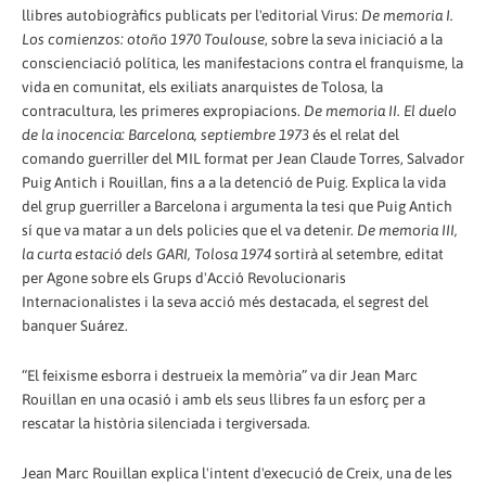
llibres autobiogràfics publicats per l'editorial Virus:
De memoria I.
Los comienzos: otoño 1970 Toulouse
, sobre la seva iniciació a la
conscienciació política, les manifestacions contra el franquisme, la
vida en comunitat, els exiliats anarquistes de Tolosa, la
contracultura, les primeres expropiacions.
De memoria II. El duelo
de la inocencia: Barcelona, septiembre 1973
és el relat del
comando guerriller del MIL format per Jean Claude Torres, Salvador
Puig Antich i Rouillan, fins a a la detenció de Puig. Explica la vida
del grup guerriller a Barcelona i argumenta la tesi que Puig Antich
sí que va matar a un dels policies que el va detenir.
De memoria III,
la curta estació dels GARI, Tolosa 1974
sortirà al setembre, editat
per Agone sobre els Grups d'Acció Revolucionaris
Internacionalistes i la seva acció més destacada, el segrest del
banquer Suárez.
“El feixisme esborra i destrueix la memòria” va dir Jean Marc
Rouillan en una ocasió i amb els seus llibres fa un esforç per a
rescatar la història silenciada i tergiversada.
Jean Marc Rouillan explica l'intent d'execució de Creix, una de les