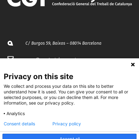
C/ Burgos 59, Baixos – 08014 Barcelona
spccc@
spcgtcatalunya.cat
935 120 481
Privacy on this site
We collect and process your data on this site to better
understand how it is used. You can give your consent to all or
@CGTCatalunya
selected purposes, or you can decline them all. For more
information, see our privacy policy.
cgtcatalunya
Analytics
CGTCatalunya
Consent details
Privacy policy
cgtcatalunya
Accept all