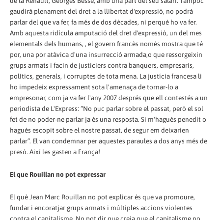
de la Renault, Georges Besse, amb una part del seu salari. Tampoc
gaudirà plenament del dret a la llibertat d'expressió, no podrà
parlar del que va fer, fa més de dos dècades, ni perquè ho va fer.
Amb aquesta ridícula amputació del dret d'expressió, un del mes
elementals dels humans, , el govern francès només mostra que té
por, una por atàvica d'una insurrecció armada,o que ressorgeixin
grups armats i facin de justiciers contra banquers, empresaris,
polítics, generals, i corruptes de tota mena. La justícia francesa li
ho impedeix expressament sota l'amenaça de tornar-lo a
empresonar, com ja va fer l'any 2007 després que ell contestés a un
periodista de L'Express: “No puc parlar sobre el passat, però el sol
fet de no poder-ne parlar ja és una resposta. Si m'hagués penedit o
hagués escopit sobre el nostre passat, de segur em deixarien
parlar”. El van condemnar per aquestes paraules a dos anys més de
presó. Així les gasten a França!
El que Rouillan no pot expressar
El què Jean Marc Rouillan no pot explicar és que va promoure,
fundar i encoratjar grups armats i múltiples accions violentes
contra el capitalisme. No pot dir que creia que el capitalisme no