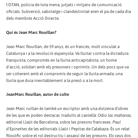
l'OTAN, policia de tota mena, jutjats i mitjans de comunicació
oficials. Subversió, sabotatge i clandestinitat eren el pa de cada dia
dels membres Acció Directe.
Qui és Jean Marc Rouillan?
Jean Marc Rouillan, de 59 anys, és un francès, molt vinculat a
Catalunya i a la revolució espanyola. Va lluitar contra la dictadura
franquista, compromès en la lluita anticapitalista, un home
d'acció, solidari amb els presoners i oprimits. Un dels pocs que va
ser coherent amb el compromís de seguir la lluita armada, una
lluita que duia inevitablement a la presó o a la mort.
JeanMarc Rouillan, autor de culte
Jean Marc ruillan és també un escriptor amb una dotzena d'obres
de les que es poden destacar, traduïts al castellà:
Odio las mañanas
,
editorial Llaüt de Barcelona, sobre les presons franceses.
Paul
d'Epinettes
de les editorials Llaüt i Pepitas de Calabaza. És un relat
filosòfic sobre el rol destructiu i assassí de les presons. Els seus dos