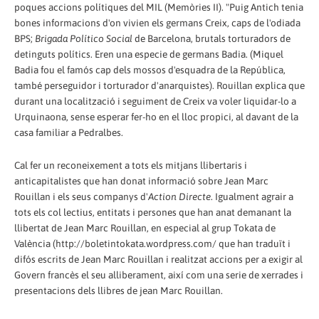
poques accions polítiques del MIL (Memòries II). "Puig Antich tenia
bones informacions d'on vivien els germans Creix, caps de l'odiada
BPS;
Brigada Político Social
de Barcelona, brutals torturadors de
detinguts polítics. Eren una especie de germans Badia. (Miquel
Badia fou el famós cap dels mossos d'esquadra de la República,
també perseguidor i torturador d'anarquistes). Rouillan explica que
durant una localització i seguiment de Creix va voler liquidar-lo a
Urquinaona, sense esperar fer-ho en el lloc propici, al davant de la
casa familiar a Pedralbes.
Cal fer un reconeixement a tots els mitjans llibertaris i
anticapitalistes que han donat informació sobre Jean Marc
Rouillan i els seus companys d'
Action Directe
. Igualment agrair a
tots els col lectius, entitats i persones que han anat demanant la
llibertat de Jean Marc Rouillan, en especial al grup Tokata de
València (http://boletintokata.wordpress.com/ que han traduït i
difós escrits de Jean Marc Rouillan i realitzat accions per a exigir al
Govern francès el seu alliberament, així com una serie de xerrades i
presentacions dels llibres de jean Marc Rouillan.