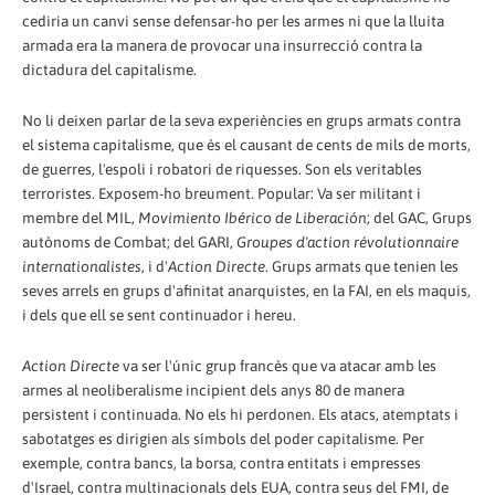
cediria un canvi sense defensar-ho per les armes ni que la lluita
armada era la manera de provocar una insurrecció contra la
dictadura del capitalisme.
No li deixen parlar de la seva experiències en grups armats contra
el sistema capitalisme, que és el causant de cents de mils de morts,
de guerres, l'espoli i robatori de riquesses. Son els veritables
terroristes. Exposem-ho breument. Popular: Va ser militant i
membre del MIL,
Movimiento Ibérico de Liberación
; del GAC, Grups
autònoms de Combat; del GARI,
Groupes d'action révolutionnaire
internationalistes
, i d'
Action Directe
. Grups armats que tenien les
seves arrels en grups d'afinitat anarquistes, en la FAI, en els maquis,
i dels que ell se sent continuador i hereu.
Action Directe
va ser l'únic grup francès que va atacar amb les
armes al neoliberalisme incipient dels anys 80 de manera
persistent i continuada. No els hi perdonen. Els atacs, atemptats i
sabotatges es dirigien als símbols del poder capitalisme. Per
exemple, contra bancs, la borsa, contra entitats i empresses
d'Israel, contra multinacionals dels EUA, contra seus del FMI, de