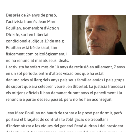
Desprès de 24 anys de presó,
l'activista francès Jean Marc
Rouillan, ex-membre d'
Action
Directe
, surt en llibertat
condicional el dijous 19 de maig.
Rouillan està bé de salut, tan
físicament com psicològicament, i
no ha renunciat mai als seus ideals.
L'activista ha sofert més de 10 anys de reclusió en aïllament, 7 anys
en un sol període, entre d'altres vexacions que ha estat
denunciades al llarg dels anys pels seus familiar, amics i pels grups
de suport que ara celebren veure'l en llibertat. La justícia francesa i
els mitjans oficials li han demanat durant anys el penediment i la
renúncia a parlar del seu passat, però no ho han aconseguit.
Jean Marc Rouillan no haurà de tornar a la presó per dormir, però
portarà el braçalet de control i té l'obligació de treballar i
d'indemnitzar a les vídues del general René Audran i del president