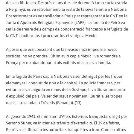
del seu fill Josep. Després d'uns dies de detenció i una curta estada
a Perpinyà, es va retrobar amb la resta de la seva família a Narbona.
Posteriorment es va traslladar a París per representar a la CNT en la
Junta d'Ajuda als Refugiats Espanyols (JARE). La funció de Peiró va
ser la de treure dels camps de concentració francesos a refugiats de
la CNT, auxiliar-los i procurar-los el viatge a Mèxic.
A pesar que era conscient que la invasió nazi impediria noves
sortides, no va prendre l'últim avió cap a Mèxic i va romandre a
França per no abandonar ni als exiliats ni a la seva família.
En la fugida de París cap a Narbona va ser detingut per les tropes
alemanyes i conduït de nou a la capital. La policia francesa, per
evitar la seva caiguda en mans de la Gestapo, li va lliurar una ordre
d'expulsió del país. Va ser detingut novament, lliurat a les tropes
nazis, i traslladat a Trèveris (Renania). (13)
Al gener de 1941, el ministeri d'Afers Exteriors franquista, dirigit per
Serraño Suñer, va iniciar els tràmits d'extradició. El 19 de febrer,
Peiró va ser lliurat a les autoritats franquistes a Irun. Com en altres