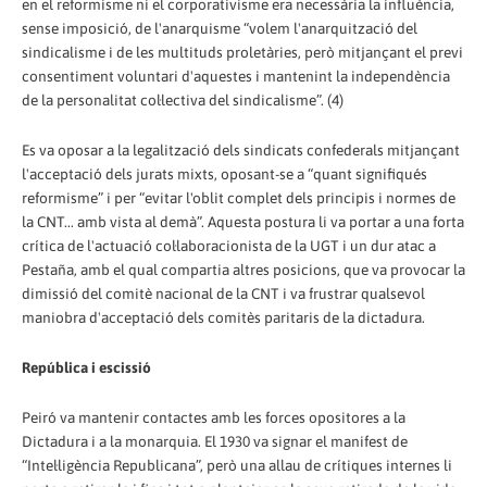
en el reformisme ni el corporativisme era necessària la influència,
sense imposició, de l'anarquisme “volem l'anarquització del
sindicalisme i de les multituds proletàries, però mitjançant el previ
consentiment voluntari d'aquestes i mantenint la independència
de la personalitat col·lectiva del sindicalisme”. (4)
Es va oposar a la legalització dels sindicats confederals mitjançant
l'acceptació dels jurats mixts, oposant-se a “quant signifiqués
reformisme” i per “evitar l'oblit complet dels principis i normes de
la CNT... amb vista al demà”. Aquesta postura li va portar a una forta
crítica de l'actuació col·laboracionista de la UGT i un dur atac a
Pestaña, amb el qual compartia altres posicions, que va provocar la
dimissió del comitè nacional de la CNT i va frustrar qualsevol
maniobra d'acceptació dels comitès paritaris de la dictadura.
República i escissió
Peiró va mantenir contactes amb les forces opositores a la
Dictadura i a la monarquia. El 1930 va signar el manifest de
“Intel·ligència Republicana”, però una allau de crítiques internes li