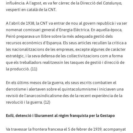
influència. A l'agost, es va fer càrrec de la Direcció del
Catalunya
,
vespertí en català de la CNT.
A l'abril de 1938, la CNT va entrar de nou al govern republicà i va ser
nomenat comissari general d'Energia Elèctrica. En aquella època,
Peiró preparava un llibre sobre la més adequada gestió dels
recursos econòmics d'Espanya. Els seus articles recullen la crítica a
les nacionalitzacions de les empreses, excepte algunes de caràcter
estratègic, i la seva defensa de les col·lectivitzacions com a forma
que els treballadors realitzessin les tasques de gestió i direcció de
la producció. (11)
En els últims mesos de la guerra, els seus escrits combatien el
derrotisme i alertaven sobre el quintacolumnisme i iniciaven una
revisió de l'anarcosindicalisme des de la recent experiència de la
revolució i la guerra. (12)
Exili, detenció i lliurament al règim franquista per la Gestapo
Va travessar la frontera francesa el 5 de febrer de 1939, acompanyat