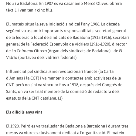
Nou i a Badalona. En 1907 es va casar amb Mercè Olives, obrera
tèxtil, i van tenir cinc fills.
Ell mateix situa la seva iniciació sindical l'any 1906. La dècada
següent va assumir importants responsabilitats: secretari general
de la federació local de sindicats de Badalona (1915-1916), secretari
general de la Federació Espanyola de Vidriers (1916-1920), director
de
La Colmena Obrera
(òrgan dels sindicats de Badalona) i de
El
Vidrio
(portaveu dels vidriers federats).
Influenciat pel sindicalisme revolucionari francès (la Carta
d'Amiens i la CGT) i va mantenir contactes amb activistes de la
CNT, però no s'hi va vincular fins a 1918, després del Congrés de
Sants, on va ser triat membre de la comissió de redactora dels
estatuts de la CNT catalana. (1)
Els difícils anys vint
El 1920, Peiró es va traslladar de Badalona a Barcelona i durant tres
mesos va viure exclusivament dedicat a l'organització. El mateix