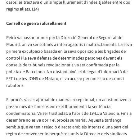
casos, es tractava d'un simple lliurament d'indesitjables entre dos
règims aliats. (14)
Consell de guerra i afusellament
Peiró va passar primer per la Direcció General de Seguretat de
Madrid, on va ser sotmès a interrogatoris i maltractaments. La seva
primera exculpació basada en la seva oposició a les brigades de
control i la seva defensa de determinades persones davant els
consells de tribunals revolucionaris va ser confirmada per la
policia de Barcelona. No obstant això, el delegat d'informació de
FET i de les JONS de Mataró, el va acusar per omissió de crims i
robatoris.
El procés va ser ajornat de manera excepcional, no acostumaven a
passar més de 2 mesos entre el lliurament i la sentència
condemnatòria. Va ser traslladat, a l'abril de 1941, a València. Fins a
desembre no es va obrir el procés sumarial. Aquesta tardança
sembla que va tenir relació directa amb els intents d'una part del
règim de convèncer-lo perquè assumís la Direcció dels sindicats