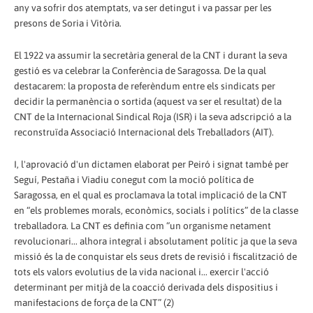
any va sofrir dos atemptats, va ser detingut i va passar per les
presons de Soria i Vitòria.
El 1922 va assumir la secretària general de la CNT i durant la seva
gestió es va celebrar la Conferència de Saragossa. De la qual
destacarem: la proposta de referèndum entre els sindicats per
decidir la permanència o sortida (aquest va ser el resultat) de la
CNT de la Internacional Sindical Roja (ISR) i la seva adscripció a la
reconstruïda Associació Internacional dels Treballadors (AIT).
I, l'aprovació d'un dictamen elaborat per Peiró i signat també per
Seguí, Pestaña i Viadiu conegut com la moció política de
Saragossa, en el qual es proclamava la total implicació de la CNT
en “els problemes morals, econòmics, socials i polítics” de la classe
treballadora. La CNT es definia com “un organisme netament
revolucionari... alhora integral i absolutament polític ja que la seva
missió és la de conquistar els seus drets de revisió i fiscalització de
tots els valors evolutius de la vida nacional i... exercir l'acció
determinant per mitjà de la coacció derivada dels dispositius i
manifestacions de força de la CNT” (2)