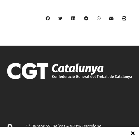
C/ Burgos 59, Baixos – 08014 Barcelona