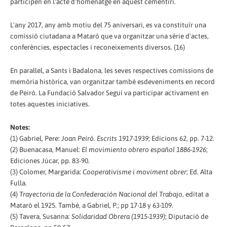
participen en l'acte d'homenatge en aquest cementiri.
L'any 2017, any amb motiu del 75 aniversari, es va constituïr una
comissió ciutadana a Mataró que va organitzar una sèrie d'actes,
conferències, espectacles i reconeixements diversos. (16)
En paral·lel, a Sants i Badalona, les seves respectives comissions de
memòria històrica, van organitzar també esdeveniments en record
de Peiró. La Fundació Salvador Seguí va participar activament en
totes aquestes iniciatives.
Notes:
(1) Gabriel, Pere:
Joan Peiró. Escrits 1917-1939
; Edicions 62, pp. 7-12.
(2) Buenacasa, Manuel:
El movimiento obrero español 1886-1926
;
Ediciones Júcar, pp. 83-90.
(3) Colomer, Margarida:
Cooperativisme i moviment obrer
; Ed. Alta
Fulla.
(4)
Trayectoria de la Confederación Nacional del Trabajo
, editat a
Mataró el 1925. També, a Gabriel, P.; pp 17-18 y 63-109.
(5) Tavera, Susanna:
Solidaridad Obrera (1915-1939)
; Diputació de