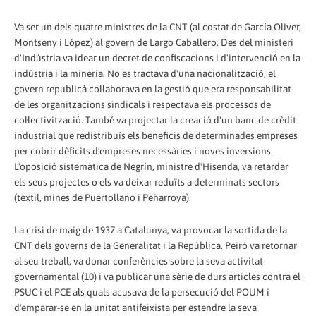
Va ser un dels quatre ministres de la CNT (al costat de García Oliver,
Montseny i López) al govern de Largo Caballero. Des del ministeri
d'Indústria va idear un decret de confiscacions i d'intervenció en la
indústria i la mineria. No es tractava d'una nacionalització, el
govern republicà col·laborava en la gestió que era responsabilitat
de les organitzacions sindicals i respectava els processos de
col·lectivització. També va projectar la creació d'un banc de crèdit
industrial que redistribuís els beneficis de determinades empreses
per cobrir dèficits d'empreses necessàries i noves inversions.
L'oposició sistemàtica de Negrín, ministre d'Hisenda, va retardar
els seus projectes o els va deixar reduïts a determinats sectors
(tèxtil, mines de Puertollano i Peñarroya).
La crisi de maig de 1937 a Catalunya, va provocar la sortida de la
CNT dels governs de la Generalitat i la República. Peiró va retornar
al seu treball, va donar conferències sobre la seva activitat
governamental (10) i va publicar una sèrie de durs articles contra el
PSUC i el PCE als quals acusava de la persecució del POUM i
d'emparar-se en la unitat antifeixista per estendre la seva