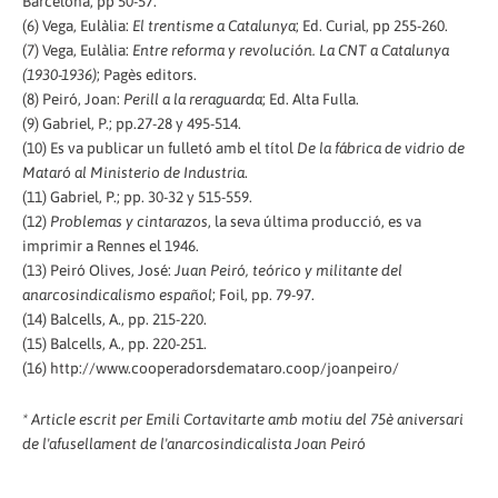
Barcelona, pp 50-57.
(6) Vega, Eulàlia:
El trentisme a Catalunya
; Ed. Curial, pp 255-260.
(7) Vega, Eulàlia:
Entre reforma y revolución. La CNT a Catalunya
(1930-1936)
; Pagès editors.
(8) Peiró, Joan:
Perill a la reraguarda
; Ed. Alta Fulla.
(9) Gabriel, P.; pp.27-28 y 495-514.
(10) Es va publicar un fulletó amb el títol
De la fábrica de vidrio de
Mataró al Ministerio de Industria
.
(11) Gabriel, P.; pp. 30-32 y 515-559.
(12)
Problemas y cintarazos
, la seva última producció, es va
imprimir a Rennes el 1946.
(13) Peiró Olives, José:
Juan Peiró, teórico y militante del
anarcosindicalismo español
; Foil, pp. 79-97.
(14) Balcells, A., pp. 215-220.
(15) Balcells, A., pp. 220-251.
(16) http://www.cooperadorsdemataro.coop/joanpeiro/
* Article escrit per Emili Cortavitarte amb motiu del 75è aniversari
de l'afusellament de l'anarcosindicalista Joan Peiró