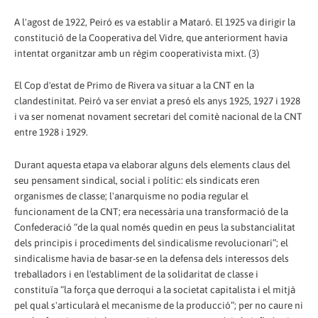
A l'agost de 1922, Peiró es va establir a Mataró. El 1925 va dirigir la
constitució de la Cooperativa del Vidre, que anteriorment havia
intentat organitzar amb un règim cooperativista mixt. (3)
El Cop d'estat de Primo de Rivera va situar a la CNT en la
clandestinitat. Peiró va ser enviat a presó els anys 1925, 1927 i 1928
i va ser nomenat novament secretari del comitè nacional de la CNT
entre 1928 i 1929.
Durant aquesta etapa va elaborar alguns dels elements claus del
seu pensament sindical, social i polític: els sindicats eren
organismes de classe; l'anarquisme no podia regular el
funcionament de la CNT; era necessària una transformació de la
Confederació “de la qual només quedin en peus la substancialitat
dels principis i procediments del sindicalisme revolucionari”; el
sindicalisme havia de basar-se en la defensa dels interessos dels
treballadors i en l'establiment de la solidaritat de classe i
constituïa “la força que derroqui a la societat capitalista i el mitjà
pel qual s'articularà el mecanisme de la producció”; per no caure ni