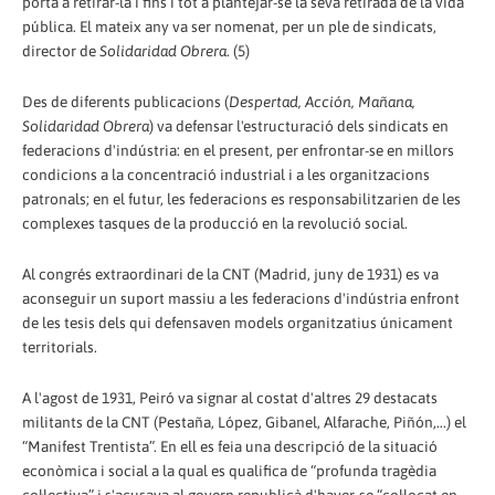
porta a retirar-la i fins i tot a plantejar-se la seva retirada de la vida
pública. El mateix any va ser nomenat, per un ple de sindicats,
director de
Solidaridad Obrera
. (5)
Des de diferents publicacions (
Despertad, Acción, Mañana,
Solidaridad Obrera
) va defensar l'estructuració dels sindicats en
federacions d'indústria: en el present, per enfrontar-se en millors
condicions a la concentració industrial i a les organitzacions
patronals; en el futur, les federacions es responsabilitzarien de les
complexes tasques de la producció en la revolució social.
Al congrés extraordinari de la CNT (Madrid, juny de 1931) es va
aconseguir un suport massiu a les federacions d'indústria enfront
de les tesis dels qui defensaven models organitzatius únicament
territorials.
A l'agost de 1931, Peiró va signar al costat d'altres 29 destacats
militants de la CNT (Pestaña, López, Gibanel, Alfarache, Piñón,...) el
“Manifest Trentista”. En ell es feia una descripció de la situació
econòmica i social a la qual es qualifica de “profunda tragèdia