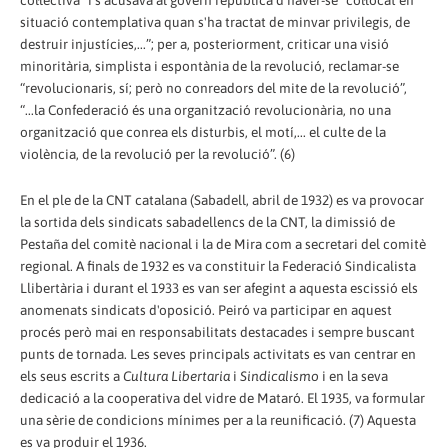
col·lectiva” i s'acusava al govern republicà d'haver-se “col·locat en
situació contemplativa quan s'ha tractat de minvar privilegis, de
destruir injustícies,...”; per a, posteriorment, criticar una visió
minoritària, simplista i espontània de la revolució, reclamar-se
“revolucionaris, sí; però no conreadors del mite de la revolució”,
“...la Confederació és una organització revolucionària, no una
organització que conrea els disturbis, el motí,... el culte de la
violència, de la revolució per la revolució”. (6)
En el ple de la CNT catalana (Sabadell, abril de 1932) es va provocar
la sortida dels sindicats sabadellencs de la CNT, la dimissió de
Pestaña del comitè nacional i la de Mira com a secretari del comitè
regional. A finals de 1932 es va constituir la Federació Sindicalista
Llibertària i durant el 1933 es van ser afegint a aquesta escissió els
anomenats sindicats d'oposició. Peiró va participar en aquest
procés però mai en responsabilitats destacades i sempre buscant
punts de tornada. Les seves principals activitats es van centrar en
els seus escrits a
Cultura Libertaria
i
Sindicalismo
i en la seva
dedicació a la cooperativa del vidre de Mataró. El 1935, va formular
una sèrie de condicions mínimes per a la reunificació. (7) Aquesta
es va produir el 1936.