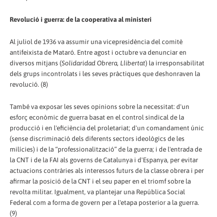
Revolució i guerra: de la cooperativa al ministeri
Al juliol de 1936 va assumir una vicepresidència del comitè
antifeixista de Mataró. Entre agost i octubre va denunciar en
diversos mitjans (
Solidaridad Obrera, Llibertat
) la irresponsabilitat
dels grups incontrolats i les seves pràctiques que deshonraven la
revolució. (8)
També va exposar les seves opinions sobre la necessitat: d'un
esforç econòmic de guerra basat en el control sindical de la
producció i en l'eficiència del proletariat; d'un comandament únic
(sense discriminació dels diferents sectors ideològics de les
milícies) i de la “professionalització” de la guerra; i de l'entrada de
la CNT i de la FAI als governs de Catalunya i d'Espanya, per evitar
actuacions contràries als interessos futurs de la classe obrera i per
afirmar la posició de la CNT i el seu paper en el triomf sobre la
revolta militar. Igualment, va plantejar una República Social
Federal com a forma de govern per a l'etapa posterior a la guerra.
(9)