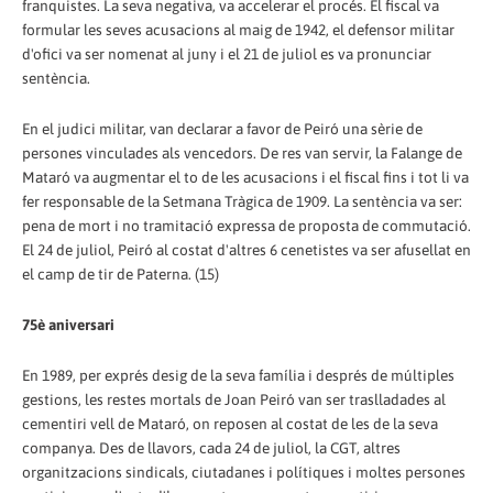
franquistes. La seva negativa, va accelerar el procés. El fiscal va
formular les seves acusacions al maig de 1942, el defensor militar
d'ofici va ser nomenat al juny i el 21 de juliol es va pronunciar
sentència.
En el judici militar, van declarar a favor de Peiró una sèrie de
persones vinculades als vencedors. De res van servir, la Falange de
Mataró va augmentar el to de les acusacions i el fiscal fins i tot li va
fer responsable de la Setmana Tràgica de 1909. La sentència va ser:
pena de mort i no tramitació expressa de proposta de commutació.
El 24 de juliol, Peiró al costat d'altres 6 cenetistes va ser afusellat en
el camp de tir de Paterna. (15)
75è aniversari
En 1989, per exprés desig de la seva família i després de múltiples
gestions, les restes mortals de Joan Peiró van ser traslladades al
cementiri vell de Mataró, on reposen al costat de les de la seva
companya. Des de llavors, cada 24 de juliol, la CGT, altres
organitzacions sindicals, ciutadanes i polítiques i moltes persones