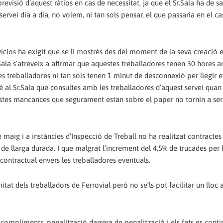
revisió d’aquest ràtios en cas de necessitat, ja que el Sr.Sala ha de s
ervei dia a dia, no volem, ni tan sols pensar, el que passaria en el ca
cios ha exigit que se li mostrés des del moment de la seva creació e
 Sala s’atreveix a afirmar que aquestes treballadores tenen 30 hores a
s treballadores ni tan sols tenen 1 minut de desconnexió per llegir e
é al Sr.Sala que consultes amb les treballadores d’aquest servei quan
estes mancances que segurament estan sobre el paper no tornin a se
 maig i a instàncies d’Inspecció de Treball no ha realitzat contractes
de llarga durada. I que malgrat l’increment del 4,5% de trucades per 
contractual envers les treballadores eventuals.
tat dels treballadors de Ferrovial però no se’ls pot facilitar un lloc 
 incompliments, penalització darrera de penalització i els fets es cont