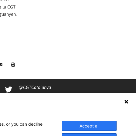
e la CGT
 guanyen.
@CGTCatalunya
cgtcatalunya
CGTCatalunya
cgtcatalunya
es, or you can decline
Accept all