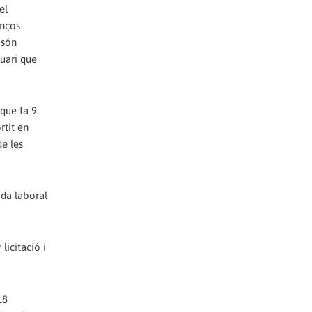
el
anços
 són
suari que
 que fa 9
rtit en
de les
ida laboral
licitació i
18