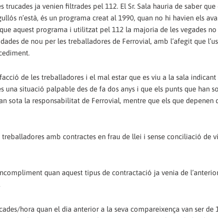
s trucades ja venien filtrades pel 112. El Sr. Sala hauria de saber que 
rgullós n’està, és un programa creat al 1990, quan no hi havien els av
 que aquest programa i utilitzat pel 112 la majoria de les vegades no
idades de nou per les treballadores de Ferrovial, amb l’afegit que l’u
ocediment.
acció de les treballadores i el mal estar que es viu a la sala indicant
 és una situació palpable des de fa dos anys i que els punts que han so
an sota la responsabilitat de Ferrovial, mentre que els que depenen 
 treballadores amb contractes en frau de llei i sense conciliació de v
incompliment quan aquest tipus de contractació ja venia de l’anterior 
.
rucades/hora quan el dia anterior a la seva compareixença van ser de 