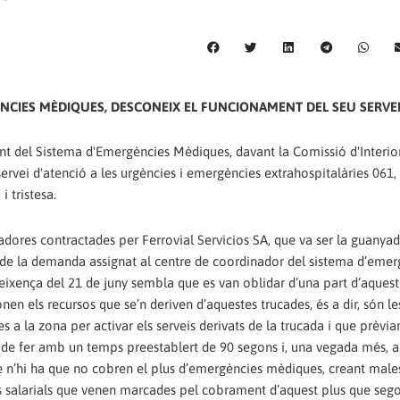
NCIES MÈDIQUES, DESCONEIX EL FUNCIONAMENT DEL SEU SERVE
t del Sistema d'Emergències Mèdiques, davant la Comissió d'Interio
servei d'atenció a les urgències i emergències extrahospitalàries 061,
 tristesa.
adores contractades per Ferrovial Servicios SA, que va ser la guanya
ió de la demanda assignat al centre de coordinador del sistema d’eme
ixença del 21 de juny sembla que es van oblidar d’una part d’aquest
n els recursos que se’n deriven d’aquestes trucades, és a dir, són le
a la zona per activar els serveis derivats de la trucada i que prèvi
ha de fer amb un temps preestablert de 90 segons i, una vegada més,
que n’hi ha que no cobren el plus d’emergències mèdiques, creant male
es salarials que venen marcades pel cobrament d’aquest plus que segon