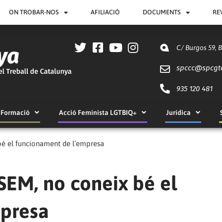
ON TROBAR-NOS
AFILIACIÓ
DOCUMENTS
RE
C/ Burgos 59, 
spccc@
spcgt
935 120 481
Formació
Acció Feminista LGTBIQ+
Jurídica
 bé el funcionament de l’empresa
 SEM, no coneix bé el
mpresa