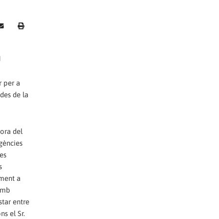
I
r per a
 des de la
dora del
rgències
es
s
ament a
 amb
star entre
s el Sr.