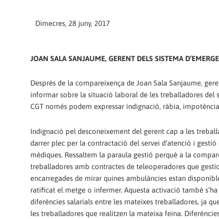
Dimecres, 28 juny, 2017
JOAN SALA SANJAUME, GERENT DELS SISTEMA D’EMERGE
Desprès de la compareixença de Joan Sala Sanjaume, geren
informar sobre la situació laboral de les treballadores del 
CGT només podem expressar indignació, ràbia, impotència i
Indignació pel desconeixement del gerent cap a les treball
darrer plec per la contractació del servei d’atenció i gest
mèdiques. Ressaltem la paraula gestió perquè a la compare
treballadores amb contractes de teleoperadores que gestione
encarregades de mirar quines ambulàncies estan disponibles 
ratificat el metge o infermer. Aquesta activació també s’
diferències salarials entre les mateixes treballadores, ja 
les treballadores que realitzen la mateixa feina. Diferènci