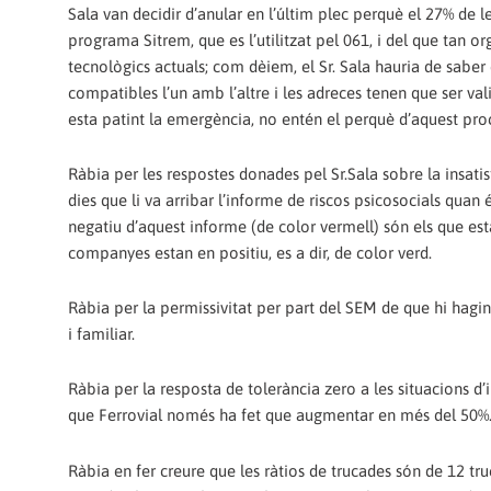
Sala van decidir d’anular en l’últim plec perquè el 27% de le
programa Sitrem, que es l’utilitzat pel 061, i del que tan o
tecnològics actuals; com dèiem, el Sr. Sala hauria de saber
compatibles l’un amb l’altre i les adreces tenen que ser val
esta patint la emergència, no entén el perquè d’aquest pr
Ràbia per les respostes donades pel Sr.Sala sobre la insatisf
dies que li va arribar l’informe de riscos psicosocials quan
negatiu d’aquest informe (de color vermell) són els que est
companyes estan en positiu, es a dir, de color verd.
Ràbia per la permissivitat per part del SEM de que hi hagin
i familiar.
Ràbia per la resposta de tolerància zero a les situacions d’
que Ferrovial només ha fet que augmentar en més del 50%
Ràbia en fer creure que les ràtios de trucades són de 12 t