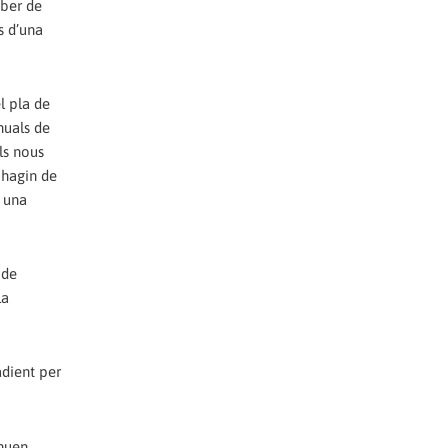
aber de
s d’una
l pla de
nuals de
ls nous
 hagin de
r una
 de
la
adient per
inuen