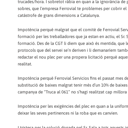
trucades/hora. I sobretot ràbia en quan a la ignorància de p
sobres, que l’empresa Ferrovial te problemes per cobrir el s
catàstrofe de grans dimensions a Catalunya.
Impotència perquè malgrat que el comitè de Ferrovial Servi
formació per les treballadores que ja estan en actiu, el Sr.
formació. Des de la CGT li diem que això és mentida, que le
protocols que del servei se’n deriven i li demanaríem tamb
redactar el nou plec per una propera licitació perquè aqu
realitat.
Impotència perquè Ferrovial Servicios fins el passat mes de
substitució de baixes malgrat tenir més d’un 10% de baixes 
campanya de “Truca al 061” no s’hagi realitzat cap millora 
Impotència per les exigències del plec en quan a la uniformi
deixar les seves pertinences ni la roba que es canvien.
I tristesa per la solució donada pel Sr. Sala a tots aquests