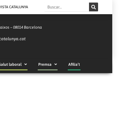
Search
VISTA CATALUNYA
Baixos – 08014 Barcelona
catalunya.cat
Salut laboral
Premsa
Afilia’t