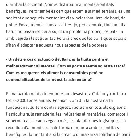
d'arribar la societat. Només distribuïm aliments a entitats
benèfiques. Però també és cert que estem a la Mediterrània, és una
societat que segueix mantenint els vincles familiars, de barri, de
poble. Ens ajudem els uns als altres, jo, per exemple, tinc un fill a
l'atur, no passa res per això, és un problema proper, i es pal · lia
amb l'ajuda i la solidaritat. Però si crec que les polítiques socials
s'han d'adaptar a aquests nous aspectes de la pobresa.
- Un dels eixos d'actuació del Banc és la lluita contra el
malbaratament alimentari. Com es porta a terme aquesta tasca?
Com es recuperen els aliments consumibles però no
comercialitzables de la indústria alimentària?
El malbaratament alimentari és un desastre, a Catalunya arriba a
les 250.000 tones anuals. Per això, com diu la nostra carta
fundacional lluitem contra aquest, i actuem en tots els esglaons:
l'agricultura, la ramaderia, les indústries alimentàries, comerços i
supermercats, i cada vegada més, les plataformes logístiques. La
recollida d'aliments es fa de forma conjunta amb les entitats
benèfiques, fomentant així la creació d'una xarxa solidària de barri