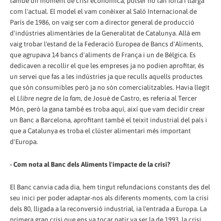
també un moment de crisi econòmica, potser no tan forta i llarga
com l'actual. El model el vam conèixer al Saló Internacional de
París de 1986, on vaig ser com a director general de producció
d'indústries alimentàries de la Generalitat de Catalunya. Allà em
vaig trobar l'estand de la Federació Europea de Bancs d'Aliments,
que agrupava 14 bancs d'aliments de França i un de Bèlgica. Es
dedicaven a recollir el que les empreses ja no podien aprofitar, és
un servei que fas a les indústries ja que reculls aquells productes
que són consumibles però ja no són comercialitzables. Havia llegit
el
Llibre negre de la fam
, de Josué de Castro, es referia al Tercer
Món, però la gana també es troba aquí, així que vam decidir crear
un Banc a Barcelona, ​​aprofitant també el teixit industrial del país i
que a Catalunya es troba el clúster alimentari més important
d'Europa.
- Com nota al Banc dels Aliments l'impacte de la crisi?
El Banc canvia cada dia, hem tingut refundacions constants des del
seu inici per poder adaptar-nos als diferents moments, com la crisi
dels 80, lligada a la reconversió industrial, ia l'entrada a Europa. La
primera gran crisi que ens va tocar patir va ser la de 1993, la crisi