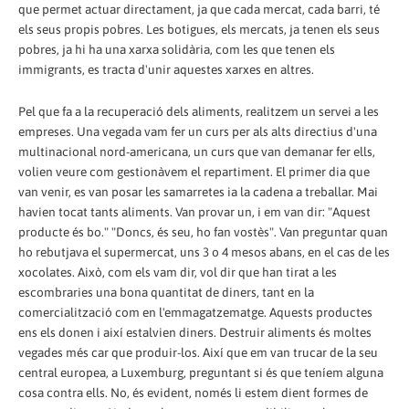
que permet actuar directament, ja que cada mercat, cada barri, té
els seus propis pobres. Les botigues, els mercats, ja tenen els seus
pobres, ja hi ha una xarxa solidària, com les que tenen els
immigrants, es tracta d'unir aquestes xarxes en altres.
Pel que fa a la recuperació dels aliments, realitzem un servei a les
empreses. Una vegada vam fer un curs per als alts directius d'una
multinacional nord-americana, un curs que van demanar fer ells,
volien veure com gestionàvem el repartiment. El primer dia que
van venir, es van posar les samarretes ia la cadena a treballar. Mai
havien tocat tants aliments. Van provar un, i em van dir: "Aquest
producte és bo." "Doncs, és seu, ho fan vostès". Van preguntar quan
ho rebutjava el supermercat, uns 3 o 4 mesos abans, en el cas de les
xocolates. Això, com els vam dir, vol dir que han tirat a les
escombraries una bona quantitat de diners, tant en la
comercialització com en l'emmagatzematge. Aquests productes
ens els donen i així estalvien diners. Destruir aliments és moltes
vegades més car que produir-los. Així que em van trucar de la seu
central europea, a Luxemburg, preguntant si és que teníem alguna
cosa contra ells. No, és evident, només li estem dient formes de