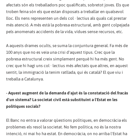
afectats són els treballadors poc qualificats, sobretot joves. Els que
troben feina són els que estan disposats a treballar en qualsevol
lloc. Els nens representen un dels col · lectius als quals cal prestar
més atenció. A més està la pobresa estructural, amb gent colpejada
pels anomenats accidents de la vida, vídues sense recursos, etc.
A aquests drames ocults, se suma la conjuntura general. Fa més de
100 anys que no es veia una crisi d'aquest tipus. Crec que la
pobresa estructural creix simplement perquè hi ha més gent. No
crec que hi hagi uns col · lectius més afectats que altres, en aquest
sentit, la immigració la tenim ratllada, qui és català? El que viu i
treballa a Catalunya.
- Aquest augment de la demanda d'ajut és la constatació del fracàs
d'un sistema? La societat civil està substituint a l'Estat en les
polítiques socials?
El Banc no entra a valorar qüestions polítiques, en democràcia els
problemes els resol la societat. No fem política, no és la nostra
intenció, ni mai ho ha estat. En democràcia, on no arriba l'Estat ha