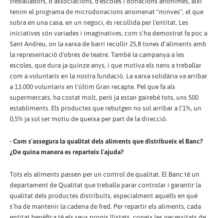
treballadors, d'associacions, d'escoles i donacions anònimes, així
tenim el programa de microdonacions anomenat "minves", el que
sobra en una casa, en un negoci, és recollida per l'entitat. Les
iniciatives són variades i imaginatives, com s'ha demostrat fa poc a
Sant Andreu, on la xarxa de barri recollir 25,8 tones d'aliments amb
la representació d'obres de teatre. També la campanya a les
escoles, que dura ja quinze anys, i que motiva els nens a treballar
com a voluntaris en la nostra fundació. La xarxa solidària va arribar
a 13.000 voluntaris en l'últim Gran recapte. Pel que fa als
supermercats, ha costat molt, però ja estan gairebé tots, uns 500
establiments. Els productes que rebutgen no sol arribar a l'1%, un
0,5% ja sol ser motiu de queixa per part de la direcció.
- Com s'assegura la qualitat dels aliments que distribueix el Banc?
¿De quina manera es reparteix l'ajuda?
Tots els aliments passen per un control de qualitat. El Banc té un
departament de Qualitat que treballa parar controlar i garantir la
qualitat dels productes distribuïts, especialment aquells en què
s'ha de mantenir la cadena de fred. Per repartir els aliments, cada
entitat benèfica té els seus propis llistats, coneix les necessitats de