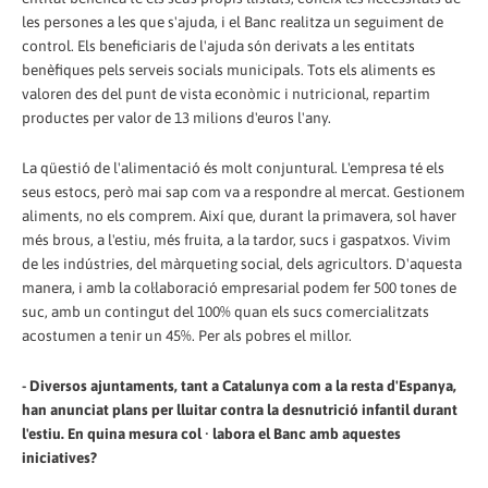
les persones a les que s'ajuda, i el Banc realitza un seguiment de
control. Els beneficiaris de l'ajuda són derivats a les entitats
benèfiques pels serveis socials municipals. Tots els aliments es
valoren des del punt de vista econòmic i nutricional, repartim
productes per valor de 13 milions d'euros l'any.
La qüestió de l'alimentació és molt conjuntural. L'empresa té els
seus estocs, però mai sap com va a respondre al mercat. Gestionem
aliments, no els comprem. Així que, durant la primavera, sol haver
més brous, a l'estiu, més fruita, a la tardor, sucs i gaspatxos. Vivim
de les indústries, del màrqueting social, dels agricultors. D'aquesta
manera, i amb la col·laboració empresarial podem fer 500 tones de
suc, amb un contingut del 100% quan els sucs comercialitzats
acostumen a tenir un 45%. Per als pobres el millor.
- Diversos ajuntaments, tant a Catalunya com a la resta d'Espanya,
han anunciat plans per lluitar contra la desnutrició infantil durant
l'estiu. En quina mesura col · labora el Banc amb aquestes
iniciatives?