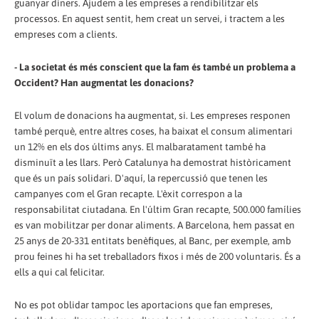
guanyar diners. Ajudem a les empreses a rendibilitzar els
processos. En aquest sentit, hem creat un servei, i tractem a les
empreses com a clients.
- La societat és més conscient que la fam és també un problema a
Occident? Han augmentat les donacions?
El volum de donacions ha augmentat, si. Les empreses responen
també perquè, entre altres coses, ha baixat el consum alimentari
un 12% en els dos últims anys. El malbaratament també ha
disminuït a les llars. Però Catalunya ha demostrat històricament
que és un país solidari. D'aquí, la repercussió que tenen les
campanyes com el Gran recapte. L'èxit correspon a la
responsabilitat ciutadana. En l'últim Gran recapte, 500.000 famílies
es van mobilitzar per donar aliments. A Barcelona, ​​hem passat en
25 anys de 20-331 entitats benèfiques, al Banc, per exemple, amb
prou feines hi ha set treballadors fixos i més de 200 voluntaris. És a
ells a qui cal felicitar.
No es pot oblidar tampoc les aportacions que fan empreses,