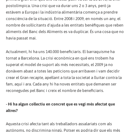
postolímpica. Una crisi que va durar uns 2 o 3 anys, però ja
estàvem a Europa i la indústria alimentària comença a prendre
consciència de la situació. Entre 2008 i 2009, en només un any, el
nombre de sol·licitants d'ajuda a les entitats benèfiques que reben
aliments del Banc dels Aliments es va duplicar. És una cosa que no
havia passat mai.
Actualment, hi ha uns 140.000 beneficiaris. El barraquisme ha
tornat a Barcelona. La crisi econòmica en què ens trobem ha
superat el model de suport als més necessitats, el 2009 ja no
donàvem abast a totes les peticions que arribaven i vam decidir
crear el Gran recapte, apel·lant a tota la societat a lluitar contra la
fam, aquí i ara. Cada any hi ha noves entitats que demanen ser
reconegudes pel Banc i creix el nombre de beneficiaris.
- Hi ha algun col·lectiu en concret que es vegi més afectat que
altres?
Aquesta crisi afecta tant als treballadors assalariats com als
autònoms, no discrimina ningú. Potser es podria dir que els més