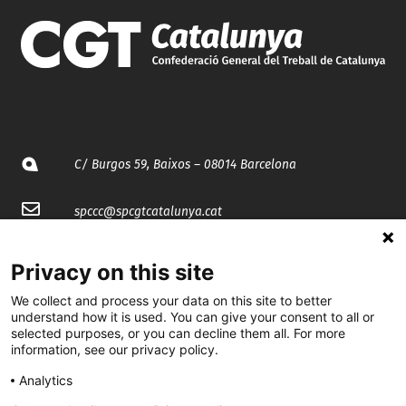
C/ Burgos 59, Baixos – 08014 Barcelona
spccc@
spcgtcatalunya.cat
935 120 481
Privacy on this site
We collect and process your data on this site to better
@CGTCatalunya
understand how it is used. You can give your consent to all or
selected purposes, or you can decline them all. For more
cgtcatalunya
information, see our privacy policy.
CGTCatalunya
Analytics