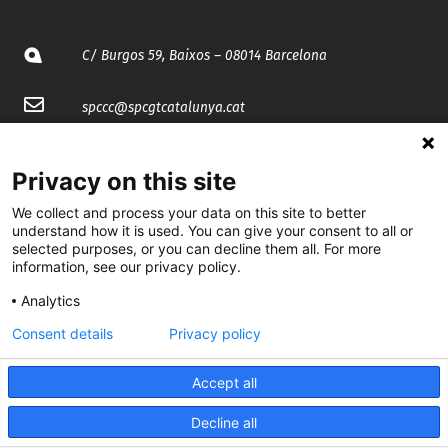
C/ Burgos 59, Baixos – 08014 Barcelona
spccc@
spcgtcatalunya.cat
935 120 481
Privacy on this site
We collect and process your data on this site to better
@CGTCatalunya
understand how it is used. You can give your consent to all or
selected purposes, or you can decline them all. For more
cgtcatalunya
information, see our privacy policy.
CGTCatalunya
Analytics
cgtcatalunya
Consent details
Privacy policy
Accept all
Desenvolupat per
Decline all