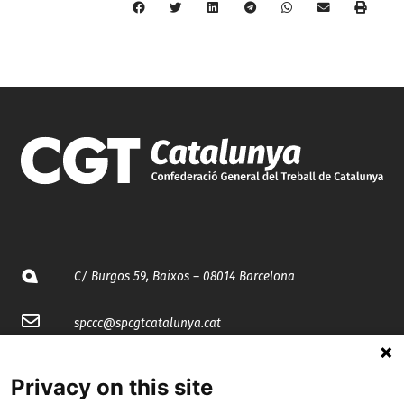
C/ Burgos 59, Baixos – 08014 Barcelona
spccc@
spcgtcatalunya.cat
935 120 481
Privacy on this site