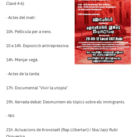
Clavé 4-6).
- Actes del matí:
10h. Pel·lícula per a nens.
10 a 14h. Exposició antirepressiva.
14h. Menjar vegà.
- Actes de la tarda:
17h. Documental "Vivir la utopía"
19h. Xerrada-debat: Desmuntem els tòpics sobre els immigrants.
- Nit:
21h. Actuacions de Kronstadt (Rap Llibertari) i Ska/Jazz Rubí
Orquestra.