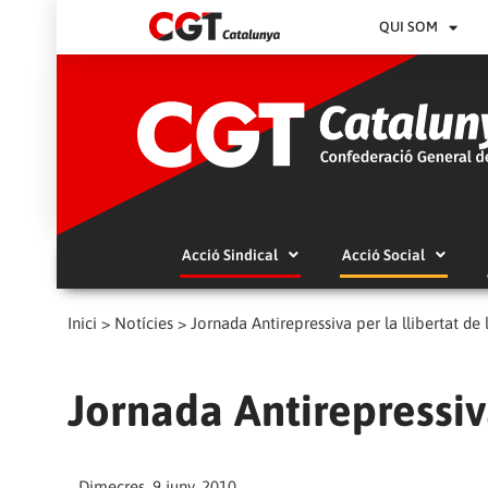
QUI SOM
Acció Sindical
Acció Social
Inici
>
Notícies
>
Jornada Antirepressiva per la llibertat de 
Jornada Antirepressiva
Dimecres, 9 juny, 2010