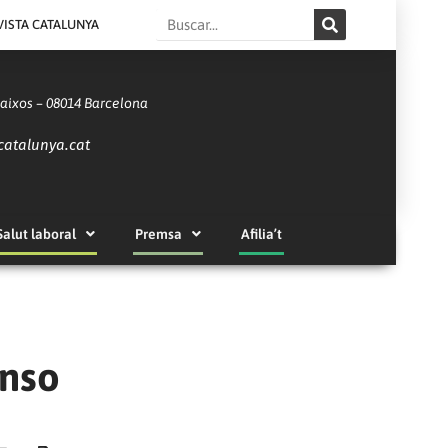
Search
VISTA CATALUNYA
Baixos – 08014 Barcelona
catalunya.cat
Salut laboral
Premsa
Afilia’t
onso