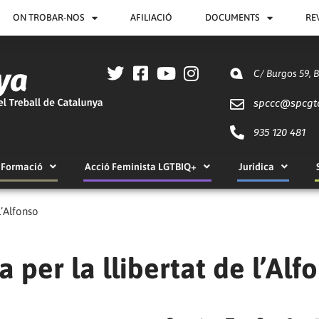
ON TROBAR-NOS
AFILIACIÓ
DOCUMENTS
RE
C/ Burgos 59, 
spccc@
spcgt
935 120 481
Formació
Acció Feminista LGTBIQ+
Jurídica
l’Alfonso
 per la llibertat de l’Alf