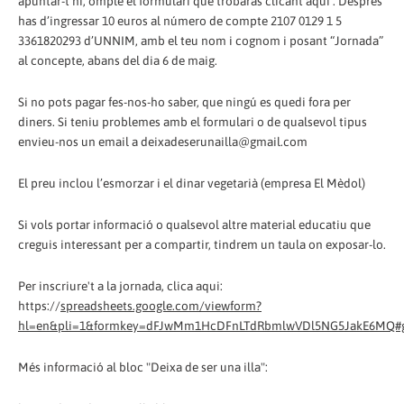
apuntar-t’hi, omple el formulari que trobaràs clicant aqui . Després
has d’ingressar 10 euros al número de compte 2107 0129 1 5
3361820293 d’UNNIM, amb el teu nom i cognom i posant “Jornada”
al concepte, abans del dia 6 de maig.
Si no pots pagar fes-nos-ho saber, que ningú es quedi fora per
diners. Si teniu problemes amb el formulari o de qualsevol tipus
envieu-nos un email a deixadeserunailla@gmail.com
El preu inclou l’esmorzar i el dinar vegetarià (empresa El Mèdol)
Si vols portar informació o qualsevol altre material educatiu que
creguis interessant per a compartir, tindrem un taula on exposar-lo.
Per inscriure't a la jornada, clica aqui:
https://
spreadsheets.google.com/viewform?
hl=en&pli=1&formkey=dFJwMm1HcDFnLTdRbmlwVDl5NG5JakE6MQ#
Més informació al bloc "Deixa de ser una illa":