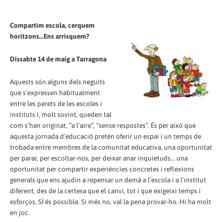
Compartim escola, cerquem
horitzons...Ens arrisquem?
Dissabte 14 de maig a Tarragona
Aquests són alguns dels neguits
que s’expressen habitualment
entre les parets de les escoles i
instituts i, molt sovint, queden tal
com s’han originat, “a l’aire”, “sense respostes”. És per això que
aquesta jornada d’educació pretén oferir un espai i un temps de
trobada entre membres de la comunitat educativa, una oportunitat
per parar, per escoltar-nos, per deixar anar inquietuds... una
oportunitat per compartir experiències concretes i reflexions
generals que ens ajudin a repensar un demà a l’escola i a l’institut
diferent, des de la certesa que el canvi, tot i que exigeixi temps i
esforços, SÍ és possible. Si més no, val la pena provar-ho. Hi ha molt
en joc.