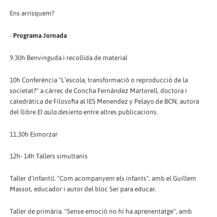
Ens arrisquem?
-
Programa Jornada
9.30h Benvinguda i recollida de material
10h Conferència "L’escola, transformació o reproducció de la
societat?" a càrrec de Concha Fernández Martorell, doctora i
catedràtica de Filosofia al IES Menendez y Pelayo de BCN, autora
del llibre
El aula desierta
entre altres publicacions.
11.30h Esmorzar
12h- 14h Tallers simultanis
Taller d’infantil. "Com acompanyem els infants", amb el Guillem
Massot, educador i autor del bloc Ser para educar.
Taller de primària. "Sense emoció no hi ha aprenentatge", amb