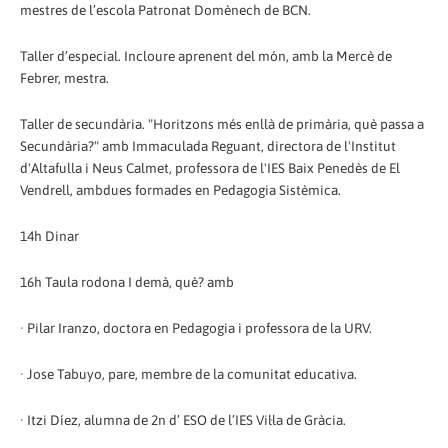
mestres de l’escola Patronat Domènech de BCN.
Taller d’especial. Incloure aprenent del món, amb la Mercè de
Febrer, mestra.
Taller de secundària. "Horitzons més enllà de primària, què passa a
Secundària?" amb Immaculada Reguant, directora de l'Institut
d'Altafulla i Neus Calmet, professora de l'IES Baix Penedès de El
Vendrell, ambdues formades en Pedagogia Sistèmica.
14h Dinar
16h Taula rodona I demà, què? amb
· Pilar Iranzo, doctora en Pedagogia i professora de la URV.
· Jose Tabuyo, pare, membre de la comunitat educativa.
· Itzi Díez, alumna de 2n d’ ESO de l’IES Vil·la de Gràcia.