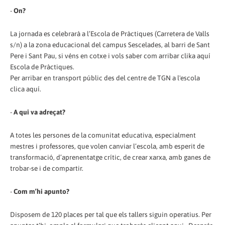
-
On?
La jornada es celebrarà a l’Escola de Pràctiques (Carretera de Valls
s/n) a la zona educacional del campus Sescelades, al barri de Sant
Pere i Sant Pau, si véns en cotxe i vols saber com arribar clika aquí
Escola de Pràctiques.
Per arribar en transport públic des del centre de TGN a l'escola
clica aquí.
-
A qui va adreçat?
A totes les persones de la comunitat educativa, especialment
mestres i professores, que volen canviar l’escola, amb esperit de
transformació, d’aprenentatge crític, de crear xarxa, amb ganes de
trobar-se i de compartir.
-
Com m’hi apunto?
Disposem de 120 places per tal que els tallers siguin operatius. Per