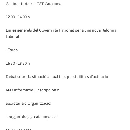
Gabinet Jurídic – CGT Catalunya
12.00 - 14.00 h
Línies generals del Govern i la Patronal per a una nova Reforma
Laboral
- Tarda:
16:30 - 18:30 h
Debat sobre la situació actual i les possibilitats d'actuació
Més informació i inscripcions:
Secretaria d'Organització:
s-org(arroba)cgtcatalunya.cat
tel. 692 057 890