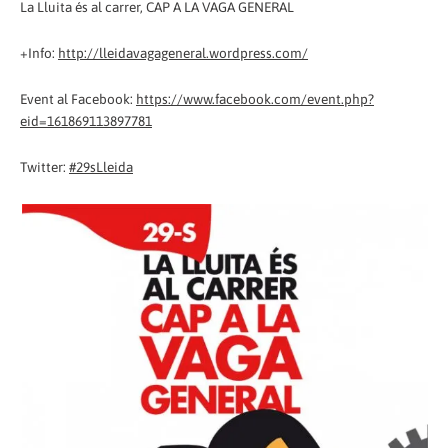
La Lluita és al carrer, CAP A LA VAGA GENERAL
+Info:
http://lleidavagageneral.wordpress.com/
Event al Facebook:
https://www.facebook.com/event.php?
eid=161869113897781
Twitter:
#29sLleida