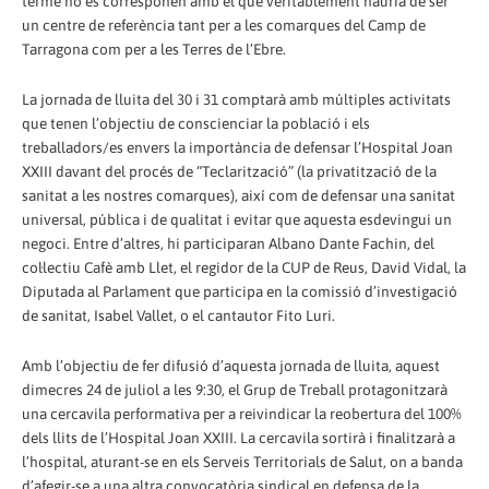
terme no es corresponen amb el que veritablement hauria de ser
un centre de referència tant per a les comarques del Camp de
Tarragona com per a les Terres de l’Ebre.
La jornada de lluita del 30 i 31 comptarà amb múltiples activitats
que tenen l’objectiu de conscienciar la població i els
treballadors/es envers la importància de defensar l’Hospital Joan
XXIII davant del procés de “Teclarització” (la privatització de la
sanitat a les nostres comarques), així com de defensar una sanitat
universal, pública i de qualitat i evitar que aquesta esdevingui un
negoci. Entre d’altres, hi participaran Albano Dante Fachin, del
col·lectiu Cafè amb Llet, el regidor de la CUP de Reus, David Vidal, la
Diputada al Parlament que participa en la comissió d’investigació
de sanitat, Isabel Vallet, o el cantautor Fito Luri.
Amb l’objectiu de fer difusió d’aquesta jornada de lluita, aquest
dimecres 24 de juliol a les 9:30, el Grup de Treball protagonitzarà
una cercavila performativa per a reivindicar la reobertura del 100%
dels llits de l’Hospital Joan XXIII. La cercavila sortirà i finalitzarà a
l’hospital, aturant-se en els Serveis Territorials de Salut, on a banda
d’afegir-se a una altra convocatòria sindical en defensa de la