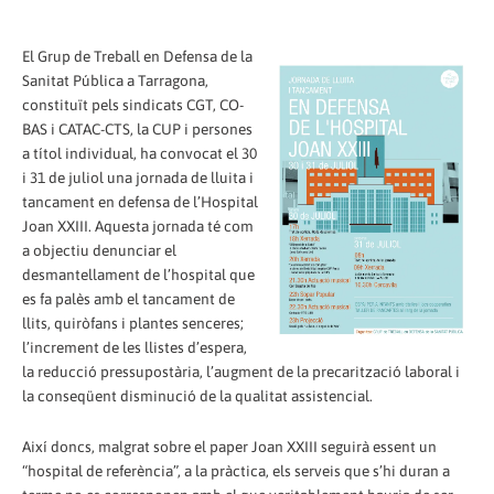
El Grup de Treball en Defensa de la
Sanitat Pública a Tarragona,
constituït pels sindicats CGT, CO-
BAS i CATAC-CTS, la CUP i persones
a títol individual, ha convocat el 30
i 31 de juliol una jornada de lluita i
tancament en defensa de l’Hospital
Joan XXIII. Aquesta jornada té com
a objectiu denunciar el
desmantellament de l’hospital que
es fa palès amb el tancament de
llits, quiròfans i plantes senceres;
l’increment de les llistes d’espera,
la reducció pressupostària, l’augment de la precarització laboral i
la conseqüent disminució de la qualitat assistencial.
Així doncs, malgrat sobre el paper Joan XXIII seguirà essent un
“hospital de referència”, a la pràctica, els serveis que s’hi duran a