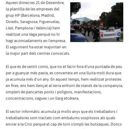
Aquest dimecres 21 de Desembre,
la plantilla de les empreses del
grup HP (Barcelona, Madrid,
Oviedo, Saragossa, Figueruelas,
Lleó, Pamplona i València) hem
realitzat una Vaga perquè no hi
hagi acomiadaments en l'empresa.
El seguiment ha estat majoritari en
la major part dels centres convocats.
El que és de sentit comú, que no et facin fora d'una puntada de peu
per a guanyar més pasta, es converteix en una lluita molt dura que
ja acumula més d'un any. En aquest temps, hem realitzat protestes
en fires, ens hem llençat al terra enfront de stands de la companyia,
omplert de pancartes ponts i polígons, manifestacions,
concentracions, vagues i un llarg etcètera.
El sector informàtic acumula ja molts anys que els treballadors i
treballadores som tractats com embalums sospitosos als quals
enviar a la Crisi perquè el cap de torn s'ompli les butxaques. Doncs