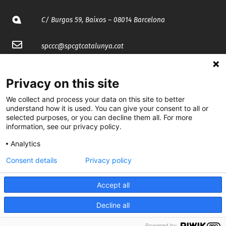
C/ Burgos 59, Baixos – 08014 Barcelona
spccc@
spcgtcatalunya.cat
935 120 481
Privacy on this site
We collect and process your data on this site to better
@CGTCatalunya
understand how it is used. You can give your consent to all or
selected purposes, or you can decline them all. For more
cgtcatalunya
information, see our privacy policy.
CGTCatalunya
Analytics
cgtcatalunya
Consent details
Privacy policy
Accept all
Desenvolupat per
Decline all
Powered by