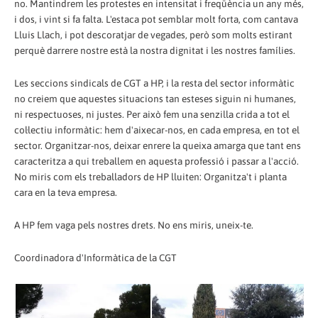
no. Mantindrem les protestes en intensitat i freqüència un any més,
i dos, i vint si fa falta. L'estaca pot semblar molt forta, com cantava
Lluis Llach, i pot descoratjar de vegades, però som molts estirant
perquè darrere nostre està la nostra dignitat i les nostres famílies.
Les seccions sindicals de CGT a HP, i la resta del sector informàtic
no creiem que aquestes situacions tan esteses siguin ni humanes,
ni respectuoses, ni justes. Per això fem una senzilla crida a tot el
col·lectiu informàtic: hem d'aixecar-nos, en cada empresa, en tot el
sector. Organitzar-nos, deixar enrere la queixa amarga que tant ens
caracteritza a qui treballem en aquesta professió i passar a l'acció.
No miris com els treballadors de HP lluiten: Organitza't i planta
cara en la teva empresa.
A HP fem vaga pels nostres drets. No ens miris, uneix-te.
Coordinadora d'Informàtica de la CGT