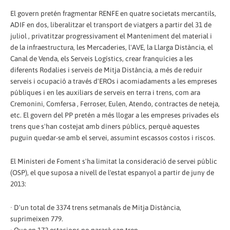
El govern pretén fragmentar RENFE en quatre societats mercantils,
ADIF en dos, liberalitzar el transport de viatgers a partir del 31 de
juliol , privatitzar progressivament el Manteniment del material i
de la infraestructura, les Mercaderies, l'AVE, la Llarga Distància, el
Canal de Venda, els Serveis Logístics, crear franquícies a les
diferents Rodalies i serveis de Mitja Distància, a més de reduir
serveis i ocupació a través d'EROs i acomiadaments a les empreses
públiques i en les auxiliars de serveis en terra i trens, com ara
Cremonini, Comfersa , Ferroser, Eulen, Atendo, contractes de neteja,
etc. El govern del PP pretén a més llogar a les empreses privades els
trens que s'han costejat amb diners públics, perquè aquestes
puguin quedar-se amb el servei, assumint escassos costos i riscos.
El Ministeri de Foment s'ha limitat la consideració de servei públic
(OSP), el que suposa a nivell de l'estat espanyol a partir de juny de
2013:
· D'un total de 3374 trens setmanals de Mitja Distància,
suprimeixen 779.
· Que en 172 estacions no pararà cap tren.