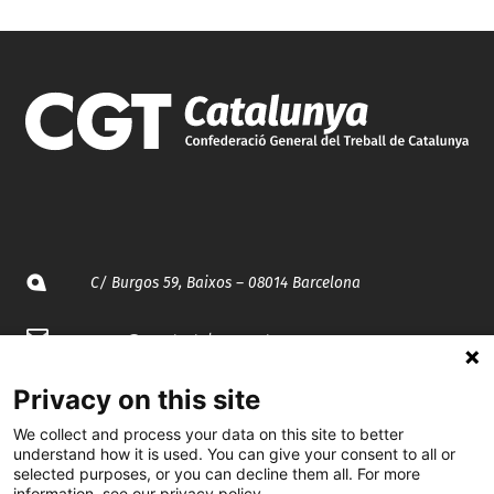
C/ Burgos 59, Baixos – 08014 Barcelona
spccc@
spcgtcatalunya.cat
935 120 481
Privacy on this site
We collect and process your data on this site to better
understand how it is used. You can give your consent to all or
@CGTCatalunya
selected purposes, or you can decline them all. For more
information, see our privacy policy.