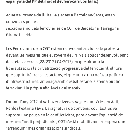
espanyola del PP del model del ferrocarril britànic)
Aquesta jornada de lluita i els actes a Barcelona-Sants, estan
convocats per les
seccions sindicals ferroviàries de CGT de Barcelona, ​​Tarragona,
Girona i Lleida.
Les Ferroviaris de la CGT estem convocant accions de protesta
davant les mesures que el govern del PP va a aplicar desenvolupant
dos reials decrets (22/2012 i 04/2013) en què afronta la
liberalització i la privatització progressiva del ferrocarril, alhora
que suprimirà trens i estacions, el que unit a una nefasta política
d'infraestructures, amenaça amb desballestar el sistema públic
ferroviari i la pròpia eficiència del mateix.
Durant l'any 2012 hi va haver diverses vagues unitàries en Adif,
Renfe i l'extinta FEVE. La signatura de convenis col · lectius va
suposar una pausa en la conflictivitat, però davant l'aplicació de
mesures "molt perjudicials", CGT s'està mobilitzant, a l'espera que
"arrenquin" més organitzacions sindicals.