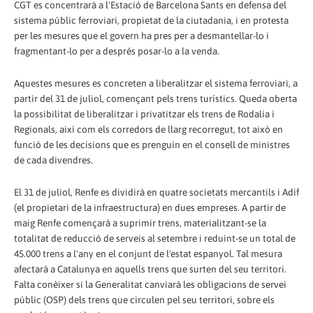
CGT es concentrarà a l'Estació de Barcelona Sants en defensa del
sistema públic ferroviari, propietat de la ciutadania, i en protesta
per les mesures que el govern ha pres per a desmantellar-lo i
fragmentant-lo per a després posar-lo a la venda.
Aquestes mesures es concreten a liberalitzar el sistema ferroviari, a
partir del 31 de juliol, començant pels trens turístics. Queda oberta
la possibilitat de liberalitzar i privatitzar els trens de Rodalia i
Regionals, així com els corredors de llarg recorregut, tot això en
funció de les decisions que es prenguin en el consell de ministres
de cada divendres.
El 31 de juliol, Renfe es dividirà en quatre societats mercantils i Adif
(el propietari de la infraestructura) en dues empreses. A partir de
maig Renfe començarà a suprimir trens, materialitzant-se la
totalitat de reducció de serveis al setembre i reduint-se un total de
45.000 trens a l'any en el conjunt de l'estat espanyol. Tal mesura
afectarà a Catalunya en aquells trens que surten del seu territori.
Falta conèixer si la Generalitat canviarà les obligacions de servei
públic (OSP) dels trens que circulen pel seu territori, sobre els