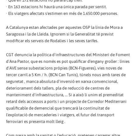
· En 163 estacions hi haurà una única parada per sentit.
· Els viatgers afectats s'estimen en més de 1.650.000 persones.
A Catalunya estan afectades per aquestes OSP la línia de Mora a
Saragossa i la de Lleida. Ignorem si la Generalitat té previst
modificar els serveis de Rodalies i les seves tarifes.
CGT denuncia la política d'infraestructures del Ministeri de Foment
d'Ana Pastor, que es només es pot qualificar d'engany groller : línies
d'AVE sense subestacions pròpies (BCN-Figueres), vies noves de
tercer carril a 5 Km / h. (BCN Can Tunis), túnels nous amb tares de
seguretat , manca absoluta d'inversió en xarxa convencional,
deteriorament dels tallers, pla de reducció de centres de
manteniment d'infraestructura, ... Si a això li unim el premeditat
retard dels accessos a ports i un projecte de Corredor Mediterrani
qualificable de demencial que trencarà la continuïtat de
l'explotació de mercaderies i viatgers, el futur del transport
ferroviari es presenta molt lleig .
Com passa amb la sanitat o l'educació, pretenen carregar altre