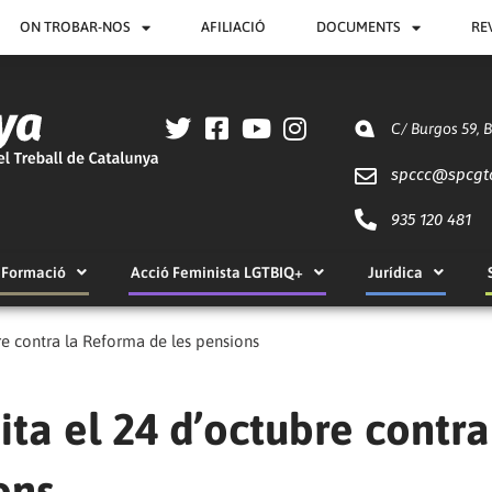
ON TROBAR-NOS
AFILIACIÓ
DOCUMENTS
RE
C/ Burgos 59, 
spccc@
spcgt
935 120 481
Formació
Acció Feminista LGTBIQ+
Jurídica
bre contra la Reforma de les pensions
ita el 24 d’octubre contra
ons