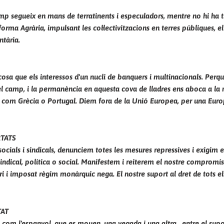
p segueix en mans de terratinents i especuladors, mentre no hi ha tr
ma Agrària, impulsant les col·lectivitzacions en terres públiques, el
ntària.
cosa que els interessos d'un nucli de banquers i multinacionals. Perqu
del camp, i la permanència en aquesta cova de lladres ens aboca a la m
com Grècia o Portugal. Diem fora de la Unió Europea, per una Europ
RTATS
socials i sindicals, denunciem totes les mesures repressives i exigim e
indical, política o social. Manifestem i reiterem el nostre compromí
ri i imposat règim monàrquic nega. El nostre suport al dret de tots e
TAT
 com l'espanyol, que es mouen, una vegada i una altra , entre el sup