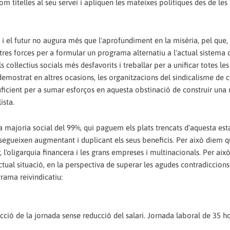
om titelles al seu servei i apliquen les mateixes polítiques des de les
 i el futur no augura més que l'aprofundiment en la misèria, pel que
tres forces per a formular un programa alternatiu a l'actual sistema c
 col·lectius socials més desfavorits i treballar per a unificar totes les
mostrat en altres ocasions, les organitzacions del sindicalisme de cl
suficient per a sumar esforços en aquesta obstinació de construir una 
ista.
a majoria social del 99%, qui paguem els plats trencats d'aquesta est
egueixen augmentant i duplicant els seus beneficis. Per això diem 
 l'oligarquia financera i les grans empreses i multinacionals. Per ai
actual situació, en la perspectiva de superar les agudes contradiccions
rama reivindicatiu:
ció de la jornada sense reducció del salari. Jornada laboral de 35 ho