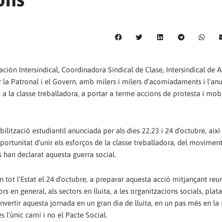
ación Intersindical, Coordinadora Sindical de Clase, Intersindical de 
 la Patronal i el Govern, amb milers i milers d'acomiadaments i l'an
 a la classe treballadora, a portar a terme accions de protesta i mob
bilització estudiantil anunciada per als dies 22,23 i 24 d'octubre, aix
ortunitat d'unir els esforços de la classe treballadora, del movimen
s han declarat aquesta guerra social.
tot l'Estat el 24 d'octubre, a preparar aquesta acció mitjançant reu
s en general, als sectors en lluita, a les organitzacions socials, plat
nvertir aquesta jornada en un gran dia de lluita, en un pas més en la
 l'únic camí i no el Pacte Social.