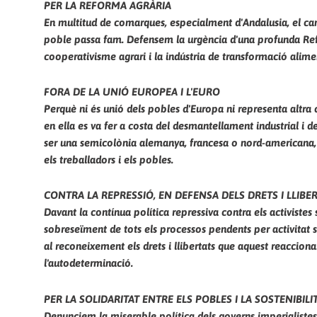
PER LA REFORMA AGRÀRIA
En multitud de comarques, especialment d'Andalusia, el cam
poble passa fam. Defensem la urgència d'una profunda Refor
cooperativisme agrari i la indústria de transformació alime
FORA DE LA UNIÓ EUROPEA I L'EURO
Perquè ni és unió dels pobles d'Europa ni representa altra 
en ella es va fer a costa del desmantellament industrial i 
ser una semicolònia alemanya, francesa o nord-americana, 
els treballadors i els pobles.
CONTRA LA REPRESSIÓ, EN DEFENSA DELS DRETS I LLIBE
Davant la contínua política repressiva contra els activistes 
sobreseïment de tots els processos pendents per activitat s
al reconeixement els drets i llibertats que aquest reacciona
l'autodeterminació.
PER LA SOLIDARITAT ENTRE ELS POBLES I LA SOSTENIBILI
Denunciem la miserable política dels governs imperialistes