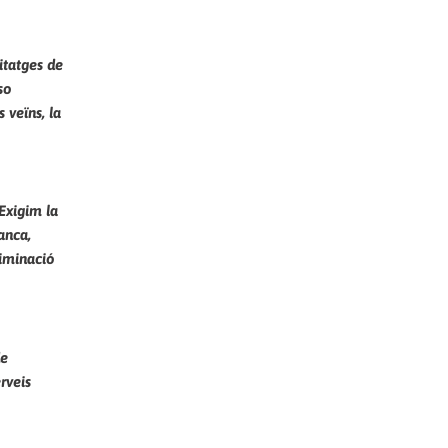
itatges de
so
 veïns, la
Exigim la
anca,
liminació
de
rveis