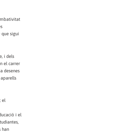
ombativitat
es
e que sigui
, i dels
n el carrer
 a desenes
 aparells
 el
ducació i el
tudiantes,
s han