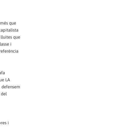
, més que
apitalista
 lluites que
asse i
referència
afa
que LA
xò defensem
 del
res i