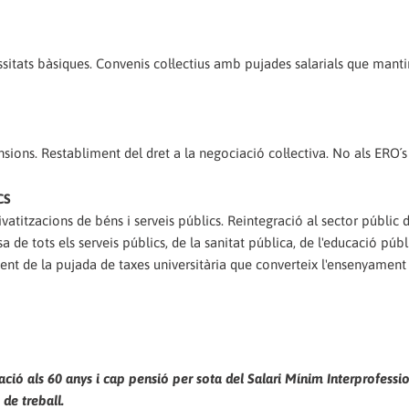
ssitats bàsiques. Convenis col·lectius amb pujades salarials que manti
ions. Restabliment del dret a la negociació col·lectiva. No als ERO´s 
CS
atitzacions de béns i serveis públics. Reintegració al sector públic d
sa de tots els serveis públics, de la sanitat pública, de l'educació públi
ent de la pujada de taxes universitària que converteix l'ensenyament
ió als 60 anys i cap pensió per sota del Salari Mínim Interprofessio
de treball.