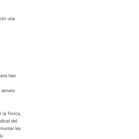
olir una
 ens han
 serveis
 la Troica,
dical del
smuntar les
ls