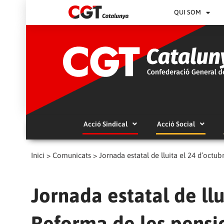
QUI SOM
Acció Sindical
Acció Social
Inici
>
Comunicats
>
Jornada estatal de lluita el 24 d’octu
Jornada estatal de llu
Reforma de les pensi