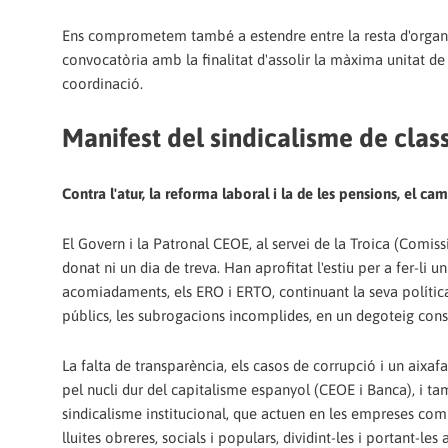
Ens comprometem també a estendre entre la resta d'organit
convocatòria amb la finalitat d'assolir la màxima unitat de f
coordinació.
Manifest del sindicalisme de class
Contra l'atur, la reforma laboral i la de les pensions, el cam
El Govern i la Patronal CEOE, al servei de la Troica (Comi
donat ni un dia de treva. Han aprofitat l'estiu per a fer-li 
acomiadaments, els ERO i ERTO, continuant la seva polític
públics, les subrogacions incomplides, en un degoteig const
La falta de transparència, els casos de corrupció i un aixaf
pel nucli dur del capitalisme espanyol (CEOE i Banca), i ta
sindicalisme institucional, que actuen en les empreses com 
lluites obreres, socials i populars, dividint-les i portant-le