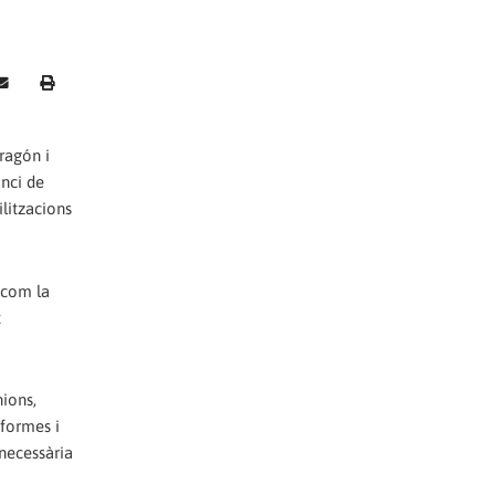
Aragón i
unci de
ilitzacions
í com la
t
nions,
aformes i
 necessària