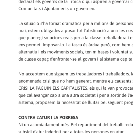
declarat els governs de la Troica o qui aspiren a governar c
Comunitats i Ajuntaments on governen.
La situació s'ha tornat dramàtica per a milions de persones
mai, estem obligades a posar tot l'obstinació a unir les nos
que plantegi solucions reals per a la classe treballadora i els
ens permeti imposar-lo. La tasca és àrdua però, com hem de
alternatiu i els moviments socials, tenim bases i voluntat 
de classe capaç d'enfrontar-se al govern i al sistema capital
No acceptem que siguem les treballadores i treballadors, l
anomenada crisi que no hem generat, mentre els causants s
CRISI LA PAGUIN ELS CAPITALISTES, els qui la van provocar,
que cal avançar cap a una altra societat i per a sortir de l'
sistema, proposem la necessitat de lluitar pel següent prog
CONTRA L'ATUR I LA POBRESA
Ni un acomiadament més. Pel repartiment del treball: reduc
subsidi d'atur indefinit per a totes les persones en atur