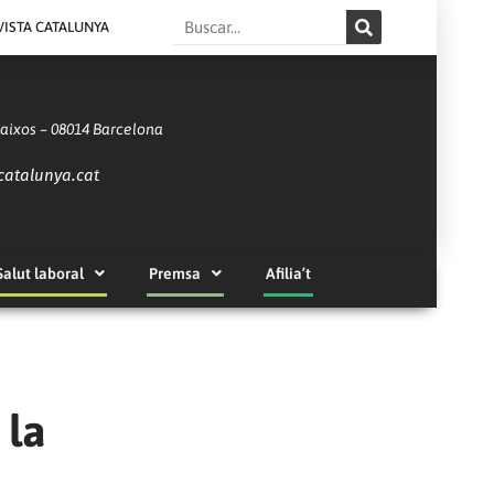
Search
VISTA CATALUNYA
Baixos – 08014 Barcelona
catalunya.cat
Salut laboral
Premsa
Afilia’t
 la