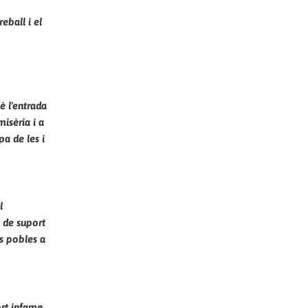
eball i el
è l'entrada
isèria i a
a de les i
l
s de suport
ls pobles a
ort infame