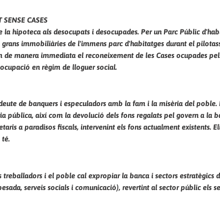
T SENSE CASES
la hipoteca als desocupats i desocupades. Per un Parc Públic d'hab
es grans immobiliàries de l'immens parc d'habitatges durant el pilotas
im de manera immediata el reconeixement de les Cases ocupades pels
a ocupació en règim de lloguer social.
eute de banquers i especuladors amb la fam i la misèria del poble. 
 pública, així com la devolució dels fons regalats pel govern a la b
aris a paradisos fiscals, intervenint els fons actualment existents. E
 té.
s treballadors i el poble cal expropiar la banca i sectors estratègics 
esada, serveis socials i comunicació), revertint al sector públic els se