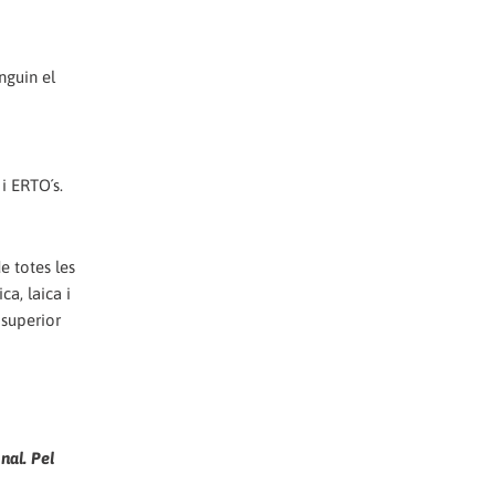
nguin el
i ERTO´s.
e totes les
ca, laica i
 superior
nal. Pel