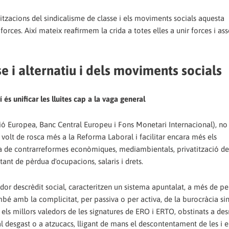
zacions del sindicalisme de classe i els moviments socials aquesta
orces. Així mateix reafirmem la crida a totes elles a unir forces i ass
e i alternatiu i dels moviments socials
í és unificar les lluites cap a la vaga general
ssió Europea, Banc Central Europeu i Fons Monetari Internacional), no
un volt de rosca més a la Reforma Laboral i facilitar encara més els
a de contrarreformes econòmiques, mediambientals, privatització de
ant de pèrdua d'ocupacions, salaris i drets.
ador descrèdit social, caracteritzen un sistema apuntalat, a més de per
mbé amb la complicitat, per passiva o per activa, de la burocràcia sin
els millors valedors de les signatures de ERO i ERTO, obstinats a de
s al desgast o a atzucacs, lligant de mans el descontentament de les i e