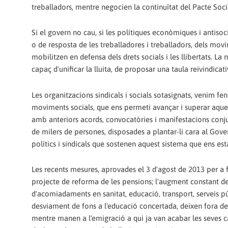
treballadors, mentre negocien la continuïtat del Pacte Soci
Si el govern no cau, si les polítiques econòmiques i antisoc
o de resposta de les treballadores i treballadors, dels mov
mobilitzen en defensa dels drets socials i les llibertats. La 
capaç d'unificar la lluita, de proposar una taula reivindicat
Les organitzacions sindicals i socials sotasignats, venim fen
moviments socials, que ens permeti avançar i superar aquesta
amb anteriors acords, convocatòries i manifestacions conj
de milers de persones, disposades a plantar-li cara al Govern
polítics i sindicals que sostenen aquest sistema que ens est
Les recents mesures, aprovades el 3 d'agost de 2013 per a 
projecte de reforma de les pensions; l'augment constant de l
d'acomiadaments en sanitat, educació, transport, serveis púb
desviament de fons a l'educació concertada, deixen fora de 
mentre manen a l'emigració a qui ja van acabar les seves c