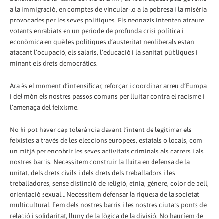
a la immigració, en comptes de vincular-lo a la pobresa i la misèria
provocades per les seves polítiques. Els neonazis intenten atraure
votants enrabiats en un període de profunda crisi política i
econòmica en què les polítiques d’austeritat neoliberals estan
atacant l’ocupació, els salaris, l’educació i la sanitat públiques i
minant els drets democràtics.
Ara és el moment d’intensificar, reforçar i coordinar arreu d’Europa
i del món els nostres passos comuns per lluitar contra el racisme i
l’amenaça del feixisme.
No hi pot haver cap tolerància davant l’intent de legitimar els
feixistes a través de les eleccions europees, estatals o locals, com
un mitjà per encobrir les seves activitats criminals als carrers i als
nostres barris. Necessitem construir la lluita en defensa de la
unitat, dels drets civils i dels drets dels treballadors i les
treballadores, sense distinció de religió, ètnia, gènere, color de pell,
orientació sexual… Necessitem defensar la riquesa de la societat
multicultural. Fem dels nostres barris i les nostres ciutats ponts de
relació i solidaritat, lluny de la lògica de la divisió. No hauríem de