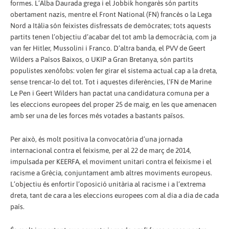
formes. L’Alba Daurada grega i el Jobbik hongarès són partits
obertament nazis, mentre el Front National (FN) francès o la Lega
Nord a Itàlia són feixistes disfressats de demòcrates; tots aquests
partits tenen l’objectiu d’acabar del tot amb la democràcia, com ja
van fer Hitler, Mussolini i Franco. D’altra banda, el PVV de Geert
Wilders a Països Baixos, o UKIP a Gran Bretanya, són partits
populistes xenòfobs: volen fer girar el sistema actual cap a la dreta,
sense trencar-lo del tot. Tot i aquestes diferències, l’FN de Marine
Le Pen i Geert Wilders han pactat una candidatura comuna per a
les eleccions europees del proper 25 de maig, en les que amenacen
amb ser una de les forces més votades a bastants països.
Per això, és molt positiva la convocatòria d’una jornada
internacional contra el feixisme, per al 22 de març de 2014,
impulsada per KEERFA, el moviment unitari contra el feixisme i el
racisme a Grècia, conjuntament amb altres moviments europeus.
L’objectiu és enfortir l’oposició unitària al racisme i a l’extrema
dreta, tant de cara a les eleccions europees com al dia a dia de cada
país.