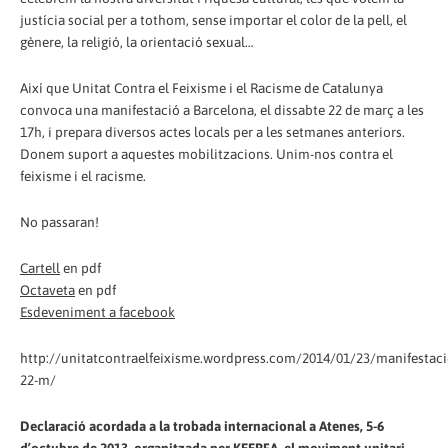
justícia social per a tothom, sense importar el color de la pell, el
gènere, la religió, la orientació sexual…
Així que Unitat Contra el Feixisme i el Racisme de Catalunya
convoca una manifestació a Barcelona, el dissabte 22 de març a les
17h, i prepara diversos actes locals per a les setmanes anteriors.
Donem suport a aquestes mobilitzacions. Unim-nos contra el
feixisme i el racisme.
No passaran!
Cartell
en pdf
Octaveta
en pdf
Esdeveniment a facebook
http://unitatcontraelfeixisme.wordpress.com/2014/01/23/manifestaci
22-m/
Declaració acordada a la trobada internacional a Atenes, 5-6
d’octubre de 2013, organitzada per KEERFA, el moviment unitari