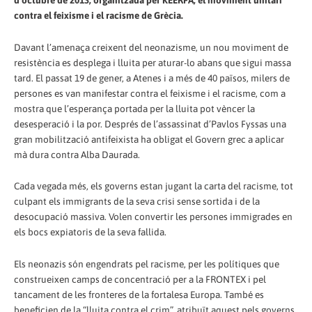
contra el feixisme i el racisme de Grècia.
Davant l’amenaça creixent del neonazisme, un nou moviment de
resistència es desplega i lluita per aturar-lo abans que sigui massa
tard. El passat 19 de gener, a Atenes i a més de 40 països, milers de
persones es van manifestar contra el feixisme i el racisme, com a
mostra que l’esperança portada per la lluita pot vèncer la
desesperació i la por. Després de l’assassinat d’Pavlos Fyssas una
gran mobilització antifeixista ha obligat el Govern grec a aplicar
mà dura contra Alba Daurada.
Cada vegada més, els governs estan jugant la carta del racisme, tot
culpant els immigrants de la seva crisi sense sortida i de la
desocupació massiva. Volen convertir les persones immigrades en
els bocs expiatoris de la seva fallida.
Els neonazis són engendrats pel racisme, per les polítiques que
construeixen camps de concentració per a la FRONTEX i pel
tancament de les fronteres de la fortalesa Europa. També es
beneficien de la “lluita contra el crim”, atribuït aquest pels governs