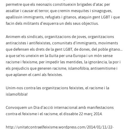
permetre que els neonazis constitueixin brigades d’atac per
assaltar i causar el terror, que cremin mesquites i sinagogues,
apallissin immigrants, refugiats i gitanos, ataquin gent LGBT i que
facin dels militants d’esquerra un dels seus objectius.
Animem els sindicats, organitzacions de joves, organitzacions
antiracistes i antifeixistes, comunitats d’immigrants, moviments
que defensen els drets de la gent LGBT, de dones, del poble gitano…
a que se’ns uneixin en la lluita per una Europa i un món sense
racisme i feixisme, per impedir les mentides, la ignorància, la por i
els prejudicis que generen racisme, islamofòbia, antisemitisme i
que aplanen el camí als feixistes.
Unim-nos contra les organitzacions feixistes, el racisme i la
islamofòbia!
Convoquem un Dia d’acció internacional amb manifestacions
contra el feixisme i el racisme, el dissabte 22 març 2014.
http://unitatcontraelfeixisme.wordpress.com/2014/01/11/22-