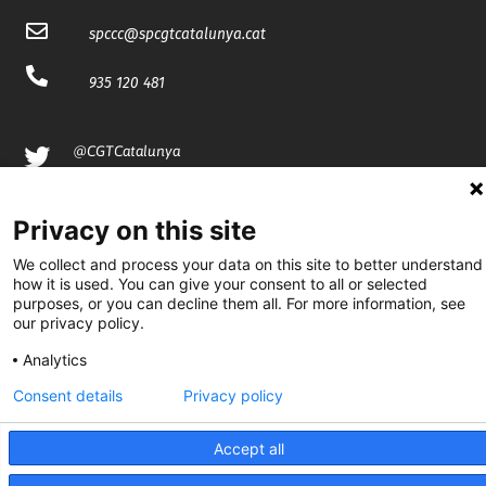
spccc@
spcgtcatalunya.cat
935 120 481
@CGTCatalunya
cgtcatalunya
Privacy on this site
CGTCatalunya
We collect and process your data on this site to better understand
cgtcatalunya
how it is used. You can give your consent to all or selected
purposes, or you can decline them all. For more information, see
our privacy policy.
Analytics
Desenvolupat per
Consent details
Privacy policy
Accept all