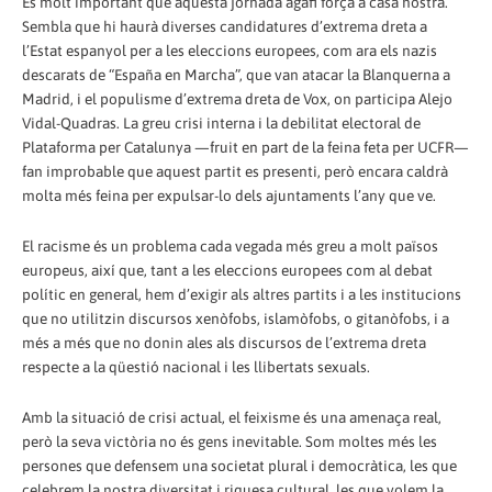
És molt important que aquesta jornada agafi força a casa nostra.
Sembla que hi haurà diverses candidatures d’extrema dreta a
l’Estat espanyol per a les eleccions europees, com ara els nazis
descarats de “España en Marcha”, que van atacar la Blanquerna a
Madrid, i el populisme d’extrema dreta de Vox, on participa Alejo
Vidal-Quadras. La greu crisi interna i la debilitat electoral de
Plataforma per Catalunya —fruit en part de la feina feta per UCFR—
fan improbable que aquest partit es presenti, però encara caldrà
molta més feina per expulsar-lo dels ajuntaments l’any que ve.
El racisme és un problema cada vegada més greu a molt països
europeus, així que, tant a les eleccions europees com al debat
polític en general, hem d’exigir als altres partits i a les institucions
que no utilitzin discursos xenòfobs, islamòfobs, o gitanòfobs, i a
més a més que no donin ales als discursos de l’extrema dreta
respecte a la qüestió nacional i les llibertats sexuals.
Amb la situació de crisi actual, el feixisme és una amenaça real,
però la seva victòria no és gens inevitable. Som moltes més les
persones que defensem una societat plural i democràtica, les que
celebrem la nostra diversitat i riquesa cultural, les que volem la