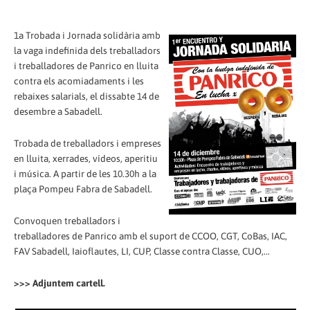
1a Trobada i Jornada solidària amb
la vaga indefinida dels treballadors
i treballadores de Panrico en lluita
contra els acomiadaments i les
rebaixes salarials, el dissabte 14 de
desembre a Sabadell.
Trobada de treballadors i empreses
en lluita, xerrades, vídeos, aperitiu
i música. A partir de les 10.30h a la
plaça Pompeu Fabra de Sabadell.
Convoquen treballadors i
treballadores de Panrico amb el suport de CCOO, CGT, CoBas, IAC,
FAV Sabadell, Iaioflautes, LI, CUP, Classe contra Classe, CUO,...
>>> Adjuntem cartell.