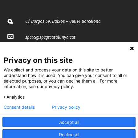
C/ Burgos 59, Baixos – 08014 Barcelona
spccc@
spcgtcatalunya.cat
935 120 481
Privacy on this site
We collect and process your data on this site to better
@CGTCatalunya
understand how it is used. You can give your consent to all or
selected purposes, or you can decline them all. For more
cgtcatalunya
information, see our privacy policy.
CGTCatalunya
Analytics
cgtcatalunya
Consent details
Privacy policy
Accept all
Desenvolupat per
Decline all