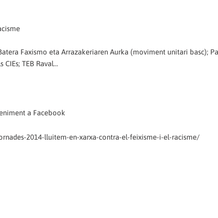
racisme
; Batera Faxismo eta Arrazakeriaren Aurka (moviment unitari basc); P
s CIEs; TEB Raval…
veniment a Facebook
rnades-2014-lluitem-en-xarxa-contra-el-feixisme-i-el-racisme/