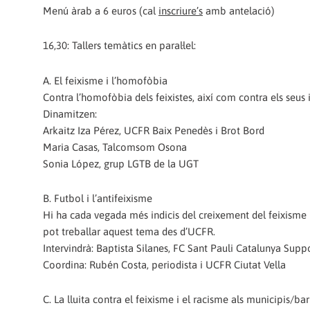
Menú àrab a 6 euros (cal
inscriure’s
amb antelació)
16,30: Tallers temàtics en paral·lel:
A. El feixisme i l’homofòbia
Contra l’homofòbia dels feixistes, així com contra els seus 
Dinamitzen:
Arkaitz Iza Pérez, UCFR Baix Penedès i Brot Bord
Maria Casas, Talcomsom Osona
Sonia López, grup LGTB de la UGT
B. Futbol i l’antifeixisme
Hi ha cada vegada més indicis del creixement del feixisme 
pot treballar aquest tema des d’UCFR.
Intervindrà: Baptista Silanes, FC Sant Pauli Catalunya Supp
Coordina: Rubén Costa, periodista i UCFR Ciutat Vella
C. La lluita contra el feixisme i el racisme als municipis/bar