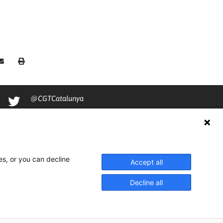
@CGTCatalunya
cgtcatalunya
CGTCatalunya
cgtcatalunya
es, or you can decline
Accept all
Decline all