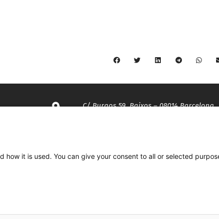
C/ Burgos 59, Baixos – 08014 Barcelona
spccc@
spcgtcatalunya.cat
d how it is used. You can give your consent to all or selected purpos
935 120 481
Desenvolupat per