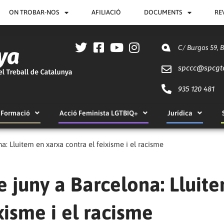
ON TROBAR-NOS
AFILIACIÓ
DOCUMENTS
RE
C/ Burgos 59, 
spccc@
spcgt
935 120 481
Formació
Acció Feminista LGTBIQ+
Jurídica
: Lluitem en xarxa contra el feixisme i el racisme
 juny a Barcelona: Lluit
xisme i el racisme