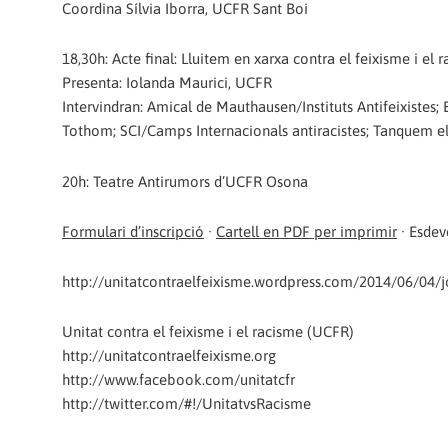
Coordina Sílvia Iborra, UCFR Sant Boi
18,30h: Acte final: Lluitem en xarxa contra el feixisme i el 
Presenta: Iolanda Maurici, UCFR
Intervindran: Amical de Mauthausen/Instituts Antifeixistes
Tothom; SCI/Camps Internacionals antiracistes; Tanquem el
20h: Teatre Antirumors d’UCFR Osona
Formulari d’inscripció
·
Cartell en PDF per imprimir
· Esde
http://unitatcontraelfeixisme.wordpress.com/2014/06/04/jo
Unitat contra el feixisme i el racisme (UCFR)
http://unitatcontraelfeixisme.org
http://www.facebook.com/unitatcfr
http://twitter.com/#!/UnitatvsRacisme