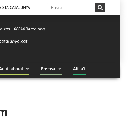
Search
VISTA CATALUNYA
Baixos – 08014 Barcelona
catalunya.cat
Salut laboral
Premsa
Afilia’t
em