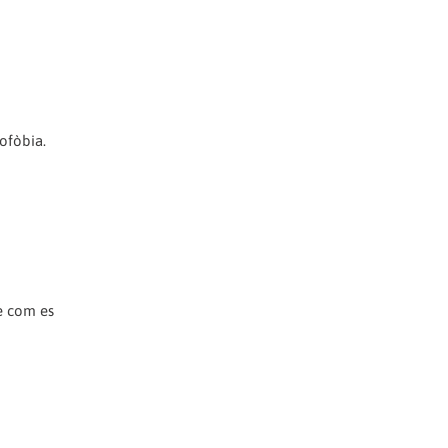
mofòbia.
de com es