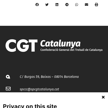
C/ Burgos 59, Baixos – 08014 Barcelona
spccc@
spcgtcatalunya.cat
935 120 481
Privacy on this site