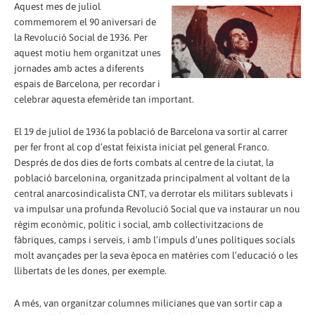
Aquest mes de juliol
commemorem el 90 aniversari de
la Revolució Social de 1936. Per
aquest motiu hem organitzat unes
jornades amb actes a diferents
espais de Barcelona, per recordar i
celebrar aquesta efemèride tan important.
El 19 de juliol de 1936 la població de Barcelona va sortir al carrer
per fer front al cop d’estat feixista iniciat pel general Franco.
Després de dos dies de forts combats al centre de la ciutat, la
població barcelonina, organitzada principalment al voltant de la
central anarcosindicalista CNT, va derrotar els militars sublevats i
va impulsar una profunda Revolució Social que va instaurar un nou
règim econòmic, polític i social, amb col·lectivitzacions de
fàbriques, camps i serveis, i amb l’impuls d’unes polítiques socials
molt avançades per la seva època en matèries com l’educació o les
llibertats de les dones, per exemple.
A més, van organitzar columnes milicianes que van sortir cap a