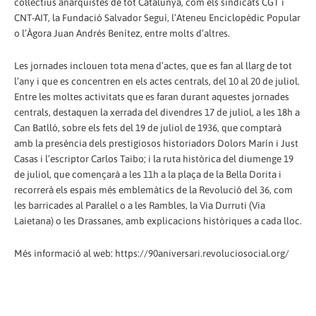
col·lectius anarquistes de tot Catalunya, com els sindicats CGT i
CNT-AIT, la Fundació Salvador Seguí, l’Ateneu Enciclopèdic Popular
o l’Àgora Juan Andrés Benítez, entre molts d’altres.
Les jornades inclouen tota mena d’actes, que es fan al llarg de tot
l’any i que es concentren en els actes centrals, del 10 al 20 de juliol.
Entre les moltes activitats que es faran durant aquestes jornades
centrals, destaquen la xerrada del divendres 17 de juliol, a les 18h a
Can Batlló, sobre els fets del 19 de juliol de 1936, que comptarà
amb la presència dels prestigiosos historiadors Dolors Marín i Just
Casas i l’escriptor Carlos Taibo; i la ruta històrica del diumenge 19
de juliol, que començarà a les 11h a la plaça de la Bella Dorita i
recorrerà els espais més emblemàtics de la Revolució del 36, com
les barricades al Paral·lel o a les Rambles, la Via Durruti (Via
Laietana) o les Drassanes, amb explicacions històriques a cada lloc.
Més informació al web: https://90aniversari.revoluciosocial.org/