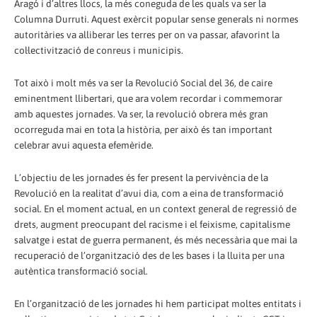
Aragó i d’altres llocs, la més coneguda de les quals va ser la
Columna Durruti. Aquest exèrcit popular sense generals ni normes
autoritàries va alliberar les terres per on va passar, afavorint la
col·lectivització de conreus i municipis.
Tot això i molt més va ser la Revolució Social del 36, de caire
eminentment llibertari, que ara volem recordar i commemorar
amb aquestes jornades. Va ser, la revolució obrera més gran
ocorreguda mai en tota la història, per això és tan important
celebrar avui aquesta efemèride.
L’objectiu de les jornades és fer present la pervivència de la
Revolució en la realitat d’avui dia, com a eina de transformació
social. En el moment actual, en un context general de regressió de
drets, augment preocupant del racisme i el feixisme, capitalisme
salvatge i estat de guerra permanent, és més necessària que mai la
recuperació de l’organització des de les bases i la lluita per una
autèntica transformació social.
En l’organització de les jornades hi hem participat moltes entitats i