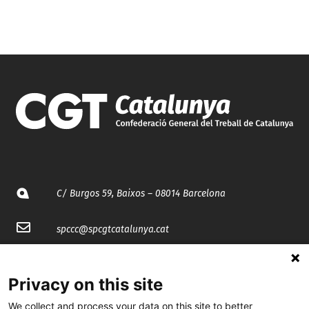
C/ Burgos 59, Baixos – 08014 Barcelona
spccc@
spcgtcatalunya.cat
935 120 481
Privacy on this site
@CGTCatalunya
We collect and process your data on this site to better