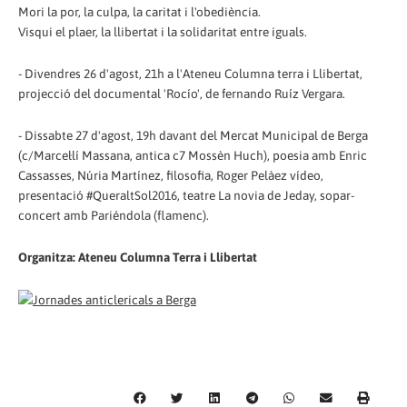
Mori la por, la culpa, la caritat i l'obediència.
Visqui el plaer, la llibertat i la solidaritat entre iguals.
- Divendres 26 d'agost, 21h a l'Ateneu Columna terra i Llibertat,
projecció del documental 'Rocío', de fernando Ruíz Vergara.
- Dissabte 27 d'agost, 19h davant del Mercat Municipal de Berga
(c/Marcel·lí Massana, antica c7 Mossèn Huch), poesia amb Enric
Cassasses, Núria Martínez, filosofia, Roger Pelàez vídeo,
presentació #QueraltSol2016, teatre La novia de Jeday, sopar-
concert amb Pariéndola (flamenc).
Organitza: Ateneu Columna Terra i Llibertat