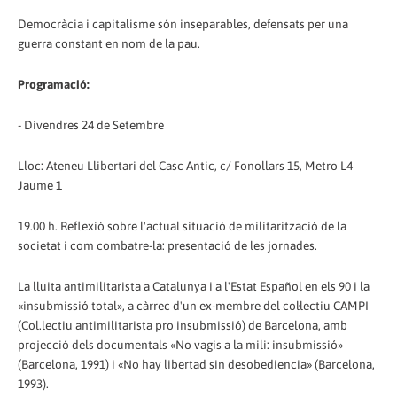
Democràcia i capitalisme són inseparables, defensats per una
guerra constant en nom de la pau.
Programació:
- Divendres 24 de Setembre
Lloc: Ateneu Llibertari del Casc Antic, c/ Fonollars 15, Metro L4
Jaume 1
19.00 h. Reflexió sobre l'actual situació de militarització de la
societat i com combatre-la: presentació de les jornades.
La lluita antimilitarista a Catalunya i a l'Estat Español en els 90 i la
«insubmissió total», a càrrec d'un ex-membre del col·lectiu CAMPI
(Col.lectiu antimilitarista pro insubmissió) de Barcelona, amb
projecció dels documentals «No vagis a la mili: insubmissió»
(Barcelona, 1991) i «No hay libertad sin desobediencia» (Barcelona,
1993).