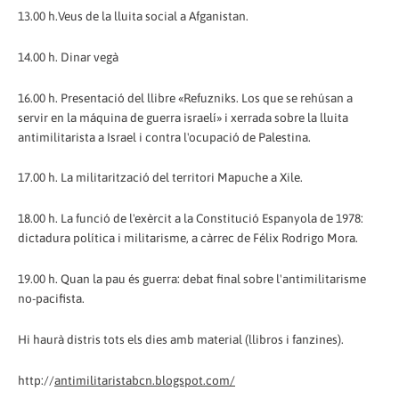
13.00 h.Veus de la lluita social a Afganistan.
14.00 h. Dinar vegà
16.00 h. Presentació del llibre «Refuzniks. Los que se rehúsan a
servir en la máquina de guerra israelí» i xerrada sobre la lluita
antimilitarista a Israel i contra l'ocupació de Palestina.
17.00 h. La militarització del territori Mapuche a Xile.
18.00 h. La funció de l'exèrcit a la Constitució Espanyola de 1978:
dictadura política i militarisme, a càrrec de Félix Rodrigo Mora.
19.00 h. Quan la pau és guerra: debat final sobre l'antimilitarisme
no-pacifista.
Hi haurà distris tots els dies amb material (llibros i fanzines).
http://
antimilitaristabcn.blogspot.com/