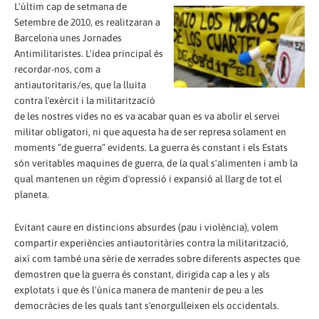
L'últim cap de setmana de
Setembre de 2010, es realitzaran a
Barcelona unes Jornades
Antimilitaristes. L'idea principal és
recordar-nos, com a
antiautoritaris/es, que la lluita
contra l'exèrcit i la militarització
de les nostres vides no es va acabar quan es va abolir el servei
militar obligatori, ni que aquesta ha de ser represa solament en
moments “de guerra” evidents. La guerra és constant i els Estats
són veritables maquines de guerra, de la qual s'alimenten i amb la
qual mantenen un règim d'opressió i expansió al llarg de tot el
planeta.
Evitant caure en distincions absurdes (pau i violència), volem
compartir experiències antiautoritàries contra la militarització,
així com també una sèrie de xerrades sobre diferents aspectes que
demostren que la guerra és constant, dirigida cap a les y als
explotats i que és l'única manera de mantenir de peu a les
democràcies de les quals tant s'enorgulleixen els occidentals.