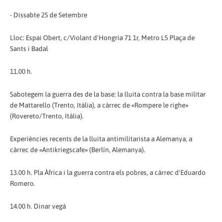
- Dissabte 25 de Setembre
Lloc: Espai Obert, c/Violant d'Hongria 71 1r, Metro L5 Plaça de
Sants i Badal
11.00 h.
Sabotegem la guerra des de la base: la lluita contra la base militar
de Mattarello (Trento, Itàlia), a càrrec de «Rompere le righe»
(Rovereto/Trento, Itàlia).
Experiències recents de la lluita antimilitarista a Alemanya, a
càrrec de «Antikriegscafe» (Berlín, Alemanya).
13.00 h. Pla Àfrica i la guerra contra els pobres, a càrrec d'Eduardo
Romero.
14.00 h. Dinar vegà