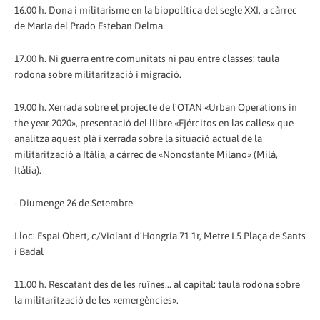
16.00 h. Dona i militarisme en la biopolítica del segle XXI, a càrrec
de María del Prado Esteban Delma.
17.00 h. Ni guerra entre comunitats ni pau entre classes: taula
rodona sobre militarització i migració.
19.00 h. Xerrada sobre el projecte de l'OTAN «Urban Operations in
the year 2020», presentació del llibre «Ejércitos en las calles» que
analitza aquest plà i xerrada sobre la situació actual de la
militarització a Itàlia, a càrrec de «Nonostante Milano» (Milà,
Itàlia).
- Diumenge 26 de Setembre
Lloc: Espai Obert, c/Violant d'Hongria 71 1r, Metre L5 Plaça de Sants
i Badal
11.00 h. Rescatant des de les ruïnes... al capital: taula rodona sobre
la militarització de les «emergències».