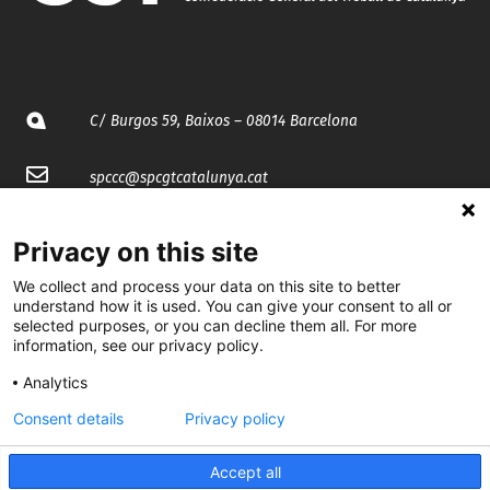
C/ Burgos 59, Baixos – 08014 Barcelona
spccc@
spcgtcatalunya.cat
935 120 481
Privacy on this site
We collect and process your data on this site to better
@CGTCatalunya
understand how it is used. You can give your consent to all or
selected purposes, or you can decline them all. For more
cgtcatalunya
information, see our privacy policy.
CGTCatalunya
Analytics
Consent details
Privacy policy
cgtcatalunya
Accept all