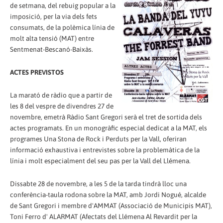
de setmana, del rebuig popular a la
imposició, per la via dels fets
consumats, de la polèmica línia de
molt alta tensió (MAT) entre
Sentmenat-Bescanó-Baixàs.
ACTES PREVISTOS
La marató de ràdio que a partir de
les 8 del vespre de divendres 27 de
novembre, emetrà Ràdio Sant Gregori serà el tret de sortida dels
actes programats. En un monogràfic especial dedicat a la MAT, els
programes Una Stona de Rock i Perduts per la Vall, oferiran
informació exhaustiva i entrevistes sobre la problemàtica de la
línia i molt especialment del seu pas per la Vall del Llémena.
Dissabte 28 de novembre, a les 5 de la tarda tindrà lloc una
conferència-taula rodona sobre la MAT, amb Jordi Nogué, alcalde
de Sant Gregori i membre d'AMMAT (Associació de Municipis MAT),
Toni Ferro d' ALARMAT (Afectats del Llémena Al Revardit per la