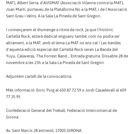
MAT), Albert Serra, d'AVISMAT (Associació Vilanna contra la MAT),
Joan Martí, portaveu de la Plataforma No a la MAT, i de l'Associació
Sant Grau i Veïns. A la Sala La Pineda de Sant Gregori.
I començarem el diumenge a ritme de rock, ja que l'històric
Cartellà Rock, estarà dedicat enguany també, com no podia ser
altrament, a la MAT, amb el lema La MAT no ens cal ! Les bandes
d'aquesta edició especial del Cartellà Rock seran La Banda del
Yuyu, Calaveras, The Forrest Band... Entrada gratuïta. Dissabte 28 de
novembre a les 23h a la Sala La Pineda de Sant Gregori.
Adjuntem cartell de la convocatòria.
Més informació: Enric Puig al 650 87 72 59 o Jordi Casadevall al 609
77 35 95
Confederació General del Treball, Federació Intercomarcal de
Girona
Av. Sant Narcís 28 entresòl, 17005 GIRONA