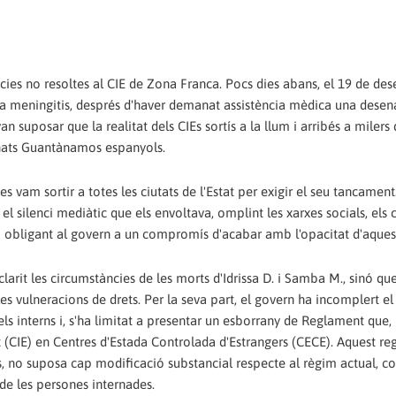
ncies no resoltes al CIE de Zona Franca. Pocs dies abans, el 19 de d
a meningitis, després d'haver demanat assistència mèdica una desen
 suposar que la realitat dels CIEs sortís a la llum i arribés a milers
enats Guantànamos espanyols.
s vam sortir a totes les ciutats de l'Estat per exigir el seu tancamen
l silenci mediàtic que els envoltava, omplint les xarxes socials, els ca
i obligant al govern a un compromís d'acabar amb l'opacitat d'aquest
rit les circumstàncies de les morts d'Idrissa D. i Samba M., sinó que
es vulneracions de drets. Per la seva part, el govern ha incomplert el
s interns i, s'ha limitat a presentar un esborrany de Reglament que,
(CIE) en Centres d'Estada Controlada d'Estrangers (CECE). Aquest re
 no suposa cap modificació substancial respecte al règim actual, co
 de les persones internades.