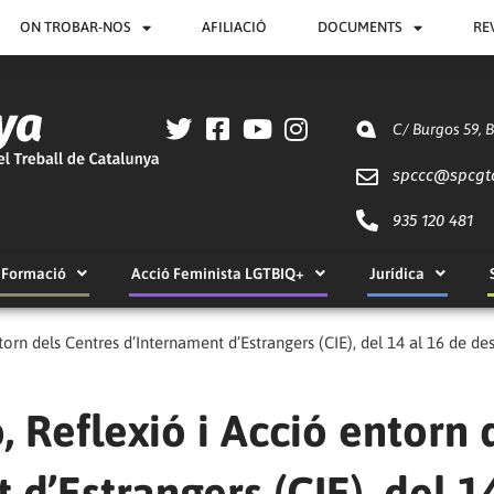
ON TROBAR-NOS
AFILIACIÓ
DOCUMENTS
RE
C/ Burgos 59, 
spccc@
spcgt
935 120 481
Formació
Acció Feminista LGTBIQ+
Jurídica
torn dels Centres d’Internament d’Estrangers (CIE), del 14 al 16 de 
 Reflexió i Acció entorn 
d’Estrangers (CIE), del 1