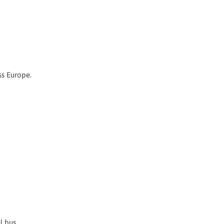
ss Europe.
l bus