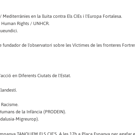
editerrànies en la lluita contra Els CIEs i l'Europa Fortalesa.
of Human Rights / UNHCR.
queundici.
e fundador de l'observatori sobre les Víctimes de les fronteres Fortre
'acció en Diferents Ciutats de l'Estat.
landestí.
e Racisme.
s Humans de la Infància (PRODEIN).
ndalusia-Migreurop).
ampanya TANQUEM ELS CIE'S. A les 17h a Plaça Espanya per agafar e