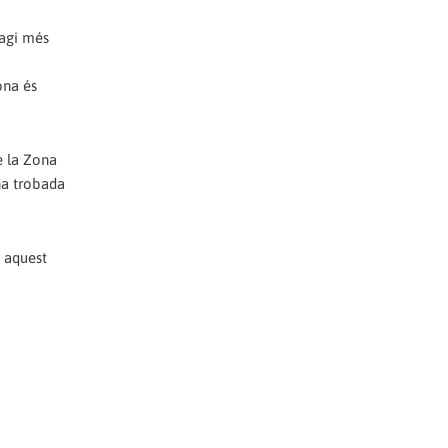
hagi més
ona és
e la Zona
na trobada
r aquest