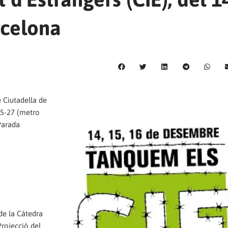
rcelona
 Ciutadella de
25-27 (metro
Parada
de la Càtedra
Projecció del