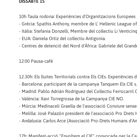
DISSABTE 15
10h Taula rodona: Experiències d'Organitzacions Europees / M
- Grècia: Spathis Anthony, membre de L' Hellenic League 
- Itàlia: Stefania Donzelli, Membre del col·lectiu Li Venticin
- EUA: Daniela Ortiz del col·lectiu Antigonia.
- Centres de detenció del Nord d'Àfrica: Gabriele del Grand
12:00 Pausa-cafè
12.30h: Els lluites Territorials contra Els CIEs. Experiències d
- Barcelona: participant de la campanya Tanquem Els CIE s.
- Madrid: Pablo Adrián Rodríguez del Col·lectiu Ferrocarril C
- València: Xavi Torregrossa de la Campanya CIE NO.
- Múrcia: Medinaceli Graella de l'associació Conviure sens
- Melilla: José Palazón president de l'associació Pro Dret
- Andalusia: Carlos Arce (Associació Pro-Drets Humans d'A
17h: Manifest-acció "Envoltem el CIE" convocada per la C