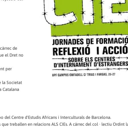
 càrrec de
e el Dret no
ent per
e la Societat
a Catalana
po del Centre d'Estudis Africans i Interculturals de Barcelona.
s que treballen en relacions ALS CIEs. A càrrec del col · lectiu Ordint