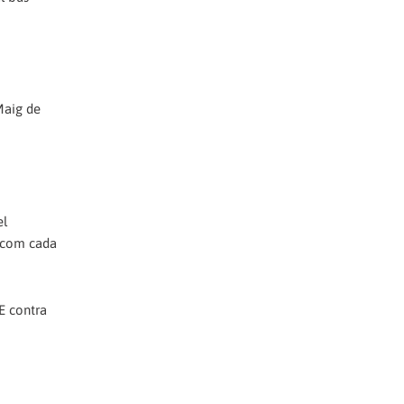
 Maig de
el
t com cada
IE contra