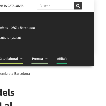
Search
VISTA CATALUNYA
Baixos – 08014 Barcelona
catalunya.cat
Salut laboral
Premsa
Afilia’t
desembre a Barcelona
dels
4 al