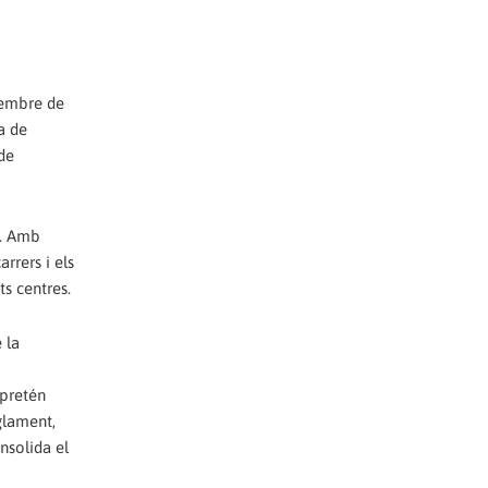
esembre de
a de
 de
t. Amb
rrers i els
s centres.
 la
 pretén
glament,
nsolida el