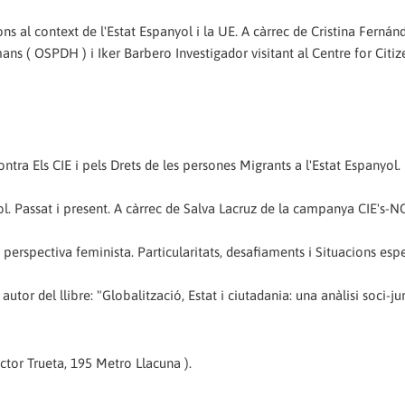
ions al context de l'Estat Espanyol i la UE. A càrrec de Cristina Fernán
s ( OSPDH ) i Iker Barbero Investigador visitant al Centre for Citiz
ntra Els CIE i pels Drets de les persones Migrants a l'Estat Espanyol.
nyol. Passat i present. A càrrec de Salva Lacruz de la campanya CIE's-N
perspectiva feminista. Particularitats, desafiaments i Situacions espe
utor del llibre: "Globalització, Estat i ciutadania: una anàlisi soci-jur
ctor Trueta, 195 Metro Llacuna ).