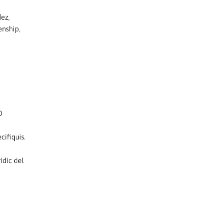
dez,
enship,
O
cifiquis.
ídic del