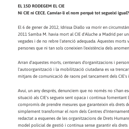
EL 15D RODEGEM EL CIE
Ni CIE ni CECE. Canviar-li el nom perquè tot segueixi igual?
El 6 de gener de 2012, Idrissa Diallo va morir en circumstà
2011 Samba M. havia mort al CIE d'Aluche a Madrid per un
vegades i de no rebre l'atenció adequada. Aquestes morts van
persones que ni tan sols coneixien l'existència dels anom
Arran d'aquestes morts, centenars d'organitzacions i persone
l'autoorganització i la mobilització ciutadana es va trencar e
mitjans de comunicació de raons pel tancament dels CIE's 
Avui, un any després, denunciem que no només no s'han escla
situació als CIE's segueix sent opaca i continua fomentant l
compromís de prendre mesures que garanteixin els drets del
simplement transformar el nom dels Centres d'Internament 
redactat a esquenes de les organitzacions de Drets Humans,
model policial de gestió i continua sense garantir els drets