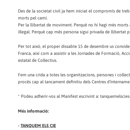
Des de la societat civil ja hem iniciat el compromís de tr
morts pel camí.
Per la llibertat de moviment. Perquè no hi hagi més morts a
il·legal. Perquè cap més persona sigui privada de llibertat p
Per tot això, el proper dissabte 15 de desembre us convide
Franca, així com a assistir a les Jornades de Formació, Ac
estatal de Col·lectius.
Fem una crida a totes les organitzacions, persones i col·lec
procés cap al tancament definitiu dels Centres d'Internamen
* Podeu adherir-vos al Manifest escrivint a: tanquemelsc
Més informació:
-
TANQUEM ELS CIE