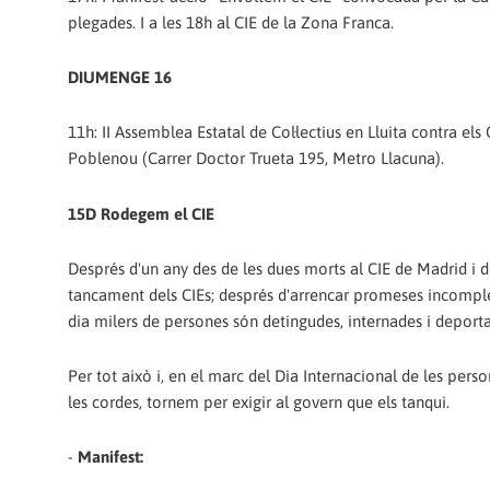
plegades. I a les 18h al CIE de la Zona Franca.
DIUMENGE 16
11h: II Assemblea Estatal de Col·lectius en Lluita contra els 
Poblenou (Carrer Doctor Trueta 195, Metro Llacuna).
15D Rodegem el CIE
Després d'un any des de les dues morts al CIE de Madrid i de
tancament dels CIEs; després d'arrencar promeses incompl
dia milers de persones són detingudes, internades i deporta
Per tot això i, en el marc del Dia Internacional de les pers
les cordes, tornem per exigir al govern que els tanqui.
-
Manifest: