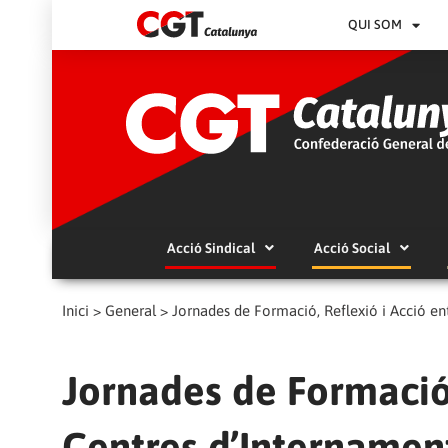
QUI SOM
Acció Sindical
Acció Social
Inici
>
General
>
Jornades de Formació, Reflexió i Acció en
Jornades de Formació,
Centres d’Internament 