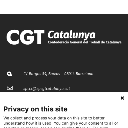
C/ Burgos 59, Baixos – 08014 Barcelona
spccc@
spcgtcatalunya.cat
935 120 481
Privacy on this site
We collect and process your data on this site to better
@CGTCatalunya
understand how it is used. You can give your consent to all or