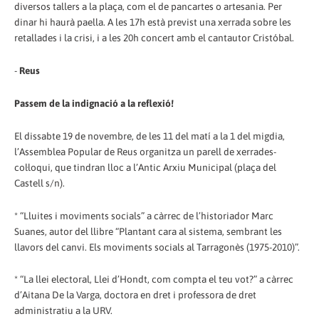
diversos tallers a la plaça, com el de pancartes o artesania. Per
dinar hi haurà paella. A les 17h està previst una xerrada sobre les
retallades i la crisi, i a les 20h concert amb el cantautor Cristóbal.
-
Reus
Passem de la indignació a la reflexió!
El dissabte 19 de novembre, de les 11 del matí a la 1 del migdia,
l’Assemblea Popular de Reus organitza un parell de xerrades-
col·loqui, que tindran lloc a l’Antic Arxiu Municipal (plaça del
Castell s/n).
* “Lluites i moviments socials” a càrrec de l’historiador Marc
Suanes, autor del llibre “Plantant cara al sistema, sembrant les
llavors del canvi. Els moviments socials al Tarragonès (1975-2010)”.
* “La llei electoral, Llei d’Hondt, com compta el teu vot?” a càrrec
d’Aitana De la Varga, doctora en dret i professora de dret
administratiu a la URV.