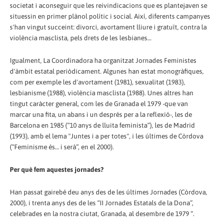
societat i aconseguir que les reivindicacions que es plantejaven se
situessin en primer plànol polític i social. Així, diferents campanyes
s'han vingut succeint: divorci, avortament lliure i gratuït, contra la
violència masclista, pels drets de les lesbianes…
Igualment, La Coordinadora ha organitzat Jornades Feministes
d'àmbit estatal periòdicament. Algunes han estat monogràfiques,
com per exemple les d'avortament (1981), sexualitat (1983),
lesbianisme (1988), violència masclista (1988). Unes altres han
tingut caràcter general, com les de Granada el 1979 -que van
marcar una fita, un abans i un després per a la reflexió-, les de
Barcelona en 1985 (“10 anys de lluita feminista”), les de Madrid
(1993), amb el lema "Juntes i a per totes", i les últimes de Còrdova
(“Feminisme és… i serà”, en el 2000).
Per què fem aquestes jornades?
Han passat gairebé deu anys des de les últimes Jornades (Còrdova,
2000), i trenta anys des de les “II Jornades Estatals de la Dona”,
celebrades en la nostra ciutat, Granada, al desembre de 1979 “.