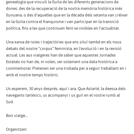
genealogia que vinculi la lluita de les diferents generacions de
dones: des de la recuperació de la nostra memòria històrica més
llunyana, o des d'aquelles que en la dècada dels setanta van créixer
en la lluita contra el franquisme i van participar en la transició
política, fins a les que continuen fent-se visibles en l'actualitat.
Una xarxa de rutes i trajectòries que ens situï també en els nous
debats del nostre “corpus” feminista, en l'evolució i en la revisió
actual. Les aus viatgeres han de saber que aquestes Jornades
Estatals no han de, ni volen, ser solament una data històrica a
commemorar. Pretenen ser una trobada per a seguir treballant en i
amb el nostre temps històric.
Us esperem, 30 anys després, aquí i ara. Que Astarté, la deessa dels
navegants tartèsics, us acompanyi i us guiï en el vostre rumb al
Sud.
Bon viatge…
Organitzen: