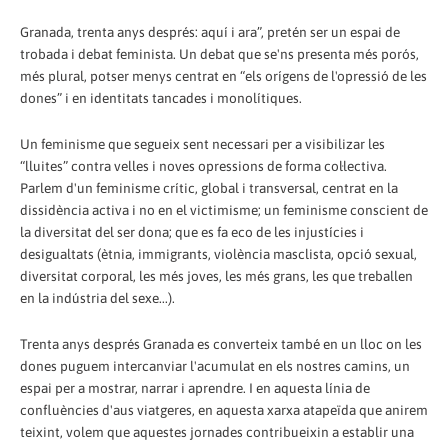
Granada, trenta anys després: aquí i ara”, pretén ser un espai de
trobada i debat feminista. Un debat que se'ns presenta més porós,
més plural, potser menys centrat en “els orígens de l'opressió de les
dones” i en identitats tancades i monolítiques.
Un feminisme que segueix sent necessari per a visibilizar les
“lluites” contra velles i noves opressions de forma col·lectiva.
Parlem d'un feminisme crític, global i transversal, centrat en la
dissidència activa i no en el victimisme; un feminisme conscient de
la diversitat del ser dona; que es fa eco de les injustícies i
desigualtats (ètnia, immigrants, violència masclista, opció sexual,
diversitat corporal, les més joves, les més grans, les que treballen
en la indústria del sexe...).
Trenta anys després Granada es converteix també en un lloc on les
dones puguem intercanviar l'acumulat en els nostres camins, un
espai per a mostrar, narrar i aprendre. I en aquesta línia de
confluències d'aus viatgeres, en aquesta xarxa atapeïda que anirem
teixint, volem que aquestes jornades contribueixin a establir una